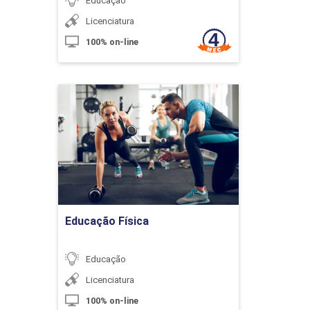
Educação
10h
Licenciatura
100% on-line
Educação Física
Currículo: Multiletramento em
Ambientes Educacionais
Detalhes do curso
10h
Ir para Inscrição
Educação Física
Políticas Educacionais e Educação
60h
Educação
Licenciatura
100% on-line