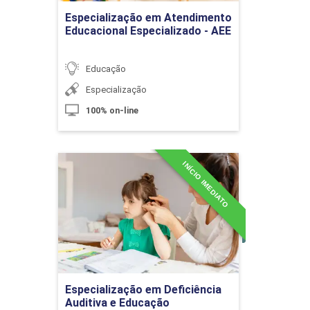
Pedagógicas Estadual e Municipal do
Ir para Inscrição
Especialização em Atendimento
Ensino da Língua Portuguesa
Educacional Especializado - AEE
Educação
10h
Especialização
100% on-line
Novos Espaços Educacionais e Novas
INÍCIO IMEDIATO
Especialização em
Abordagens para o Conhecimento
Deficiência Auditiva e
Educação
Detalhes do curso
10h
Ir para Inscrição
Especialização em Deficiência
Auditiva e Educação