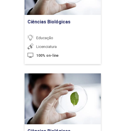
Ir para Inscrição
10h
Ciências Biológicas
Educação
Licenciatura
Currículo e a Legislação Educacional
100% on-line
10h
Ciências Biológicas
Detalhes do curso
Currículo e Avaliação: Um Processo
Ir para Inscrição
Contínuo