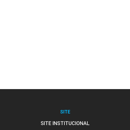
10h
Construindo um Currículo por Projetos
10h
SITE
Sala de Aula Invertida x Sala de Aula
Tradicional
SITE INSTITUCIONAL