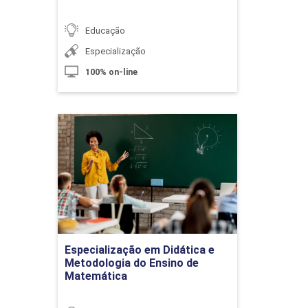
A BNCC e a Formação do Currículo
Educação
Especialização
10h
100% on-line
Especialização em Didática
e Metodologia do Ensino de
Matemática
Itinerários Formativos
Detalhes do curso
10h
Ir para Inscrição
Especialização em Didática e
Metodologia do Ensino de
Matemática
Organização do Trabalho Pedagógico