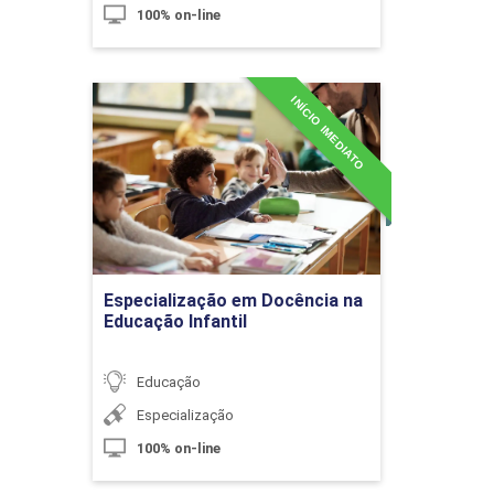
100% on-line
A Didática e a sua Contextualização
Histórica: Uma Abordagem sobre o
INÍCIO IMEDIATO
Ontem e o Hoje na Arte de Ensinar
Especialização em
Docência na Educação
Infantil
10h
Detalhes do curso
Ir para Inscrição
Especialização em Docência na
Educação Infantil
A importância da Didática na
Formação do Professor
Educação
Especialização
10h
100% on-line