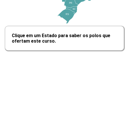
PR
SC
RS
Finalidades, Duração e Organização
Clique em um Estado para saber os polos que
do Ensino Médio
ofertam este curso.
10h
Educação de Jovens e Adultos
10h