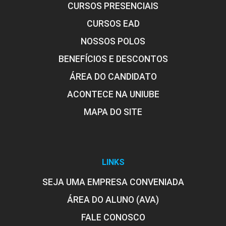
CURSOS PRESENCIAIS
CURSOS EAD
10h
NOSSOS POLOS
BENEFÍCIOS E DESCONTOS
ÁREA DO CANDIDATO
Aprendizagem Baseada em Projetos e
ACONTECE NA UNIUBE
em Problemas
MAPA DO SITE
10h
LINKS
SEJA UMA EMPRESA CONVENIADA
ÁREA DO ALUNO (AVA)
Brainwriting/Brainstorm
FALE CONOSCO