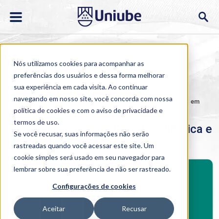
Nós utilizamos cookies para acompanhar as
preferências dos usuários e dessa forma melhorar
sua experiência em cada visita. Ao continuar
navegando em nosso site, você concorda com nossa
Home
>
Cursos
>
EAD
>
Pós-graduação
>
Especialização em
Currículo, Didática e Metodologias Ativas
política de cookies
e com o aviso de
privacidade e
termos de uso
.
Especialização em Currículo, Didática e
Se você recusar, suas informações não serão
Metodologias Ativas
rastreadas quando você acessar este site. Um
cookie simples será usado em seu navegador para
BENEFÍCIOS
lembrar sobre sua preferência de não ser rastreado.
Investimento
Configurações de cookies
Benefícios pós-graduação
Aceitar
Recusar