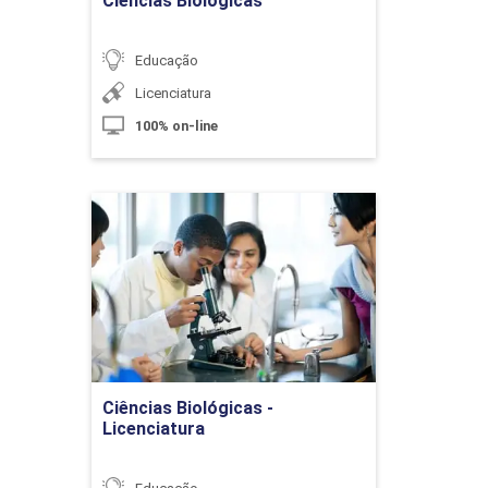
Ciências Biológicas
10h
Educação
Licenciatura
100% on-line
Trilhas de Aprendizagem como
Organização Curricular
Ciências Biológicas -
Licenciatura
Detalhes do curso
10h
Ir para Inscrição
Ciências Biológicas -
Currículo e Infância
Licenciatura