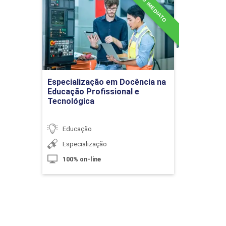
INÍCIO IMEDIATO
Docência na Educação
Profissional e Tecnológica
Detalhes do curso
A Didática em Espaços Não Escolares
Ir para Inscrição
Especialização em Docência na
10h
Educação Profissional e
Tecnológica
Educação
Metodologias Ativas para a Educação
60h
Especialização
Básica
100% on-line
Construindo um Currículo por
Competências