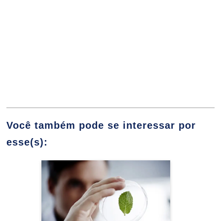
Organizações Políticas na Educação
Brasileira
10h
Você também pode se interessar por
esse(s):
As Teorias Curriculares
60h
Ciências Biológicas
Detalhes do curso
Currículo: Uma Análise Histórica