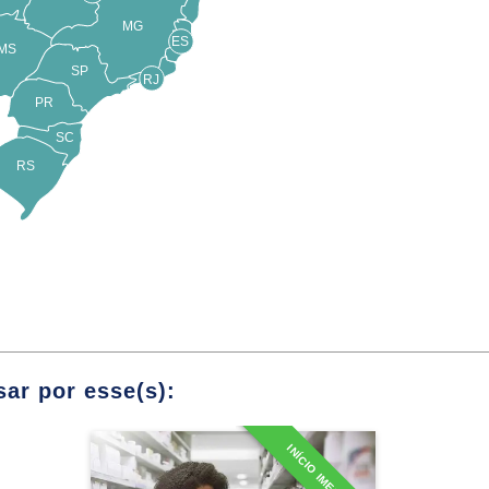
arreicos
MG
ES
MS
cerosos
SP
RJ
PR
 Reposição Hormonal
SC
RS
Farmacologia Aplicada II
Módulos
C
na Artrite e Gota
ar por esse(s):
Diabetes
INÍCIO IMEDIATO
Tireoide
Especialização em
Prescrição Farmacêutica