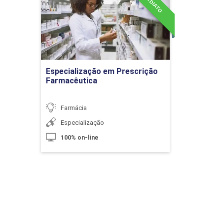
tam o Sistema Respiratório
Detalhes do curso
uromusculares
Ir para Inscrição
 Anestésicos, Aines e Glicocorticóides
Especialização em Prescrição
Farmacêutica
Módulos
Farmácia
is e Locais
Especialização
cos
100% on-line
ores
matórios
s Não Esteroidais