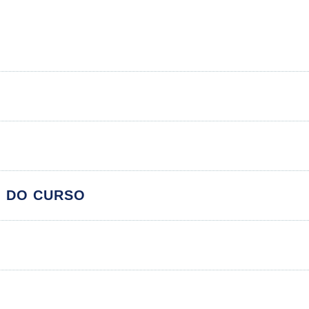
damentos da Farmacologia
O DO CURSO
Módulos
C
s de Farmacologia
ção dos Fármacos
S