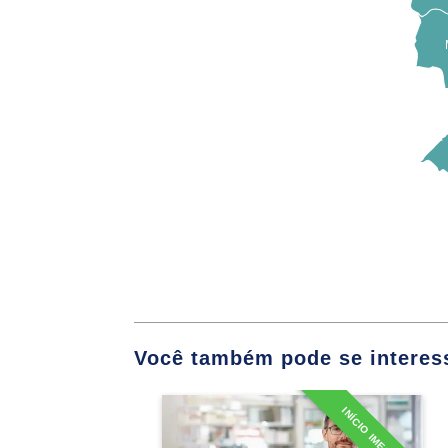
Laxantes e Antidi
Fármacos Antiul
Contraceptivos e
Antineoplásicos
Fármacos usados 
Você também pode se interess
Farmacologia do 
INÍCIO IMEDIATO
Farmacologia da 
Especialização em
Farmácia Clínica e