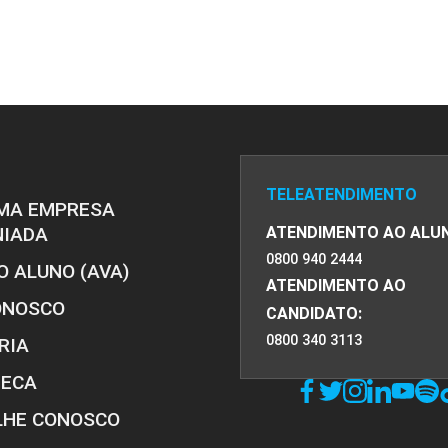
ntimicrobianos, Antivirais e Antifúngicos
Módulos
tudo dos Antimicrobianos
TELEATENDIMENTO
MA EMPRESA
nibidores de Parede Celular
NIADA
ATENDIMENTO AO ALU
0800 940 2444
O ALUNO (AVA)
nibidores da Síntese de Proteínas
ATENDIMENTO AO
ONOSCO
CANDIDATO:
0800 340 3113
RIA
TECA
LHE CONOSCO