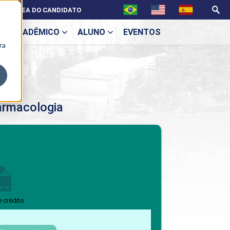
ÁREA DO CANDIDATO
ACADÊMICO
ALUNO
EVENTOS
ra
U
armacologia
ecne
BENEFÍCIOS
Benefícios pós-graduação
e crédito
ES