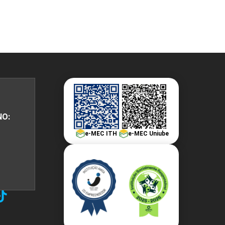
10h
60h
Carga Horária
10h
NO:
10h
e-MEC ITH
e-MEC Uniube
10h
10h
10h
10h