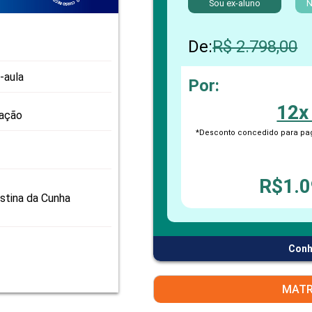
Sou ex-aluno
PRO
N
PRO
De:
R$ 2.798,00
-aula
Por:
12x
zação
*Desconto concedido para pag
R$1.0
istina da Cunha
Conh
MATR