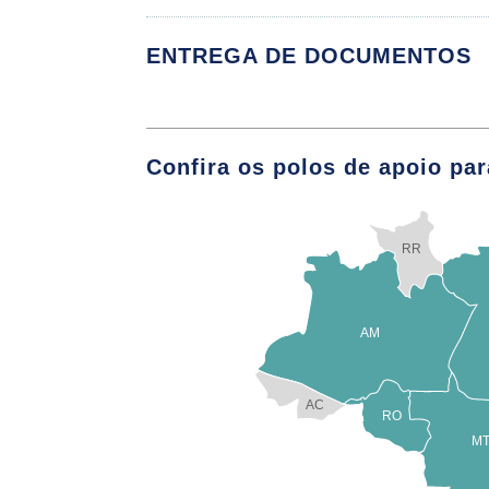
Farmacocinética 
ENTREGA DE DOCUMENTOS
Farmacocinética:
Farmacocinética:
Confira os polos de apoio par
Interações Farma
RR
AM
Anti-hipertensivo
AC
Antiarrítimicos
RO
M
Fármacos Vasoat