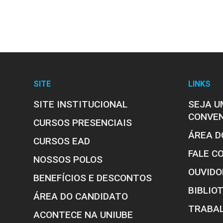
Glicocorticoides
Farmacologia: A
SITE
LINKS
Introdução ao Es
SITE INSTITUCIONAL
SEJA U
Antimicrobianos I
CONVE
CURSOS PRESENCIAIS
ÁREA D
Antimicrobianos I
CURSOS EAD
FALE C
NOSSOS POLOS
Antivirais
OUVIDO
BENEFÍCIOS E DESCONTOS
Antifúngicos
BIBLIO
ÁREA DO CANDIDATO
Antiprotozoários
TRABA
ACONTECE NA UNIUBE