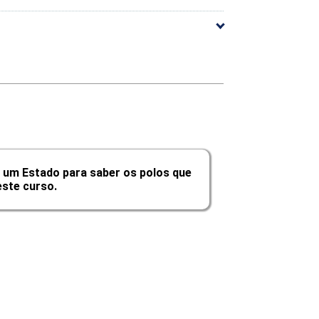
10h
10h
10h
10h
60h
 um Estado para saber os polos que
ste curso.
arga Horária
10h
10h
10h