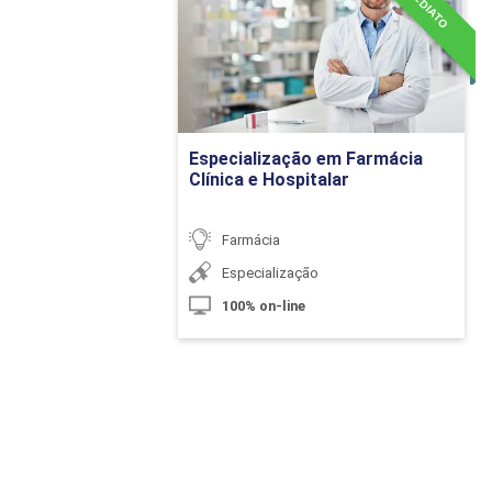
Hospitalar
Fármacos que afe
Detalhes do curso
Bloqueadores Ne
Farmacologia:
Ir para Inscrição
Especialização em Farmácia
Clínica e Hospitalar
Farmácia
Anestésicos Gera
Especialização
Gases Terapêuti
100% on-line
Peptídeos Mediad
Mediadores Infla
Anti-inflamatório