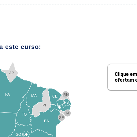
I - Absorção de Drogas
 Metabolização
 Excreção
a este curso:
cológicas
Farmacologia Aplicada I
AP
Clique em
ofertam e
Módulos
C
PA
RN
MA
CE
s e Diuréticos
PB
PI
PE
AL
TO
SE
BA
T
ivos
GO
DF