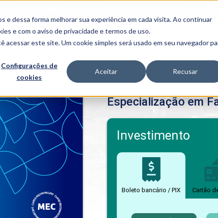
FALE CONOSCO
CONVÊNIOS E PARCERIAS
s e dessa forma melhorar sua experiência em cada visita. Ao continuar
BENEFÍCIOS
INSTITUCIONAL
kies
e com o aviso de
privacidade e termos de uso
.
cê acessar este site. Um cookie simples será usado em seu navegador pa
Programas
Acadêmicos
Configurações de
Aceitar
Recusar
cookies
PIBID
MPH
cialização em Farmacologia
PIAC
Especialização em F
PROEST
PAE
Unit
PIME
Investimento
Programas de
Pesquisa e
Extensão
NIT
Boleto bancário / PIX
Cartão d
PRO