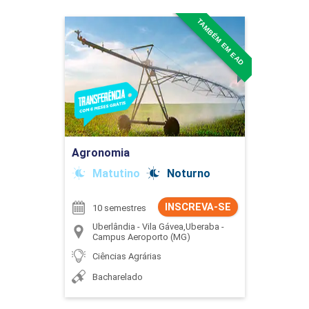
TAMBÉM EM EAD
Agronomia
Detalhes do curso
Ir para Inscrição
Agronomia
Matutino
Noturno
INSCREVA-SE
10 semestres
Uberlândia - Vila Gávea,Uberaba -
Campus Aeroporto (MG)
Ciências Agrárias
Bacharelado