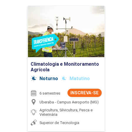
Climatologia e
Monitoramento Agrícola
Detalhes do curso
Ir para Inscrição
Climatologia e Monitoramento
Agrícola
Noturno
Matutino
INSCREVA-SE
6 semestres
Uberaba - Campus Aeroporto (MG)
Agricultura, Silvicultura, Pesca e
Veterinária
Superior de Tecnologia