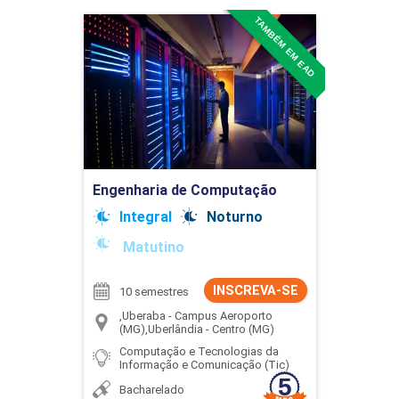
TAMBÉM EM EAD
Engenharia de Computação
Detalhes do curso
Ir para Inscrição
Engenharia de Computação
Integral
Noturno
Matutino
INSCREVA-SE
10 semestres
,Uberaba - Campus Aeroporto
(MG),Uberlândia - Centro (MG)
Computação e Tecnologias da
Informação e Comunicação (Tic)
Bacharelado