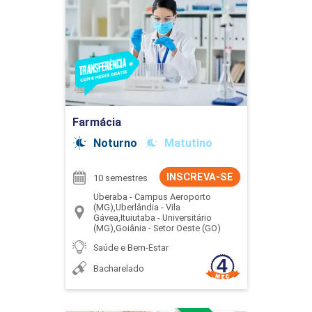
Farmácia
Detalhes do curso
Ir para Inscrição
Farmácia
Noturno
Matutino
INSCREVA-SE
10 semestres
Uberaba - Campus Aeroporto
(MG),Uberlândia - Vila
Gávea,Ituiutaba - Universitário
(MG),Goiânia - Setor Oeste (GO)
Saúde e Bem-Estar
Bacharelado