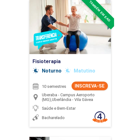
TAMBÉM EM EAD
Fisioterapia
Detalhes do curso
Ir para Inscrição
Fisioterapia
Noturno
Matutino
INSCREVA-SE
10 semestres
Uberaba - Campus Aeroporto
(MG),Uberlândia - Vila Gávea
Saúde e Bem-Estar
Bacharelado