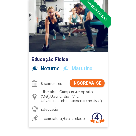
TAMBÉM EM EAD
Educação Física
Detalhes do curso
Ir para Inscrição
Educação Física
Noturno
Matutino
INSCREVA-SE
8 semestres
,Uberaba - Campus Aeroporto
(MG),Uberlândia - Vila
Gávea,Ituiutaba - Universitário (MG)
Educação
Licenciatura,Bacharelado