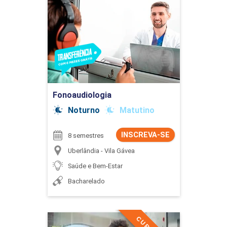
Fonoaudiologia
Detalhes do curso
Ir para Inscrição
Fonoaudiologia
Noturno
Matutino
INSCREVA-SE
8 semestres
Uberlândia - Vila Gávea
Saúde e Bem-Estar
Bacharelado
Gestão Comercial