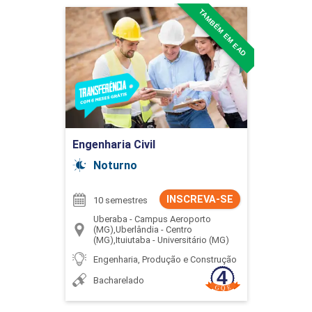
TAMBÉM EM EAD
Engenharia Civil
Detalhes do curso
Ir para Inscrição
Engenharia Civil
Noturno
INSCREVA-SE
10 semestres
Uberaba - Campus Aeroporto
(MG),Uberlândia - Centro
(MG),Ituiutaba - Universitário (MG)
Engenharia, Produção e Construção
Bacharelado