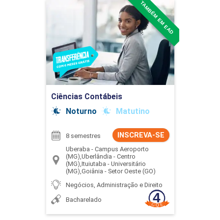
TAMBÉM EM EAD
Ciências Contábeis
Detalhes do curso
Ir para Inscrição
Ciências Contábeis
Noturno
Matutino
INSCREVA-SE
8 semestres
Uberaba - Campus Aeroporto
(MG),Uberlândia - Centro
(MG),Ituiutaba - Universitário
(MG),Goiânia - Setor Oeste (GO)
Negócios, Administração e Direito
Bacharelado