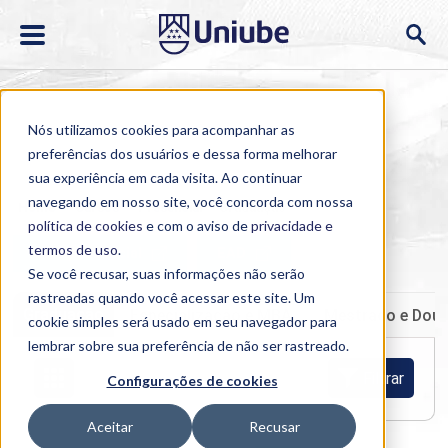
Nós utilizamos cookies para acompanhar as
preferências dos usuários e dessa forma melhorar
sua experiência em cada visita. Ao continuar
navegando em nosso site, você concorda com nossa
Home
>
Cursos
>
Presencial
>
Graduação
política de cookies
e com o aviso de
privacidade e
termos de uso
.
Semipresencial
EAD
Se você recusar, suas informações não serão
rastreadas quando você acessar este site. Um
Graduação
Especialização e MBA
Mestrado e Dou
cookie simples será usado em seu navegador para
lembrar sobre sua preferência de não ser rastreado.
Filtrar
Configurações de cookies
Aceitar
Recusar