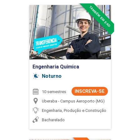
TAMBÉM EM EAD
Engenharia Química
Detalhes do curso
Ir para Inscrição
Engenharia Química
Noturno
INSCREVA-SE
10 semestres
Uberaba - Campus Aeroporto (MG)
Engenharia, Produção e Construção
Bacharelado