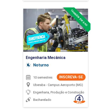
TAMBÉM EM EAD
Engenharia Mecânica
Detalhes do curso
Ir para Inscrição
Engenharia Mecânica
Noturno
INSCREVA-SE
10 semestres
Uberaba - Campus Aeroporto (MG)
Engenharia, Produção e Construção
Bacharelado