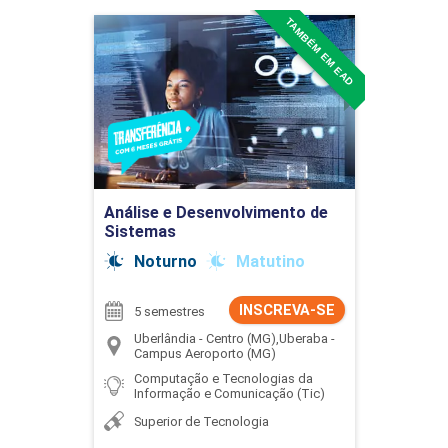
TAMBÉM EM EAD
Análise e Desenvolvimento
de Sistemas
Detalhes do curso
Ir para Inscrição
Análise e Desenvolvimento de
Sistemas
Noturno
Matutino
INSCREVA-SE
5 semestres
Uberlândia - Centro (MG),Uberaba -
Campus Aeroporto (MG)
Computação e Tecnologias da
Informação e Comunicação (Tic)
Superior de Tecnologia