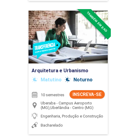
TAMBÉM EM EAD
Arquitetura e Urbanismo
Detalhes do curso
Ir para Inscrição
Arquitetura e Urbanismo
Matutino
Noturno
INSCREVA-SE
10 semestres
Uberaba - Campus Aeroporto
(MG),Uberlândia - Centro (MG)
Engenharia, Produção e Construção
Bacharelado