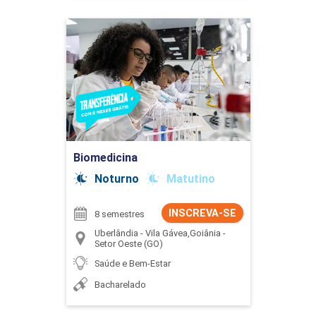
Biomedicina
Detalhes do curso
Ir para Inscrição
Biomedicina
Noturno
Matutino
INSCREVA-SE
8 semestres
Uberlândia - Vila Gávea,Goiânia -
Setor Oeste (GO)
Saúde e Bem-Estar
Bacharelado