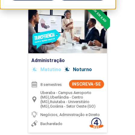
TAMBÉM EM EAD
Administração
Detalhes do curso
Buscar
Ir para Inscrição
Administração
Matutino
Noturno
INSCREVA-SE
8 semestres
Uberaba - Campus Aeroporto
(MG),Uberlândia - Centro
(MG),Ituiutaba - Universitário
(MG),Goiânia - Setor Oeste (GO)
Negócios, Administração e Direito
Bacharelado