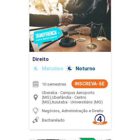
Direito
Detalhes do curso
Ir para Inscrição
Direito
Matutino
Noturno
INSCREVA-SE
10 semestres
Uberaba - Campus Aeroporto
(MG),Uberlândia - Centro
(MG),Ituiutaba - Universitário (MG)
Negócios, Administração e Direito
Bacharelado