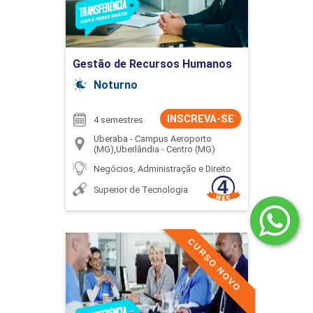
Ir para Inscrição
Gestão de Recursos Humanos
Noturno
INSCREVA-SE
4 semestres
Uberaba - Campus Aeroporto
(MG),Uberlândia - Centro (MG)
Negócios, Administração e Direito
Superior de Tecnologia
CURSO NOVO
Gestão de Serviços em
Saúde
Detalhes do curso