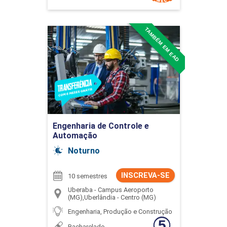
TAMBÉM EM EAD
Engenharia de Controle e
Automação
Detalhes do curso
Ir para Inscrição
Engenharia de Controle e
Automação
Noturno
INSCREVA-SE
10 semestres
Uberaba - Campus Aeroporto
(MG),Uberlândia - Centro (MG)
Engenharia, Produção e Construção
Bacharelado