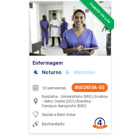
TAMBÉM EM EAD
Enfermagem
Detalhes do curso
Ir para Inscrição
Enfermagem
Noturno
Matutino
INSCREVA-SE
10 semestres
Ituiutaba - Universitário (MG),Goiânia
- Setor Oeste (GO),Uberaba -
Campus Aeroporto (MG)
Saúde e Bem-Estar
Bacharelado