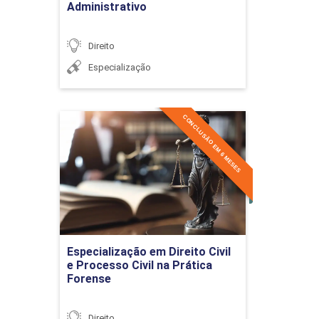
Administrativo
Ponto de Equilíbrio
Direito
Especialização
Plano de marketing digital
CONCLUSÃO EM 6 MESES
Especialização em Direito
Civil e Processo Civil na
Prática Forense
ARGUMENTAÇÃO E PERSUASÃO
36h
Detalhes do curso
JURÍDICA: TEORIA E PRÁTICA
Ir para Inscrição
Especialização em Direito Civil
e Processo Civil na Prática
Teoria da argumentação
Forense
jurídica
Direito