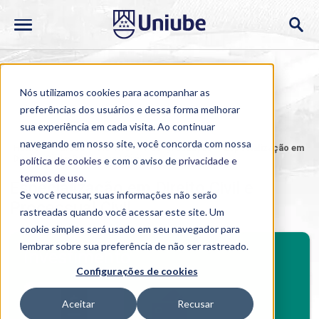
Nós utilizamos cookies para acompanhar as
preferências dos usuários e dessa forma melhorar
sua experiência em cada visita. Ao continuar
navegando em nosso site, você concorda com nossa
Home
>
Cursos
>
Ao Vivo
>
Pós-graduação
>
Especialização em
Direito Civil e Processual Civil
política de cookies
e com o aviso de
privacidade e
termos de uso
.
Especialização em Direito Civil e
Se você recusar, suas informações não serão
Processual Civil
rastreadas quando você acessar este site. Um
cookie simples será usado em seu navegador para
BENEFÍCIOS
lembrar sobre sua preferência de não ser rastreado.
Investimento
Configurações de cookies
Benefícios pós-graduação
Aceitar
Recusar