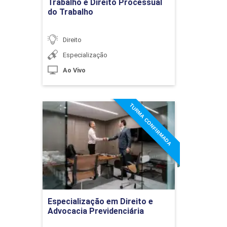
Trabalho e Direito Processual
do Trabalho
Direito
Sucessão legítima e
testamentária
Especialização
Ao Vivo
PROCESSO DE CONHECIMENTO
36h
TURMA CONFIRMADA
Especialização em Direito e
Advocacia Previdenciária
Detalhes do curso
Processo Civil: conceito,
considerações gerais e
competência
Ir para Inscrição
Especialização em Direito e
Advocacia Previdenciária