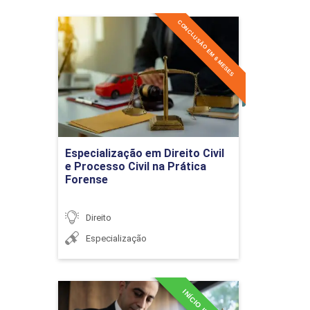
Evolução histórica do
CONCLUSÃO EM 6 MESES
Especialização em Direito
Direito Civil
Civil e Processo Civil na
Prática Forense
Detalhes do curso
Lei de Introdução às
Normas do Direito
Ir para Inscrição
Especialização em Direito Civil
Brasileiro
e Processo Civil na Prática
Forense
Direito
Especialização
Responsabilidade civil
subjetiva, objetiva (teoria
do risco) e culpa presumida
Especialização em Direito