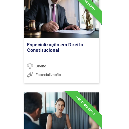
INÍCIO IMEDIATO
Constitucional
DIREITOS DOS CONTRATOS E
Detalhes do curso
36h
DIREITO DO CONSUMIDOR
Ir para Inscrição
Especialização em Direito
Constitucional
Contratos
Direito
Especialização
Direitos Básicos do
Consumidor
INÍCIO IMEDIATO
Especialização em Direito
de Família e Sucessões
Detalhes do curso