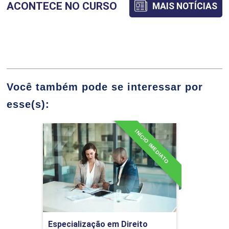
ACONTECE NO CURSO
MAIS NOTÍCIAS
Teoria da argumentação
jurídica
Você também pode se interessar por
esse(s):
GESTÃO DE ESCRITÓRIOS
36h
INÍCIO IMEDIATO
Especialização em Direito
Administrativo
Gestão estratégica
Detalhes do curso
Ir para Inscrição
Especialização em Direito
Análise do Lucro-Alvo e do