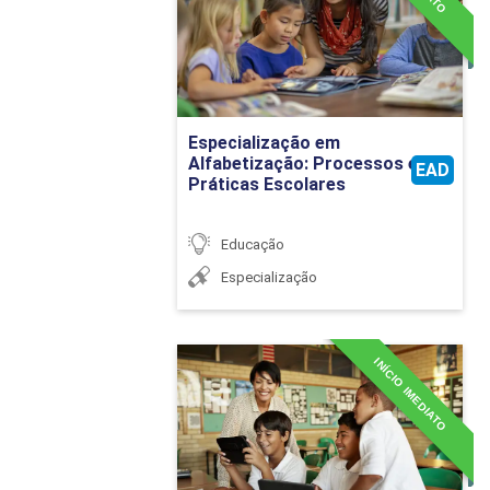
Detalhes do curso
Ir para Inscrição
Especialização em
Alfabetização: Processos e
EAD
Práticas Escolares
Educação
Especialização
INÍCIO IMEDIATO
Especialização em
Currículo, Didática e
Metodologias Ativas
Detalhes do curso