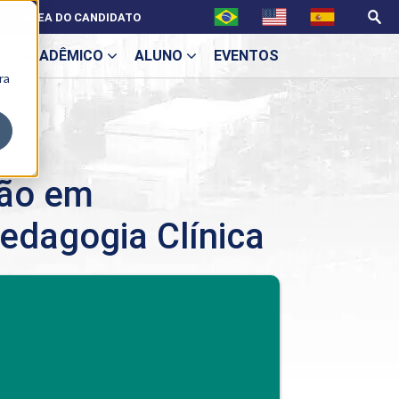
ÁREA DO CANDIDATO
ACADÊMICO
ALUNO
EVENTOS
ra
U
ção em
edagogia Clínica
ecne
BENEFÍCIOS
Benefícios pós-graduação
ES