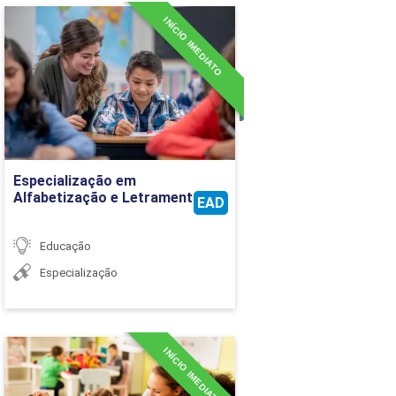
INÍCIO IMEDIATO
Especialização em
Alfabetização e
Letramento
Detalhes do curso
Ir para Inscrição
Especialização em
Alfabetização e Letramento
EAD
Educação
Especialização
INÍCIO IMEDIATO
Especialização em
Atendimento Educacional
Especializado - AEE