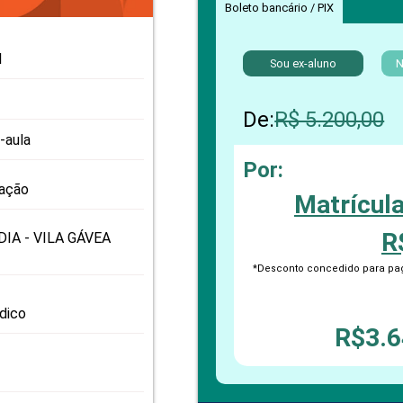
PRO
Boleto bancário / PIX
PRO
l
Sou ex-aluno
N
De:
R$ 5.200,00
-aula
Por:
zação
Matrícul
R
IA - VILA GÁVEA
*Desconto concedido para pag
odico
R$3.6