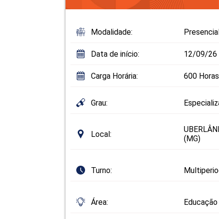
Modalidade:
Presencia
Data de início:
12/09/26
Carga Horária:
600 Horas
Grau:
Especiali
UBERLÂND
Local:
(MG)
Turno:
Multiperi
Área:
Educação