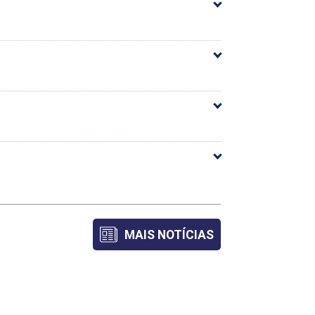
arga Horária
45
45
50
MAIS NOTÍCIAS
50
50
45