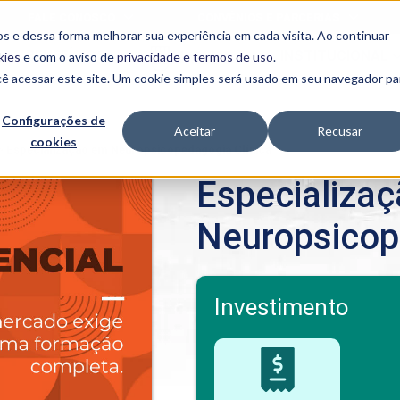
FALE CONOSCO
CONVÊNIOS E PARCERIAS
s e dessa forma melhorar sua experiência em cada visita. Ao continuar
BENEFÍCIOS
INSTITUCIONAL
kies
e com o aviso de
privacidade e termos de uso
.
cê acessar este site. Um cookie simples será usado em seu navegador pa
Programas
Acadêmicos
Configurações de
Aceitar
Recusar
cookies
PIBID
MPH
>
Especialização em Neuropsicopedagogia Clínica
PIAC
Especializa
PROEST
PAE
Neuropsicop
Unit
PIME
Programas de
Pesquisa e
Extensão
Investimento
NIT
PRO