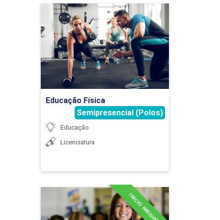
Educação Física
Detalhes do curso
Ir para Inscrição
Educação Física
Semipresencial (Polos)
Educação
Licenciatura
INÍCIO IMEDIATO
Especialização em
Alimentação e Saúde na
Escola Básica