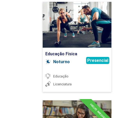
Educação Física
Detalhes do curso
Ir para Inscrição
Educação Física
Presencial
Noturno
Educação
Licenciatura
INÍCIO IMEDIATO
Especialização em
Alfabetização: Processos e
Práticas Escolares