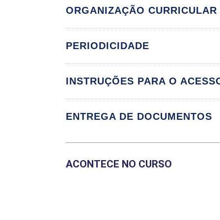
ORGANIZAÇÃO CURRICULAR
PERIODICIDADE
Componente Cu
INSTRUÇÕES PARA O ACESS
AVALIAÇÃO NEUR
BASES NEUROBIO
ENTREGA DE DOCUMENTOS
APLICADA À EDU
ESTÁGIO SUPERVI
ACONTECE NO CURSO
ESTÁGIO SUPERVI
ESTÁGIO SUPERVI
FUNDAMENTOS DA
ATENÇÃO E MEMÓ