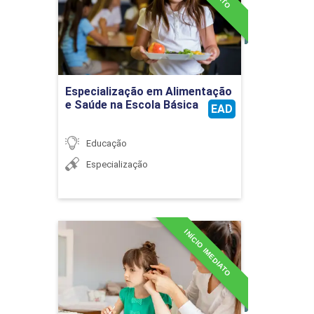
Detalhes do curso
Ir para Inscrição
Especialização em Alimentação
e Saúde na Escola Básica
EAD
Educação
Especialização
INÍCIO IMEDIATO
Especialização em
Deficiência Auditiva e
Educação
Detalhes do curso