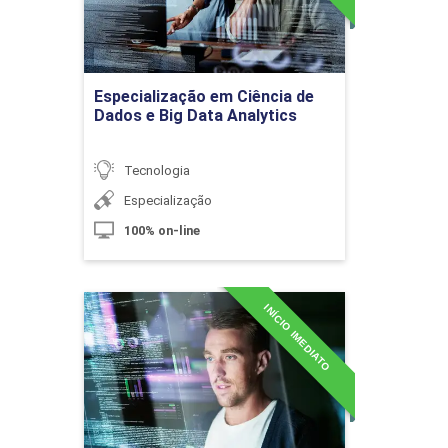
Detalhes do curso
Gestão de Incidentes
Ir para Inscrição
Especialização em Ciência de
Dados e Big Data Analytics
10h
Tecnologia
Especialização
100% on-line
Gestão de Mudanças
INÍCIO IMEDIATO
Especialização em Cloud
Computing
10h
Detalhes do curso