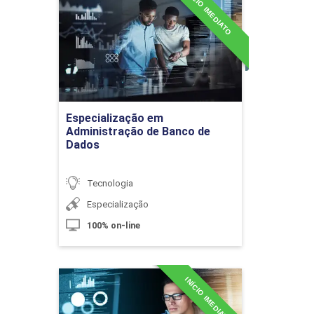
INÍCIO IMEDIATO
Gestão de Serviços de TI
60h
Administração de Banco de
Dados
Detalhes do curso
Função ITIL: Central de Serviços
(Service Desk)
Ir para Inscrição
Especialização em
Administração de Banco de
Dados
10h
Tecnologia
Especialização
100% on-line
Gestão de Requisições de Serviços
INÍCIO IMEDIATO
Especialização em Análise e
Desenvolvimento de
10h
Sistemas em Python