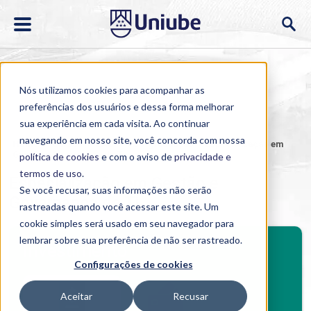
Nós utilizamos cookies para acompanhar as
preferências dos usuários e dessa forma melhorar
sua experiência em cada visita. Ao continuar
navegando em nosso site, você concorda com nossa
Home
>
Cursos
>
EAD
>
Pós-graduação
>
Especialização em
Gestão e Governança de Ti
política de cookies
e com o aviso de
privacidade e
termos de uso
.
Especialização em Gestão e
Se você recusar, suas informações não serão
Governança de Ti
rastreadas quando você acessar este site. Um
cookie simples será usado em seu navegador para
BENEFÍCIOS
lembrar sobre sua preferência de não ser rastreado.
Investimento
Configurações de cookies
Benefícios pós-graduação
Aceitar
Recusar