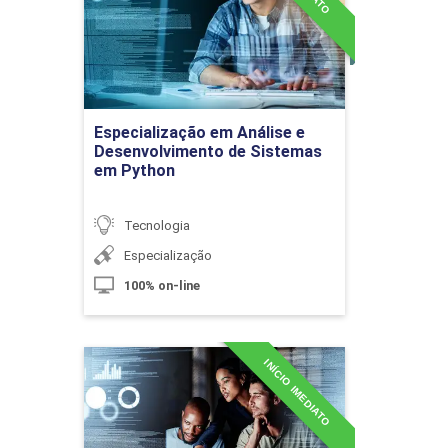
Detalhes do curso
Gestão de Disponibilidade
Ir para Inscrição
Especialização em Análise e
Desenvolvimento de Sistemas
em Python
10h
Tecnologia
Especialização
100% on-line
Gestão de Problemas
INÍCIO IMEDIATO
Especialização em Ciência
de Dados e Big Data
10h
Analytics