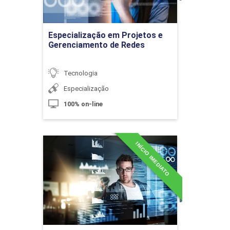
Ir para Inscrição
Especialização em Projetos e
Gerenciamento de Redes
Método XP e suas Práticas
Tecnologia
Especialização
10h
100% on-line
INÍCIO IMEDIATO
Especialização em
Segurança da Informação e
Kanban
Forense Digital
Detalhes do curso
10h
Ir para Inscrição