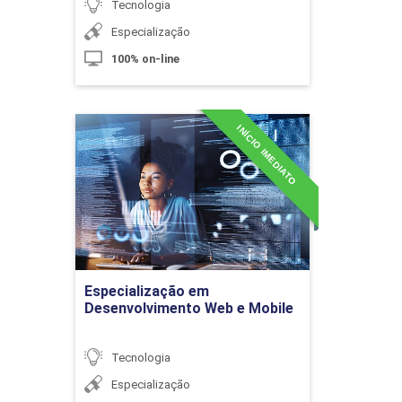
Tecnologia
Especialização
Visualização de Dados em Big Data
100% on-line
10h
INÍCIO IMEDIATO
Especialização em
Desenvolvimento Web e
Mobile
Detalhes do curso
Introdução a Hadoop
Ir para Inscrição
Especialização em
Desenvolvimento Web e Mobile
10h
Tecnologia
Especialização
Gerenciamento de Projetos
60h