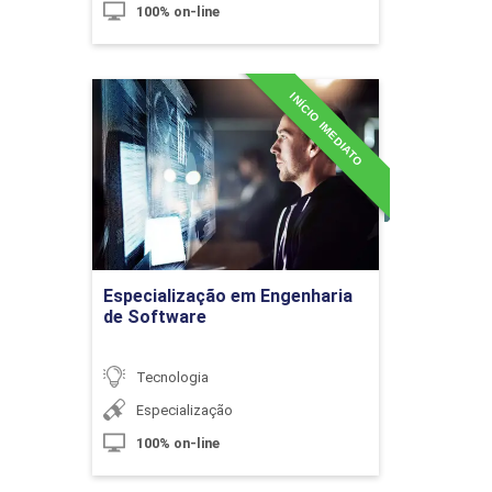
100% on-line
INÍCIO IMEDIATO
Especialização em
Definindo o Projeto
Engenharia de Software
Detalhes do curso
10h
Ir para Inscrição
Especialização em Engenharia
de Software
Fechamento de Projeto
Tecnologia
Especialização
10h
100% on-line