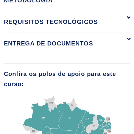
METODOLOGIA
REQUISITOS TECNOLÓGICOS
O que é a Governança de TI
ENTREGA DE DOCUMENTOS
10h
Confira os polos de apoio para este
curso:
Objetivos da Governança de TI
RR
AP
10h
AM
PA
RN
MA
CE
PB
PI
PE
AL
AC
TO
RO
SE