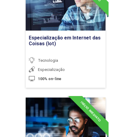
Metodologias Ágeis
60h
Detalhes do curso
Ir para Inscrição
Processos de Software (OPENUP, XP,
Especialização em Internet das
SCRUM)
Coisas (Iot)
Tecnologia
10h
Especialização
100% on-line
INÍCIO IMEDIATO
Scrum
Especialização em Projetos
e Gerenciamento de Redes
Detalhes do curso
10h