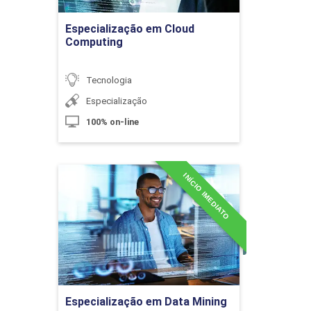
Ir para Inscrição
Big Data Analytics
60h
Especialização em Cloud
Computing
Tecnologia
Introdução a Big Data
Especialização
100% on-line
10h
INÍCIO IMEDIATO
Especialização em Data
Mining
Detalhes do curso
Aplicação de Big Data
Ir para Inscrição
10h
Especialização em Data Mining