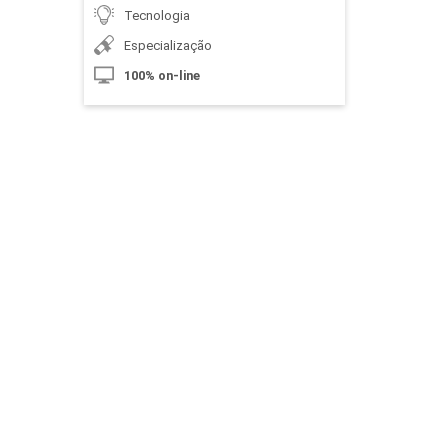
Tecnologia
Especialização
100% on-line
Normas Vigentes sobre Segurança da
Informação
10h
Plano de Contingência
10h