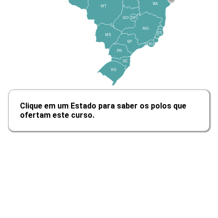
BA
MT
GO
DF
MG
Alinhar as Decisões da TI e do
ES
MS
Negócio
SP
RJ
PR
SC
RS
10h
Clique em um Estado para saber os polos que
ofertam este curso.
Regulamentações da Governança em
TI
10h