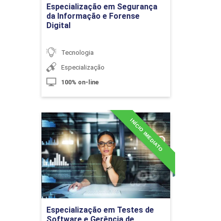
Especialização em Segurança
da Informação e Forense
Digital
Kaizen
Tecnologia
Especialização
10h
100% on-line
INÍCIO IMEDIATO
Especialização em Testes
de Software e Gerência de
Métodos Ágeis, Design de Interação e
Configuração
User Experience (UX)
Detalhes do curso
10h
Ir para Inscrição
Especialização em Testes de
Software e Gerência de