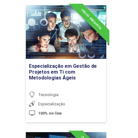
INÍCIO IMEDIATO
Especialização em Gestão
de Projetos em Ti com
Liderança: Ser um Gerente de
Metodologias Ágeis
Projetos Eficaz
Detalhes do curso
10h
Ir para Inscrição
Especialização em Gestão de
Projetos em Ti com
Metodologias Ágeis
Gerenciando Equipes de Projetos I
Tecnologia
Especialização
100% on-line
10h