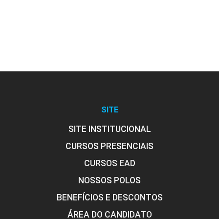
Procedimentos em Estética Corporal
60h
Avaliação e Anamnese Aplicadas à
Estética Corporal
SITE
10h
SITE INSTITUCIONAL
CURSOS PRESENCIAIS
CURSOS EAD
NOSSOS POLOS
Procedimentos Manuais Aplicados à
BENEFÍCIOS E DESCONTOS
Estética Corporal
ÁREA DO CANDIDATO