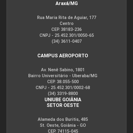
Araxá/MG
Rua Maria Rita de Aguiar, 177
Procedimentos Estéticos em
Centro
Lipoaspirações
CEP. 38183-236
CNPJ - 25.452.301/0050-65
(34) 3611-0407
10h
CAMPUS AEROPORTO
Av. Nenê Sabino, 1801
Bairro Universitário - Uberaba/MG
CEP. 38.055-500
CNPJ - 25.452.301/0002-68
Procedimentos Estéticos em
(34) 3319-8800
Cirurgias Plásticas Mamárias
UNIUBE GOIÂNIA
SETOR OESTE
10h
Alameda dos Buritis, 485
St. Oeste, Goiânia - GO
CEP. 74115-045