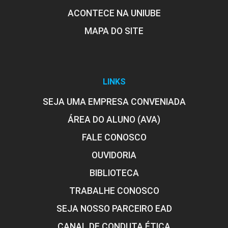
ACONTECE NA UNIUBE
10h
MAPA DO SITE
LINKS
Inovações Tecnológicas no Manejo de
Afecções Cutâneas Corporais
SEJA UMA EMPRESA CONVENIADA
ÁREA DO ALUNO (AVA)
10h
FALE CONOSCO
OUVIDORIA
BIBLIOTECA
TRABALHE CONOSCO
Procedimentos Estéticos para
SEJA NOSSO PARCEIRO EAD
Hipercromias Corporais
CANAL DE CONDUTA ÉTICA