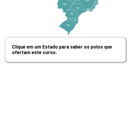
MG
Biossegurança na Estética
ES
MS
SP
RJ
PR
SC
10h
RS
Clique em um Estado para saber os polos que
ofertam este curso.
Avaliação e Procedimentos Aplicados
à Estética Facial
10h
Tratamentos para Olheiras