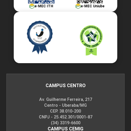
e-MEC ITH
e-MEC Uniube
10h
Procedimentos Avançados em Estética
60h
Corporal
Procedimentos Estéticos em
CAMPUS CENTRO
Cirurgias Plásticas Abdominais
Av. Guilherme Ferreira, 217
Centro - Uberaba/MG
CEP. 38.010-200
10h
CNPJ - 25.452.301/0001-87
(34) 3319-6600
CAMPUS CEMIG