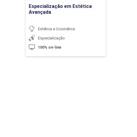
Especialização em Estética
Avançada
Tratamentos para Hipercromias
Estética e Cosmética
Especialização
100% on-line
10h
Procedimentos Estéticos para
Psoríase
10h