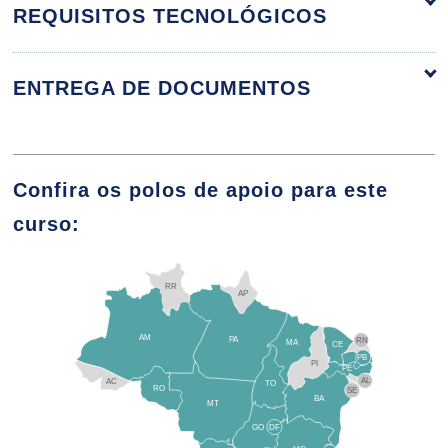
REQUISITOS TECNOLÓGICOS
Classificação da Pele: Biotipos
ENTREGA DE DOCUMENTOS
10h
Confira os polos de apoio para este
curso:
Alterações Faciais da Pele
RR
AP
10h
AM
PA
RN
MA
CE
PB
PI
PE
AL
AC
TO
RO
SE
BA
MT
GO
DF