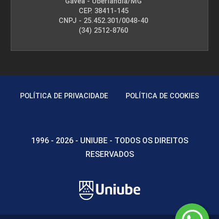
Gávea - Uberlândia/MG
CEP. 38411-145
CNPJ - 25.452.301/0048-40
(34) 2512-8760
Procedimentos Estéticos em Lifting
Corporal
10h
POLÍTICA DE PRIVACIDADE
POLÍTICA DE COOKIES
1996 - 2026 - UNIUBE - TODOS OS DIREITOS
Inovações e Tendências em Estética
60h
RESERVADOS
Introdução à Tricopigmentação