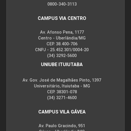
0800-340-3113
CAMPUS VIA CENTRO
Procedimentos Estéticos para
Fibroedema Geloide
Av. Afonso Pena, 1177
Centro - Uberlândia/MG
CEP. 38.400-706
CNPJ - 25.452.301/0004-20
10h
(34) 3292-5600
UNIUBE ITUIUTABA
Av. Gov. José de Magalhães Pinto, 1397
Universitário, Ituiutaba - MG
Procedimentos Estéticos para
CEP. 38301-078
Obesidade
(34) 3271-4600
CAMPUS VILA GÁVEA
10h
Av. Paulo Gracindo, 951