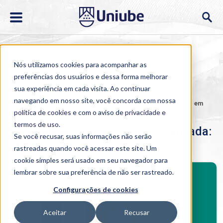
Nós utilizamos cookies para acompanhar as
preferências dos usuários e dessa forma melhorar
sua experiência em cada visita. Ao continuar
navegando em nosso site, você concorda com nossa
Home
>
Cursos
>
EAD
>
Pós-graduação
>
Especialização em
Estética Avançada: Facial e Corporal
política de cookies
e com o aviso de
privacidade e
termos de uso
.
Especialização em Estética Avançada:
Se você recusar, suas informações não serão
Facial e Corporal
rastreadas quando você acessar este site. Um
cookie simples será usado em seu navegador para
BENEFÍCIOS
lembrar sobre sua preferência de não ser rastreado.
Investimento
Configurações de cookies
Benefícios pós-graduação
Aceitar
Recusar