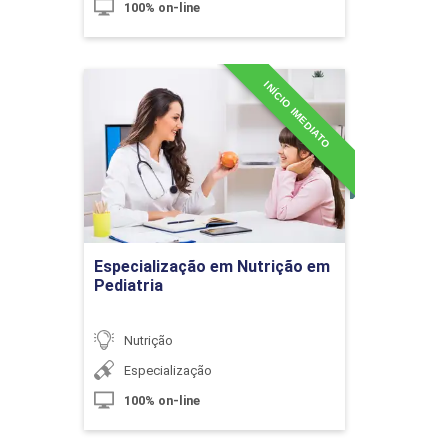
100% on-line
10h
INÍCIO IMEDIATO
Especialização em Nutrição
em Pediatria
Tecnologia para Hortaliças
Detalhes do curso
10h
Ir para Inscrição
Especialização em Nutrição em
Pediatria
Nutrição
Processamento de Sucos:
Especialização
Classificação
100% on-line