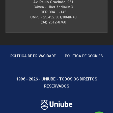
Av. Paulo Gracindo, 951
Gávea - Uberlândia/MG
CEP. 38411-145
Tecnologia de Obtenção do Cacau e
CNPJ - 25.452.301/0048-40
seus Derivados: Manteiga de Cacau,
(34) 2512-8760
Cacau em Pó e Chocolate
10h
POLÍTICA DE PRIVACIDADE
POLÍTICA DE COOKIES
Tecnologia da Fabricação de Cerveja
1996 - 2026 - UNIUBE - TODOS OS DIREITOS
RESERVADOS
10h