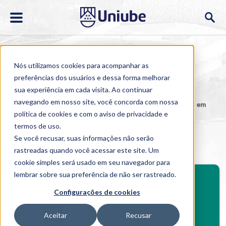
Nós utilizamos cookies para acompanhar as
preferências dos usuários e dessa forma melhorar
sua experiência em cada visita. Ao continuar
navegando em nosso site, você concorda com nossa
Home
>
Cursos
>
EAD
>
Pós-graduação
>
Especialização em
Tecnologia de Alimentos
política de cookies
e com o aviso de
privacidade e
termos de uso
.
Especialização em Tecnologia de
Se você recusar, suas informações não serão
Alimentos
rastreadas quando você acessar este site. Um
cookie simples será usado em seu navegador para
BENEFÍCIOS
lembrar sobre sua preferência de não ser rastreado.
Investimento
Configurações de cookies
Benefícios pós-graduação
Aceitar
Recusar