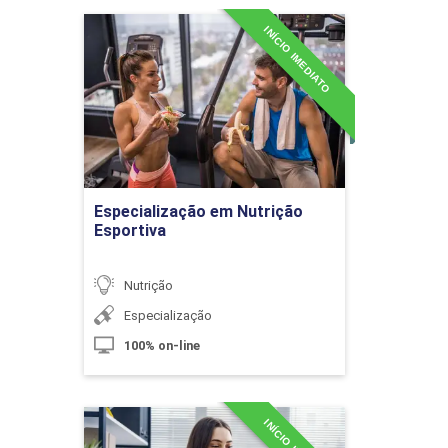
10h
INÍCIO IMEDIATO
Especialização em Nutrição
Esportiva
Detalhes do curso
Processamento de Sucos:
Deterioração e Métodos de
Ir para Inscrição
Conservação
Especialização em Nutrição
Esportiva
10h
Nutrição
Especialização
100% on-line
Processamento de Sucos:
Beneficiamento e Armazenagem
Especialização em Nutrição