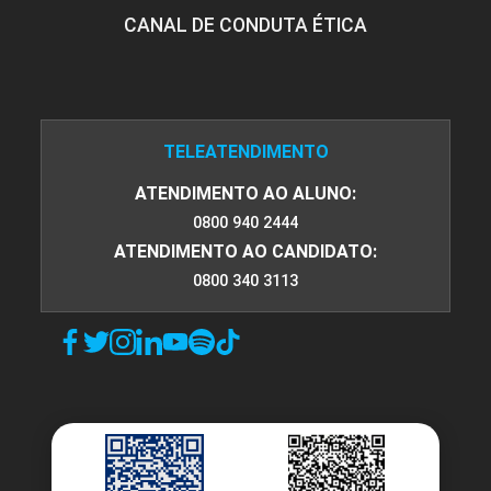
CANAL DE CONDUTA ÉTICA
10h
TELEATENDIMENTO
ATENDIMENTO AO ALUNO:
Ovos: Classificação
0800 940 2444
ATENDIMENTO AO CANDIDATO:
0800 340 3113
10h
Ovos: Deterioração e Métodos de
Conservação