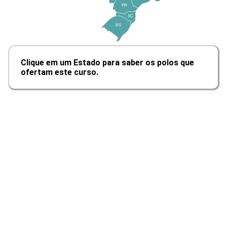
10h
PR
SC
RS
Clique em um Estado para saber os polos que
Métodos de Conservação de
ofertam este curso.
Alimentos
10h
Controle de Qualidade para Produtos
de Origem Vegetal e Animal