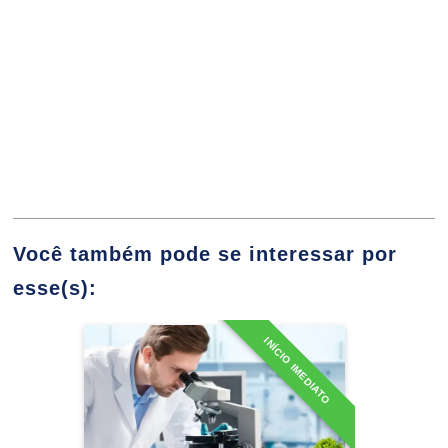
10h
Aspectos de Qualidade,
Beneficiamento e Conservação
10h
Você também pode se interessar por
esse(s):
Métodos de Conservação dos Alimentos
60h
INÍCIO IMEDIATO
Especialização em Controle
de Qualidade de Alimentos
Detalhes do curso