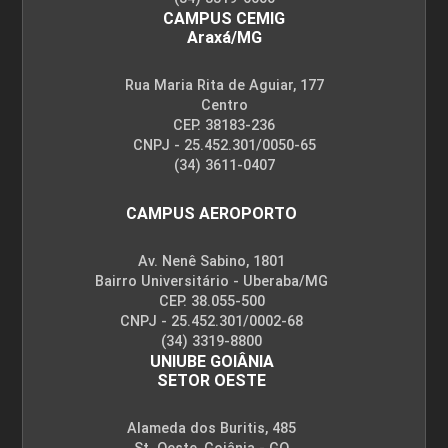
CAMPUS CEMIG
Araxá/MG
Desenvolvimento de Novos Produtos
e Novas Tecnologias: Conceito
Rua Maria Rita de Aguiar, 177
Centro
CEP. 38183-236
CNPJ - 25.452.301/0050-65
10h
(34) 3611-0407
CAMPUS AEROPORTO
Av. Nenê Sabino, 1801
Bairro Universitário - Uberaba/MG
Desenvolvimento de Novos Produtos
CEP. 38.055-500
e Novas Tecnologias: Legislação
CNPJ - 25.452.301/0002-68
(34) 3319-8800
UNIUBE GOIÂNIA
SETOR OESTE
10h
Alameda dos Buritis, 485