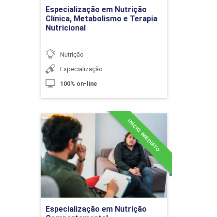
Ir para Inscrição
Métodos de Conservação dos
Especialização em Nutrição
Alimentos: Modificação do PH,
Clínica, Metabolismo e Terapia
Atmosfera e AW (Atividade de Água)
Nutricional
Nutrição
10h
Especialização
100% on-line
INÍCIO IMEDIATO
Especialização em Nutrição
Fatores que Influenciam as
Comportamental
Características das Matérias-Primas
e suas Implicações Tecnológicas
Detalhes do curso
10h
Ir para Inscrição
Especialização em Nutrição