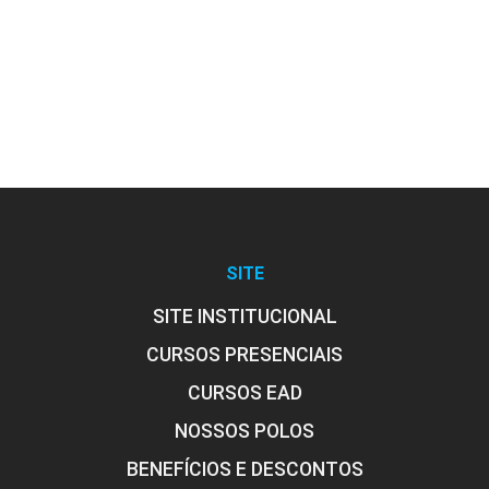
Embalagens: Tipos e Materiais
10h
Tecnologia de Alimentos: Leite, Queijos,
60h
SITE
Manteiga, Iogurte e Ovos
SITE INSTITUCIONAL
CURSOS PRESENCIAIS
CURSOS EAD
Tecnologia de Leites e Derivados:
Leites de Consumo
NOSSOS POLOS
BENEFÍCIOS E DESCONTOS