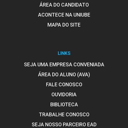
ÁREA DO CANDIDATO
10h
ACONTECE NA UNIUBE
MAPA DO SITE
Tecnologia de Leite e Derivados:
Leites Fermentados e Queijos
LINKS
SEJA UMA EMPRESA CONVENIADA
10h
ÁREA DO ALUNO (AVA)
FALE CONOSCO
OUVIDORIA
BIBLIOTECA
Produção de Queijos, Manteiga e
Iogurte: Conservação,
TRABALHE CONOSCO
Processamento e Estocagem
SEJA NOSSO PARCEIRO EAD