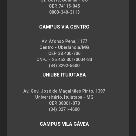
St. Oeste, Goiânia - GO
CEP. 74115-045
0800-340-3113
Desenvolvimento de Novos Produtos
e Novas Tecnologias: Matéria Prima
CAMPUS VIA CENTRO
Av. Afonso Pena, 1177
Centro - Uberlândia/MG
10h
CEP. 38.400-706
CNPJ - 25.452.301/0004-20
(34) 3292-5600
UNIUBE ITUIUTABA
Análise Sensorial de Novos Produtos
Av. Gov. José de Magalhães Pinto, 1397
Universitário, Ituiutaba - MG
CEP. 38301-078
(34) 3271-4600
10h
CAMPUS VILA GÁVEA