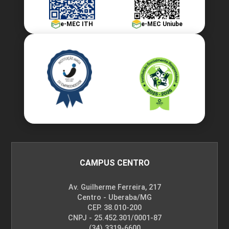
10h
e-MEC ITH
e-MEC Uniube
Ovos: Beneficiamento e
Armazenagem
10h
CAMPUS CENTRO
Desenvolvimento de Novos Produtos e
Av. Guilherme Ferreira, 217
60h
Centro - Uberaba/MG
Tecnologias
CEP. 38.010-200
CNPJ - 25.452.301/0001-87
(34) 3319-6600