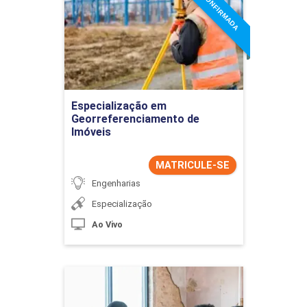
TURMA CONFIRMADA
Georreferenciamento de
Imóveis
Detalhes do curso
Ir para Inscrição
Especialização em
Georreferenciamento de
Imóveis
MATRICULE-SE
Engenharias
Especialização
Ao Vivo
Especialização em
Psicologia Criminal