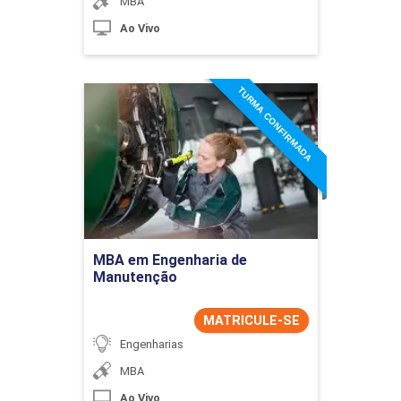
MBA
Ao Vivo
TURMA CONFIRMADA
MBA em Engenharia de
Manutenção
Detalhes do curso
Ir para Inscrição
MBA em Engenharia de
Manutenção
MATRICULE-SE
Engenharias
MBA
Ao Vivo