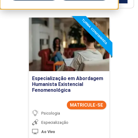
TURMA CONFIRMADA
Especialização em
Abordagem Humanista
Existencial Fenomenológica
Detalhes do curso
Ir para Inscrição
Especialização em Abordagem
Humanista Existencial
Fenomenológica
MATRICULE-SE
Psicologia
Especialização
Ao Vivo