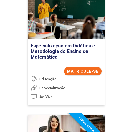
e Metodologia do Ensino de
Matemática
Detalhes do curso
Ir para Inscrição
Especialização em Didática e
Metodologia do Ensino de
Matemática
MATRICULE-SE
Educação
Especialização
Ao Vivo
TURMA CONFIRMADA
Especialização em Direito
Civil e Processual Civil