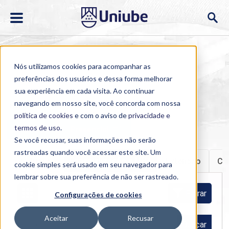
Nós utilizamos cookies para acompanhar as
preferências dos usuários e dessa forma melhorar
sua experiência em cada visita. Ao continuar
navegando em nosso site, você concorda com nossa
Home
>
Cursos
>
EAD
>
Pós-graduação e MBA
política de cookies
e com o aviso de
privacidade e
termos de uso
.
EAD
Presencial
Se você recusar, suas informações não serão
rastreadas quando você acessar este site. Um
Especialização e MBA
Graduação
Extensão
Cu
cookie simples será usado em seu navegador para
lembrar sobre sua preferência de não ser rastreado.
Filtrar
Configurações de cookies
Aceitar
Recusar
Buscar