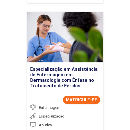
Especialização em
Assistência de
Enfermagem em
Dermatologia com Ênfase
no Tratamento de Feridas
Detalhes do curso
Especialização em Assistência
de Enfermagem em
Ir para Inscrição
Dermatologia com Ênfase no
Tratamento de Feridas
MATRICULE-SE
Enfermagem
Especialização
Ao Vivo