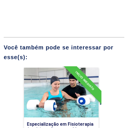
10h
Você também pode se interessar por
Prevenção dos Agravos Relacionados
esse(s):
à Saúde da Mulher
INÍCIO IMEDIATO
Especialização em
Fisioterapia Aquática e
10h
Recursos Manuais
Detalhes do curso
Abordagem Fisioterapêutica em Urologia e
60h
Ginecologia
Ir para Inscrição
Especialização em Fisioterapia