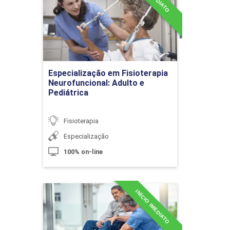
Neurofuncional: Adulto e
Pediátrica
Detalhes do curso
10h
Especialização em Fisioterapia
Ir para Inscrição
Neurofuncional: Adulto e
Pediátrica
Drenagem Linfática em Oncologia
Fisioterapia
Especialização
10h
100% on-line
INÍCIO IMEDIATO
Especialização em
Fisioterapia Ortopédica,
Massoterapia
Esportiva e Funcional