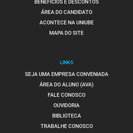
BENEFÍCIOS E DESCONTOS
Treinamento para Mulheres
ÁREA DO CANDIDATO
ACONTECE NA UNIUBE
MAPA DO SITE
10h
Fisioterapia Dermatofuncional Avançada
60h
LINKS
SEJA UMA EMPRESA CONVENIADA
ÁREA DO ALUNO (AVA)
Fisioterapia Dermatofuncional nas
FALE CONOSCO
Disfunções Faciais
OUVIDORIA
BIBLIOTECA
10h
TRABALHE CONOSCO