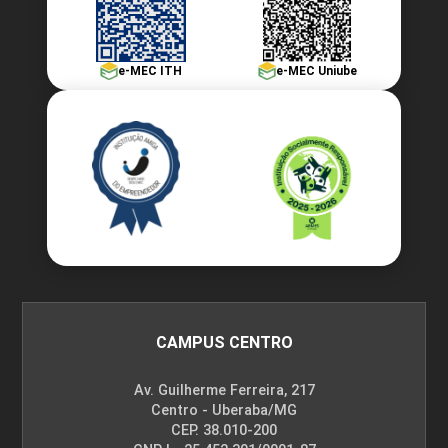
e-MEC ITH
e-MEC Uniube
Fisioterapia Dermatofuncional no
Envelhecimento
10h
Fisioterapia Dermatofuncional nas
CAMPUS CENTRO
Disfunções do Tecido Adiposo
Av. Guilherme Ferreira, 217
Centro - Uberaba/MG
CEP. 38.010-200
10h