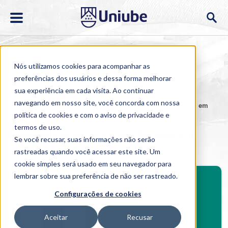
Nós utilizamos cookies para acompanhar as
preferências dos usuários e dessa forma melhorar
sua experiência em cada visita. Ao continuar
navegando em nosso site, você concorda com nossa
Home
>
Cursos
>
EAD
>
Pós-graduação
>
Especialização em
Fisioterapia em Saúde e Estética da Mulher
política de cookies
e com o aviso de
privacidade e
termos de uso
.
Especialização em Fisioterapia em
Se você recusar, suas informações não serão
Saúde e Estética da Mulher
rastreadas quando você acessar este site. Um
cookie simples será usado em seu navegador para
BENEFÍCIOS
lembrar sobre sua preferência de não ser rastreado.
Investimento
Configurações de cookies
Benefícios pós-graduação
Aceitar
Recusar