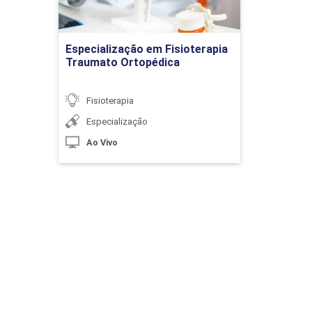
Anatomia e Fisiologia do Sistema
Tegumentar
Ir para Inscrição
Especialização em Fisioterapia
Traumato Ortopédica
10h
Fisioterapia
Especialização
Ao Vivo
Processo de Cicatrização
10h