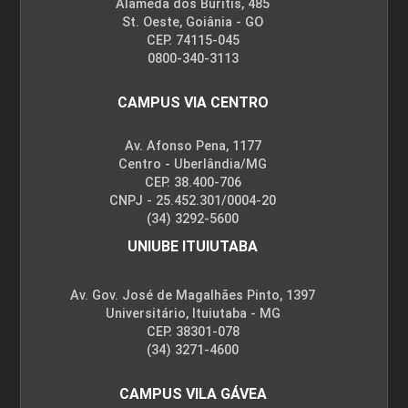
Fisioterapia Dermatofuncional e
Alameda dos Buritis, 485
Procedimentos Cirúrgicos
St. Oeste, Goiânia - GO
CEP. 74115-045
0800-340-3113
10h
CAMPUS VIA CENTRO
Av. Afonso Pena, 1177
Centro - Uberlândia/MG
CEP. 38.400-706
CNPJ - 25.452.301/0004-20
Drenagem Linfática após Cirurgia
(34) 3292-5600
Estética
UNIUBE ITUIUTABA
Av. Gov. José de Magalhães Pinto, 1397
10h
Universitário, Ituiutaba - MG
CEP. 38301-078
(34) 3271-4600
CAMPUS VILA GÁVEA