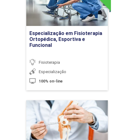
Detalhes do curso
10h
Ir para Inscrição
Especialização em Fisioterapia
Ortopédica, Esportiva e
Bases da Fisioterapia Dermatofuncional
60h
Funcional
Fisioterapia
Especialização
Introdução à Fisioterapia
100% on-line
Dermatofuncional
Especialização em
10h
Fisioterapia Traumato
Ortopédica
Detalhes do curso