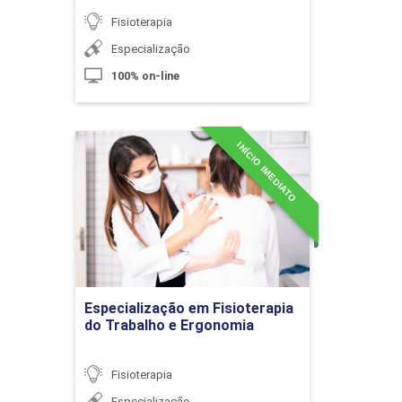
Fisioterapia
Especialização
100% on-line
Fisioterapia Aplicada às Bexigas
Hiperativa e Neurogênica
INÍCIO IMEDIATO
Especialização em
Fisioterapia do Trabalho e
10h
Ergonomia
Detalhes do curso
Ir para Inscrição
Fisioterapia Aplicada à Dor Gênito-
Especialização em Fisioterapia
Pélvica
do Trabalho e Ergonomia
Fisioterapia
10h
Especialização