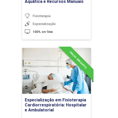
Aquática e Recursos Manuais
Fisioterapia
Fisioterapia Aplicada à Incontinência
Urinária
Especialização
100% on-line
10h
INÍCIO IMEDIATO
Especialização em
Fisioterapia
Cardiorrespiratória:
Hospitalar e Ambulatorial
Abordagem Fisioterapêutica dos
Detalhes do curso
Idosos Portadores de Incontinência
Urinária
Especialização em Fisioterapia
Ir para Inscrição
Cardiorrespiratória: Hospitalar
e Ambulatorial
10h