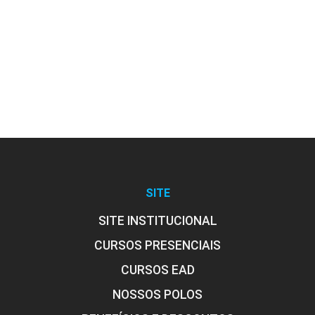
Avaliação Fisioterapêutica em
Dermatofuncional
10h
Cosmetologia Aplicada à Fisioterapia
Dermatofuncional
SITE
SITE INSTITUCIONAL
CURSOS PRESENCIAIS
10h
CURSOS EAD
NOSSOS POLOS