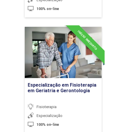
100% on-line
INÍCIO IMEDIATO
Fisioterapia Aplicada nas Disfunções
Especialização em
Sexuais Femininas
Fisioterapia em Geriatria e
Gerontologia
Detalhes do curso
10h
Ir para Inscrição
Especialização em Fisioterapia
em Geriatria e Gerontologia
Fisioterapia Aplicada aos Prolapsos
Genitais
Fisioterapia
Especialização
100% on-line
10h