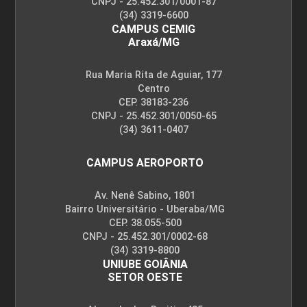
CNPJ - 25.452.301/0001-87
(34) 3319-6600
CAMPUS CEMIG
Araxá/MG
Rua Maria Rita de Aguiar, 177
Fisioterapia Dermatofuncional e
Centro
Queimaduras
CEP. 38183-236
CNPJ - 25.452.301/0050-65
(34) 3611-0407
10h
CAMPUS AEROPORTO
Av. Nenê Sabino, 1801
Bairro Universitário - Uberaba/MG
Tópicos Especiais em Fisioterapia
CEP. 38.055-500
60h
Dermatofuncional
CNPJ - 25.452.301/0002-68
(34) 3319-8800
UNIUBE GOIÂNIA
SETOR OESTE