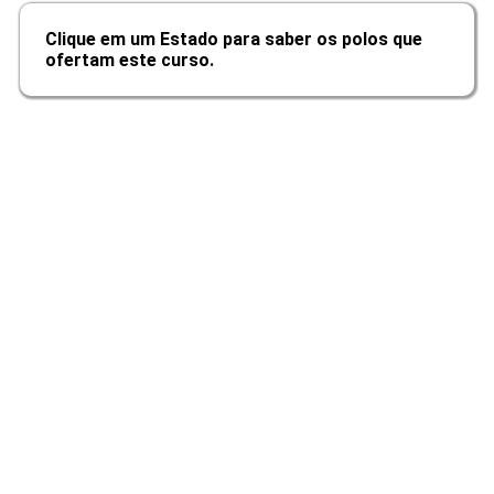
Clique em um Estado para saber os polos que
10h
ofertam este curso.
Neurofisiologia da Micção,
Continência e Incontinência urinária
10h
Avaliação Fisioterapêutica dos
Sistemas Urológico e Ginecológico