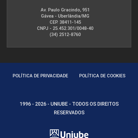
Procedimentos Estéticos em
Av. Paulo Gracindo, 951
Lipoaspirações
Gávea - Uberlândia/MG
CEP. 38411-145
CNPJ - 25.452.301/0048-40
(34) 2512-8760
10h
Tratamento para Rugas
POLÍTICA DE PRIVACIDADE
POLÍTICA DE COOKIES
10h
1996 - 2026 - UNIUBE - TODOS OS DIREITOS
RESERVADOS