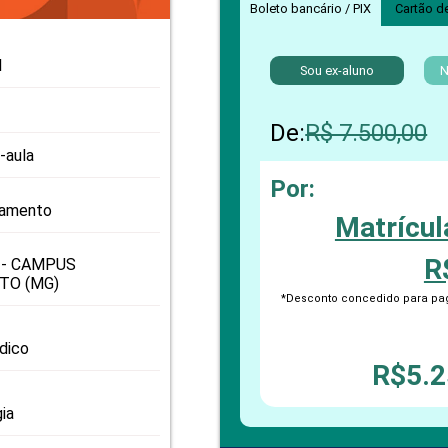
PRO
Boleto bancário / PIX
Cartão d
PRO
l
Sou ex-aluno
N
De:
R$ 7.500,00
-aula
Por:
oamento
Matrícul
R
 - CAMPUS
TO (MG)
*Desconto concedido para pag
odico
R$5.2
ia