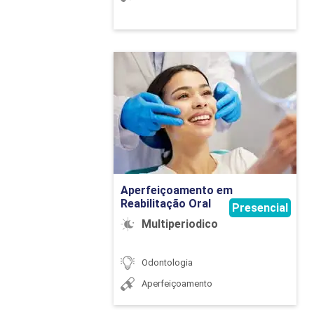
Aperfeiçoamento em
Reabilitação Oral
Detalhes do curso
Ir para Inscrição
Aperfeiçoamento em
Reabilitação Oral
Presencial
Multiperiodico
Odontologia
Aperfeiçoamento