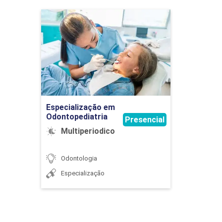
Especialização em
Odontopediatria
Detalhes do curso
Ir para Inscrição
Especialização em
Odontopediatria
Presencial
Multiperiodico
Odontologia
Especialização