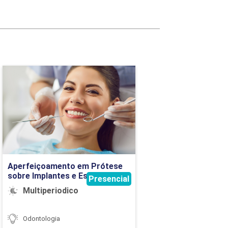
5
5
Aperfeiçoamento em
Prótese sobre Implantes e
Estética
Detalhes do curso
Ir para Inscrição
Aperfeiçoamento em Prótese
sobre Implantes e Estética
Presencial
Multiperiodico
Odontologia