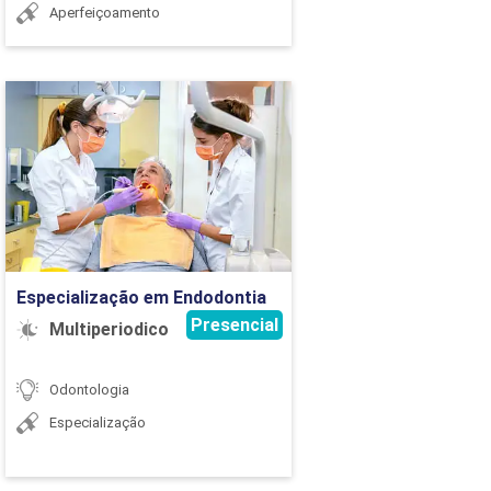
Aperfeiçoamento
Especialização em
Endodontia
Detalhes do curso
Ir para Inscrição
Especialização em Endodontia
Presencial
Multiperiodico
Odontologia
Especialização