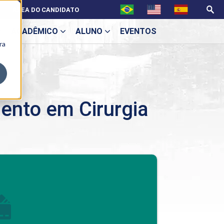
ÁREA DO CANDIDATO
ACADÊMICO
ALUNO
EVENTOS
ra
U
ento em Cirurgia
ecne
BENEFÍCIOS
Benefícios pós-graduação
ES