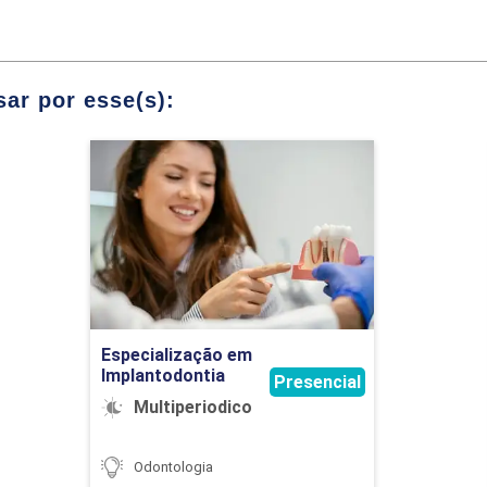
EDICAMENTOSA
ICA E CIRURGIA DEMONSTRATIVA
ar por esse(s):
Especialização em
Implantodontia
Detalhes do curso
Ir para Inscrição
Especialização em
Implantodontia
Presencial
Multiperiodico
Odontologia