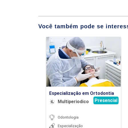
TERAPÊUTICA M
TRIAGEM / CLÍN
Você também pode se interess
Especialização em
Ortodontia
Detalhes do curso
Ir para Inscrição
Especialização em Ortodontia
Presencial
Multiperiodico
Odontologia
Especialização