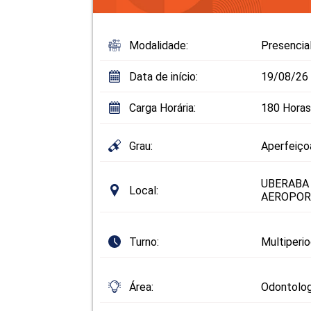
Modalidade:
Presencia
Data de início:
19/08/26
Carga Horária:
180 Horas
Grau:
Aperfeiç
UBERABA
Local:
AEROPOR
Turno:
Multiperi
Área:
Odontolog