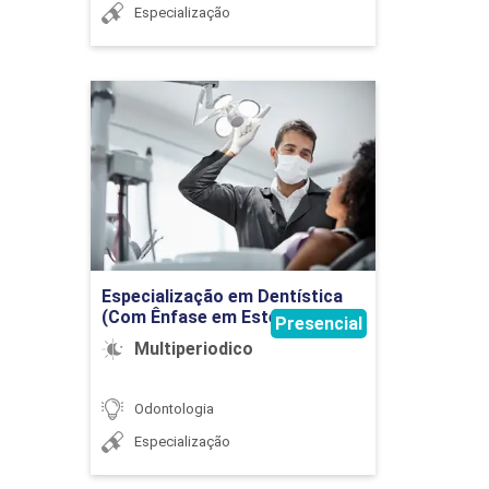
Especialização
Especialização em
Dentística (Com Ênfase em
Estética)
Detalhes do curso
Ir para Inscrição
Especialização em Dentística
(Com Ênfase em Estética)
Presencial
Multiperiodico
Odontologia
Especialização