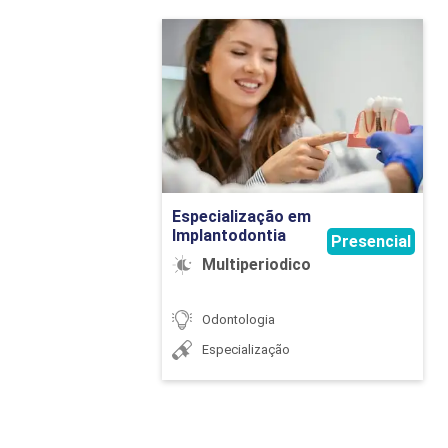
Especialização em
Implantodontia
Detalhes do curso
Ir para Inscrição
Especialização em
Implantodontia
Presencial
Multiperiodico
Odontologia
Especialização