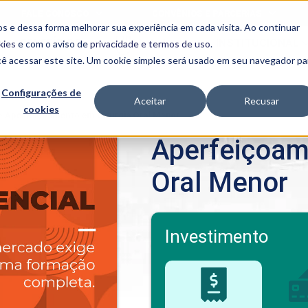
FALE CONOSCO
CONVÊNIOS E PARCERIAS
s e dessa forma melhorar sua experiência em cada visita. Ao continuar
BENEFÍCIOS
INSTITUCIONAL
kies
e com o aviso de
privacidade e termos de uso
.
cê acessar este site. Um cookie simples será usado em seu navegador pa
Programas
Acadêmicos
Configurações de
Aceitar
Recusar
cookies
PIBID
MPH
>
Aperfeiçoamento em Cirurgia Oral Menor
PIAC
Aperfeiçoam
PROEST
PAE
Oral Menor
Unit
PIME
Programas de
Pesquisa e
Extensão
Investimento
NIT
PRO