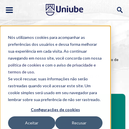
Nós utilizamos cookies para acompanhar as
preferências dos usuários e dessa forma melhorar
sua experiência em cada visita. Ao continuar
navegando em nosso site, você concorda com nossa
Home
>
Cursos
>
EAD
>
Pós-graduação
>
MBA em Gestão de
Mercado e Exportação no Agronegócio
política de cookies
e com o aviso de
privacidade e
termos de uso
.
MBA em Gestão de Mercado e
Se você recusar, suas informações não serão
Exportação no Agronegócio
rastreadas quando você acessar este site. Um
cookie simples será usado em seu navegador para
BENEFÍCIOS
lembrar sobre sua preferência de não ser rastreado.
Investimento
Configurações de cookies
Benefícios pós-graduação
Aceitar
Recusar