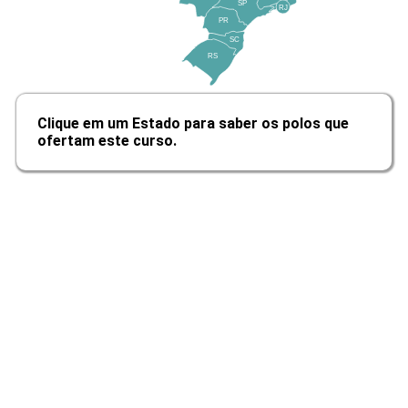
SP
RJ
Panorama da Gestão do Agronegócio
PR
SC
RS
10h
Clique em um Estado para saber os polos que
ofertam este curso.
Análise Estratégica em Agronegócios
10h
Direcionadores e Desafios do