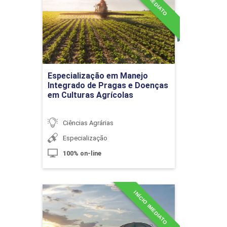
Liderança
Doenças em Culturas
Agrícolas
Detalhes do curso
10h
Especialização em Manejo
Ir para Inscrição
Integrado de Pragas e Doenças
Gestão Estratégica do Agronegócio
60h
em Culturas Agrícolas
Ciências Agrárias
Especialização
Logística no Agronegócio
100% on-line
10h
INÍCIO IMEDIATO
Especialização em
Máquinas, Mecanização e
Agricultura de Precisão