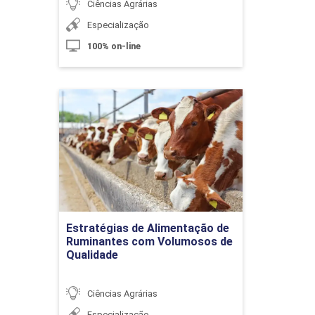
Ciências Agrárias
Especialização
100% on-line
Principais Exportações
do Agronegócio
Estratégias de Alimentação
de Ruminantes com
Volumosos de Qualidade
10h
Detalhes do curso
Ir para Inscrição
Estratégias de Alimentação de
Normas da Certificação no
Ruminantes com Volumosos de
Agronegócio
Qualidade
Ciências Agrárias
10h
Especialização