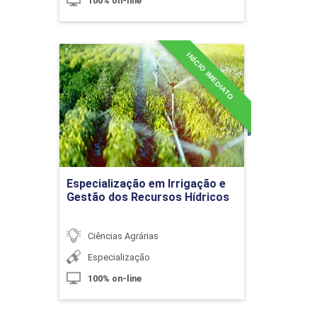
100% on-line
10h
INÍCIO IMEDIATO
Especialização em
Irrigação e Gestão dos
Recursos Hídricos
Detalhes do curso
Planejamento Estratégico em Gestão
de Pessoas
Ir para Inscrição
Especialização em Irrigação e
Gestão dos Recursos Hídricos
10h
Ciências Agrárias
Especialização
100% on-line
Governança Corporativa