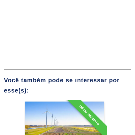
Agronegócio
10h
Tendências do Agronegócio
Você também pode se interessar por
esse(s):
10h
INÍCIO IMEDIATO
Especialização em
Agricultura de Baixa
Direito Aplicado ao Agronegócio
60h
Emissão de Carbono
Detalhes do curso