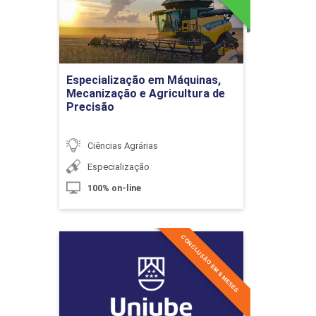
Detalhes do curso
Análise Estratégica em Agronegócios
Ir para Inscrição
Especialização em Máquinas,
10h
Mecanização e Agricultura de
Precisão
Ciências Agrárias
Especialização
Evolução Tecnológica no Agronegócio
100% on-line
10h
CONCLUSÃO EM 6 MESES
Especialização em
Melhoramento Genético
Bovino
Detalhes do curso