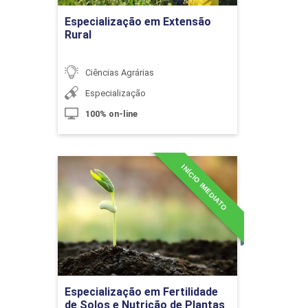
Especialização em Extensão
Rural
Direito Ambiental Aplicado ao
Agronegócio
Ciências Agrárias
Especialização
100% on-line
10h
INÍCIO IMEDIATO
Especialização em
Fertilidade de Solos e
Nutrição de Plantas
Outorga de Recursos Hídricos
Detalhes do curso
10h
Ir para Inscrição
Especialização em Fertilidade
de Solos e Nutrição de Plantas