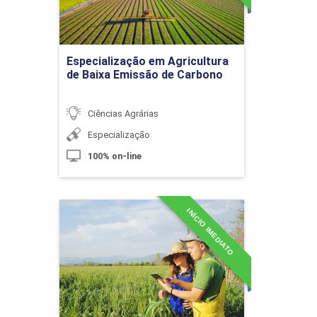
Histórico do Agronegócio e a
Ir para Inscrição
Legislação Aplicada
Especialização em Agricultura
de Baixa Emissão de Carbono
10h
Ciências Agrárias
Especialização
100% on-line
Formuladores e Formulação de
INÍCIO IMEDIATO
Especialização em
Políticas Públicas
Extensão Rural
Detalhes do curso
10h
Ir para Inscrição