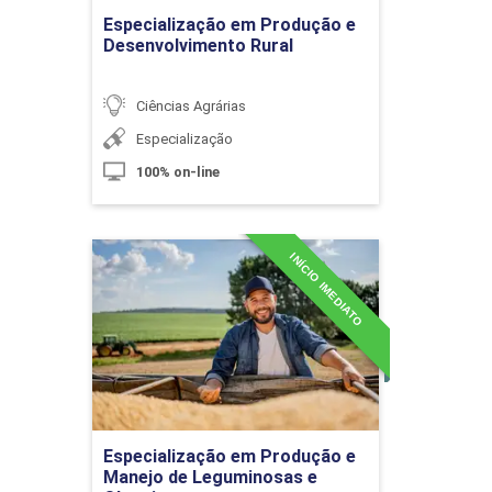
Estímulos e Fomento à Inovação no
Ir para Inscrição
Especialização em Produção e
Brasil e Indicadores de Inovação
Desenvolvimento Rural
Ciências Agrárias
10h
Especialização
100% on-line
Certificação Agrícola e Comércio Exterior
60h
INÍCIO IMEDIATO
Especialização em
Produção e Manejo de
Leguminosas e
Oleaginosas
Mercado Internacional
no Agronegócio
Detalhes do curso
10h
Especialização em Produção e
Ir para Inscrição
Manejo de Leguminosas e