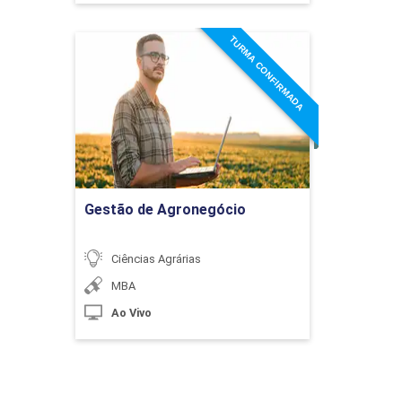
TURMA CONFIRMADA
Gestão de Agronegócio
10h
Detalhes do curso
Ir para Inscrição
Certificação de Processos, Produtos
e Ambiental
Gestão de Agronegócio
Ciências Agrárias
10h
MBA
Ao Vivo
Auditorias de Sistemas de Gestão