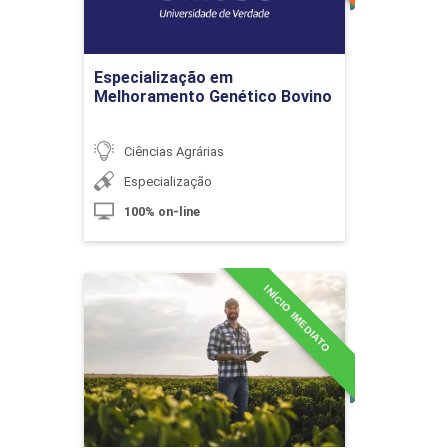
Marketing no Agronegócio
Ir para Inscrição
Especialização em
10h
Melhoramento Genético Bovino
Ciências Agrárias
Especialização
100% on-line
Planejamento Estratégico (Ênfase em
Agronegócio)
INÍCIO IMEDIATO
Especialização em
Produção e
10h
Desenvolvimento Rural
Detalhes do curso