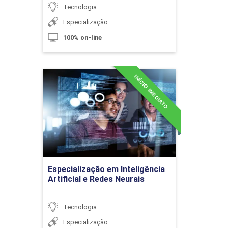
Tecnologia
10h
Especialização
100% on-line
Algoritmos Paralelos com Rapids
INÍCIO IMEDIATO
Especialização em
Inteligência Artificial e
Redes Neurais
10h
Detalhes do curso
Ir para Inscrição
Fundamentos do Marketing Digital
60h
Especialização em Inteligência
Artificial e Redes Neurais
Tecnologia
Introdução ao Marketing Digital
Especialização