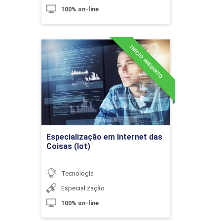
100% on-line
10h
INÍCIO IMEDIATO
Especialização em Internet
das Coisas (Iot)
Detalhes do curso
Desafios do Marketing no Novo e
Conectado Milênio
Ir para Inscrição
Especialização em Internet das
10h
Coisas (Iot)
Tecnologia
Especialização
100% on-line
O Marketing e a Internet