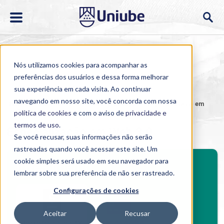
Nós utilizamos cookies para acompanhar as
preferências dos usuários e dessa forma melhorar
sua experiência em cada visita. Ao continuar
navegando em nosso site, você concorda com nossa
Home
>
Cursos
>
EAD
>
Pós-graduação
>
Especialização em
Web 3.0
política de cookies
e com o aviso de
privacidade e
termos de uso
.
Especialização em Web 3.0
Se você recusar, suas informações não serão
rastreadas quando você acessar este site. Um
BENEFÍCIOS
cookie simples será usado em seu navegador para
Investimento
lembrar sobre sua preferência de não ser rastreado.
Benefícios pós-graduação
Configurações de cookies
Aceitar
Recusar
Boleto bancário / PIX
Cartão de crédito