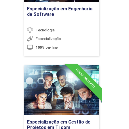
Especialização em Engenharia
de Software
Aprendizado de Máquina (Machine
Learning)
Tecnologia
Especialização
100% on-line
10h
INÍCIO IMEDIATO
Especialização em Gestão
de Projetos em Ti com
Metodologias Ágeis
Classificação de Textos - Introdução
Detalhes do curso
ao Aprendizado Supervisionado
Ir para Inscrição
10h
Especialização em Gestão de
Projetos em Ti com