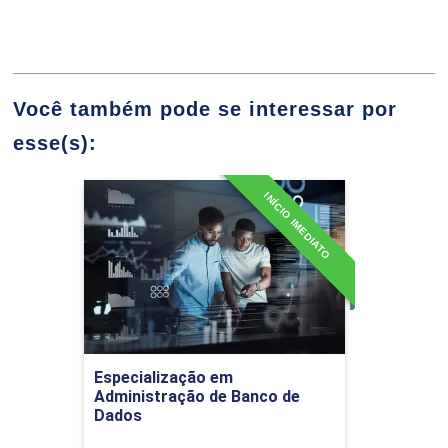
10h
Fundamentos e Aplicações de Blockchain
60h
Você também pode se interessar por
esse(s):
INÍCIO IMEDIATO
Blockchain
Especialização em
Administração de Banco de
Dados
10h
Detalhes do curso
Ir para Inscrição
Especialização em
Administração de Banco de
Aplicações de Blockchain
Dados