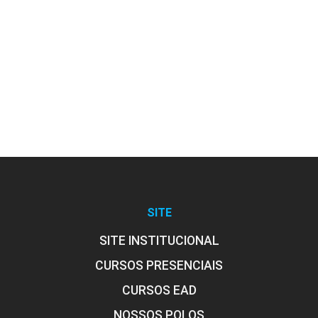
10h
Métodos Ágeis, Design de Interação e
User Experience (UX)
10h
SITE
SITE INSTITUCIONAL
CURSOS PRESENCIAIS
CURSOS EAD
NOSSOS POLOS