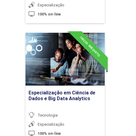
10h
Especialização
100% on-line
INÍCIO IMEDIATO
Especialização em Ciência
Redes P2P
de Dados e Big Data
Analytics
Detalhes do curso
10h
Ir para Inscrição
Especialização em Ciência de
Dados e Big Data Analytics
Criptografia Aplicada a Blockchain
Tecnologia
Especialização
10h
100% on-line