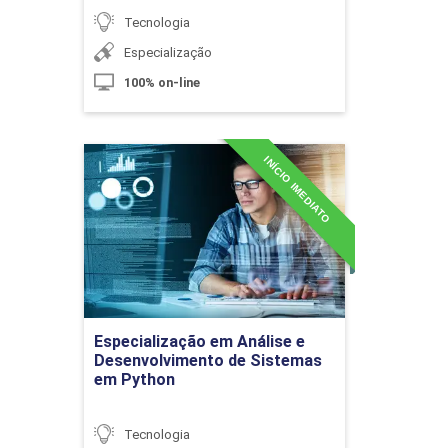
Tecnologia
10h
Especialização
100% on-line
INÍCIO IMEDIATO
Especialização em Análise e
Conceitos de Criptomoedas
Desenvolvimento de
Sistemas em Python
Detalhes do curso
10h
Ir para Inscrição
Especialização em Análise e
Desenvolvimento de Sistemas
em Python
Funções Hash
Tecnologia