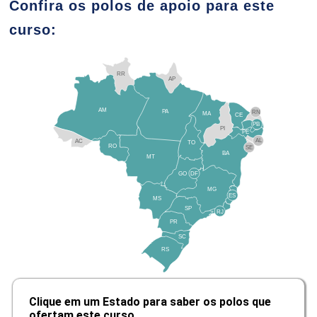
Confira os polos de apoio para este
curso:
10h
RR
AP
AM
PA
RN
MA
CE
PB
PI
Funções Hash Aplicadas a Blockchain
PE
AL
AC
TO
RO
SE
BA
MT
GO
DF
10h
MG
ES
MS
SP
RJ
PR
SC
RS
Curvas Elípticas
Clique em um Estado para saber os polos que
ofertam este curso.