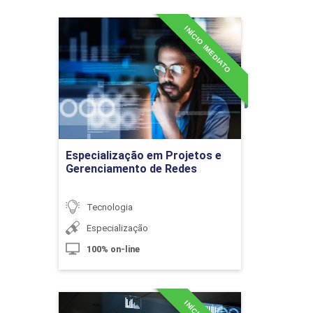
INÍCIO IMEDIATO
Especialização em Projetos
10h
e Gerenciamento de Redes
Detalhes do curso
Redes Sociais
Ir para Inscrição
Especialização em Projetos e
Gerenciamento de Redes
10h
Tecnologia
Especialização
100% on-line
Marketing Off-line e On-line
Especialização em