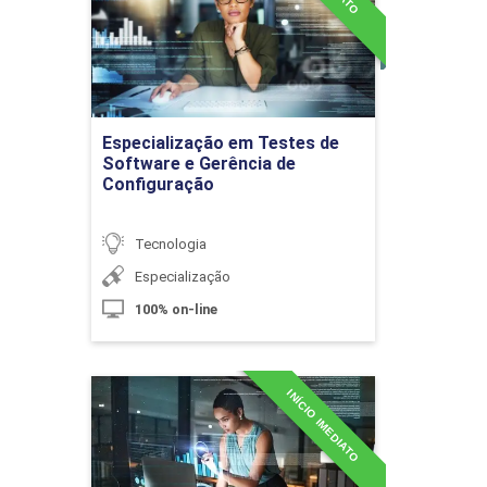
SCRUM)
Detalhes do curso
10h
Ir para Inscrição
Especialização em Testes de
Software e Gerência de
Configuração
Scrum
Tecnologia
Especialização
100% on-line
10h
INÍCIO IMEDIATO
Especialização em
Transformação Digital
Método XP e suas Práticas
Detalhes do curso