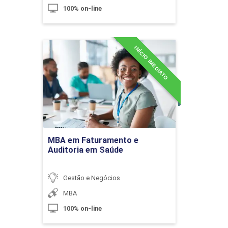
10h
100% on-line
Gestão Econômica e Financeira de
INÍCIO IMEDIATO
MBA em Faturamento e
60h
Projetos
Auditoria em Saúde
Detalhes do curso
Custos e Planejamentos de Projetos
Ir para Inscrição
Residenciais
MBA em Faturamento e
Auditoria em Saúde
10h
Gestão e Negócios
MBA
100% on-line