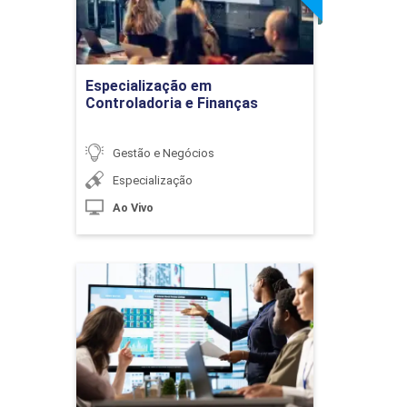
uma Empresa
Ir para Inscrição
10h
Especialização em
Controladoria e Finanças
Gestão e Negócios
Especialização
Tesouraria: Caixa
Ao Vivo
10h
Especialização em Gestão
das Organizações Públicas
e Privadas
Detalhes do curso
Capital de Giro