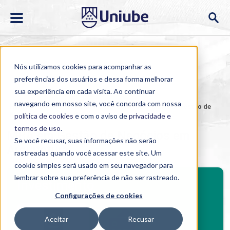
Nós utilizamos cookies para acompanhar as
preferências dos usuários e dessa forma melhorar
sua experiência em cada visita. Ao continuar
navegando em nosso site, você concorda com nossa
Home
>
Cursos
>
EAD
>
Pós-graduação
>
MBA em Gestão de
Negócios em Arquitetura
política de cookies
e com o aviso de
privacidade e
termos de uso
.
MBA em Gestão de Negócios em
Se você recusar, suas informações não serão
Arquitetura
rastreadas quando você acessar este site. Um
cookie simples será usado em seu navegador para
BENEFÍCIOS
lembrar sobre sua preferência de não ser rastreado.
Investimento
Configurações de cookies
Benefícios pós-graduação
Aceitar
Recusar