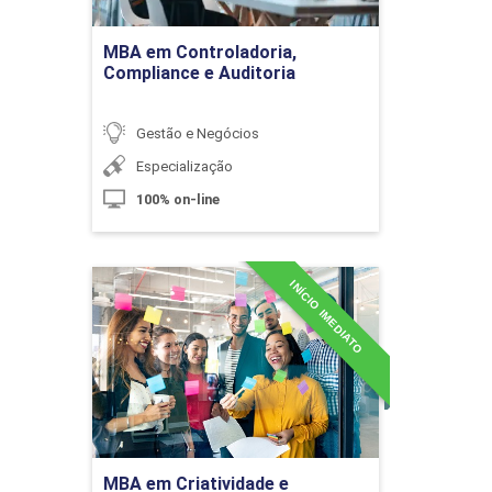
Ir para Inscrição
Gestão Eficiente de Obras
60h
MBA em Controladoria,
Compliance e Auditoria
Gestão e Negócios
Planejamento Financeiro de Execução
Especialização
de Obras
100% on-line
10h
INÍCIO IMEDIATO
MBA em Criatividade e
Conhecimento
(Imagineering)
Detalhes do curso
Definição do Escopo para o
Planejamento de Obras
Ir para Inscrição
MBA em Criatividade e