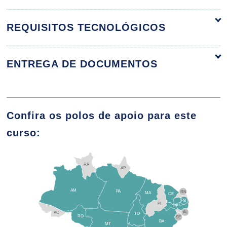
10h
REQUISITOS TECNOLÓGICOS
ENTREGA DE DOCUMENTOS
Habilidades para o Exercício da
Liderança
Confira os polos de apoio para este
curso:
10h
RR
AP
AM
PA
RN
MA
CE
PB
PI
Gestão Estratégica de Pessoas
PE
AL
AC
TO
RO
SE
BA
MT