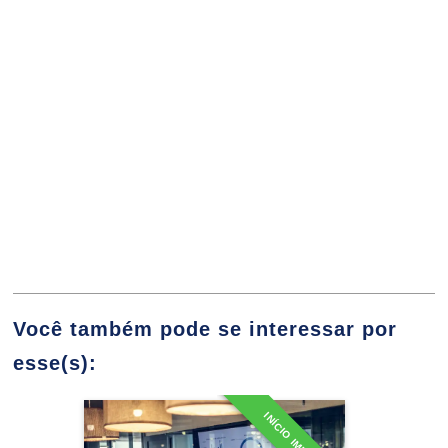
10h
Aspectos Jurídicos e Administrativos
da Gestão de Obras
10h
Você também pode se interessar por
Gestão Financeira e Tomada de Decisões
60h
esse(s):
INÍCIO IMEDIATO
Especialização em
Fluxo de Caixa
Controladoria e Finanças