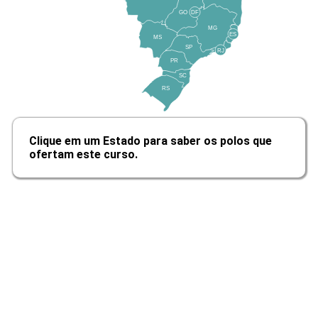
GO
DF
10h
MG
ES
MS
SP
RJ
PR
SC
RS
Gestão de Pessoas e Organização
Clique em um Estado para saber os polos que
ofertam este curso.
10h
Equipes de Alta Performance