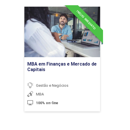
Custos e Planejamentos de Projetos
Paisagísticos
INÍCIO IMEDIATO
MBA em Finanças e
Mercado de Capitais
Detalhes do curso
10h
Ir para Inscrição
MBA em Finanças e Mercado de
Capitais
Custos e Planejamentos de Projetos
Comerciais
Gestão e Negócios
MBA
10h
100% on-line