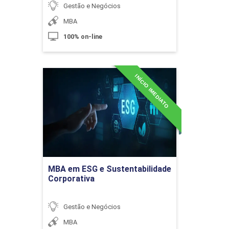
10h
Gestão e Negócios
MBA
100% on-line
Ferramentas Computacionais
INÍCIO IMEDIATO
MBA em ESG e
Sustentabilidade
Corporativa
10h
Detalhes do curso
Ir para Inscrição
MBA em ESG e Sustentabilidade
Segurança, Higiene e Qualidade de
Corporativa
Vida no Trabalho
Gestão e Negócios
MBA