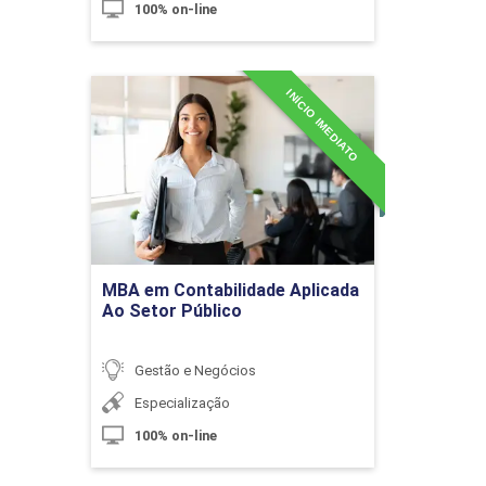
Plano de Marketing Digital
100% on-line
10h
INÍCIO IMEDIATO
MBA em Contabilidade
Aplicada Ao Setor Público
Detalhes do curso
Marketing de Relacionamento e
Ir para Inscrição
Atração e Retenção de Clientes
MBA em Contabilidade Aplicada
Ao Setor Público
10h
Gestão e Negócios
Especialização
100% on-line
Estratégias de Precificação e Valor
60h