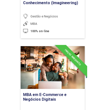
Conhecimento (Imagineering)
10h
Gestão e Negócios
MBA
100% on-line
Gestão do Canteiro de Obras
INÍCIO IMEDIATO
MBA em E-Commerce e
10h
Negócios Digitais
Detalhes do curso
Ir para Inscrição
Principais Disciplinas da Gestão de
Obras
MBA em E-Commerce e
Negócios Digitais