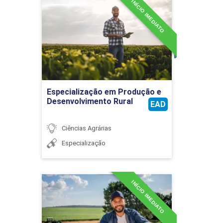
INÍCIO IMEDIATO
Especialização em
Produção e
Desenvolvimento Rural
Detalhes do curso
Ir para Inscrição
Especialização em Produção e
Desenvolvimento Rural
EAD
Ciências Agrárias
Especialização
INÍCIO IMEDIATO
Especialização em
Produção e Manejo de
Leguminosas e
Oleaginosas