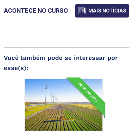
ACONTECE NO CURSO
MAIS NOTÍCIAS
AVALIAÇÃO DE REBANHOS
30
Você também pode se interessar por
esse(s):
INÍCIO IMEDIATO
Especialização em
BIOTECNOLOGIAS REPRODUTIVAS
Agricultura de Baixa
APLICADAS AO MELHORAMENTO
Emissão de Carbono
Detalhes do curso
30