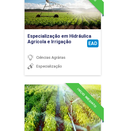
Detalhes do curso
SELEÇÃO GENÉTICA TRADICIONAL E
MODERNA
Ir para Inscrição
Especialização em Hidráulica
Agrícola e Irrigação
EAD
30
Ciências Agrárias
Especialização
SELEÇÃO GENÉTICA TRADICIONAL E
INÍCIO IMEDIATO
MODERNA
Especialização em
Irrigação e Gestão dos
Recursos Hídricos
Detalhes do curso
30