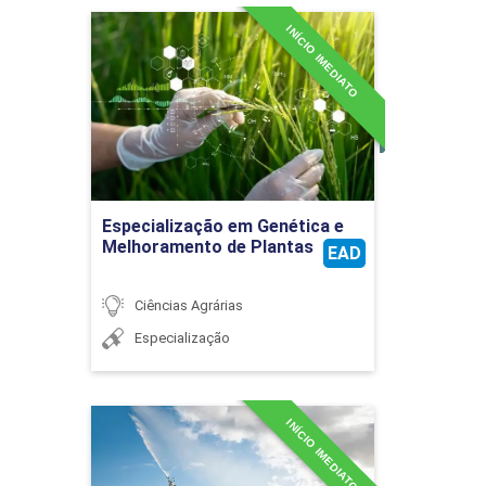
INÍCIO IMEDIATO
Especialização em Genética
e Melhoramento de Plantas
PRÁTICA I
Detalhes do curso
30
Ir para Inscrição
Especialização em Genética e
Melhoramento de Plantas
EAD
Ciências Agrárias
PRÁTICA II
Especialização
30
INÍCIO IMEDIATO
Especialização em
Hidráulica Agrícola e
Irrigação