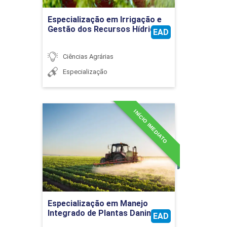
Ir para Inscrição
Especialização em Irrigação e
Gestão dos Recursos Hídricos
EAD
TENDÊNCIAS FUTURAS E INTEGRAÇÃO
COM A CADEIA PRODUTIVA
Ciências Agrárias
Especialização
30
INÍCIO IMEDIATO
Especialização em Manejo
Integrado de Plantas
Daninhas
Detalhes do curso
Ir para Inscrição
Especialização em Manejo
Integrado de Plantas Daninhas
EAD