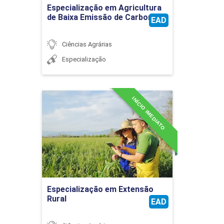
Ir para Inscrição
Especialização em Agricultura
de Baixa Emissão de Carbono
EAD
CARACTERÍSTICAS MORFOLÓGICAS DE
Ciências Agrárias
GADO LEITEIRO
Especialização
30
INÍCIO IMEDIATO
Especialização em
Extensão Rural
Detalhes do curso
EZOOGNÓSIA - EXTERIOR DE BOVINOS
Ir para Inscrição
Especialização em Extensão
Rural
30
EAD