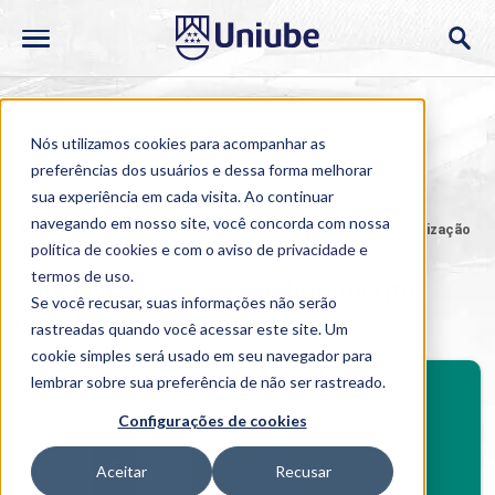
Nós utilizamos cookies para acompanhar as
preferências dos usuários e dessa forma melhorar
sua experiência em cada visita. Ao continuar
navegando em nosso site, você concorda com nossa
Home
>
Cursos
>
Presencial
>
Pós-graduação
>
Especialização
em Melhoramento Genético Bovino
política de cookies
e com o aviso de
privacidade e
termos de uso
.
Especialização em Melhoramento
Se você recusar, suas informações não serão
Genético Bovino
rastreadas quando você acessar este site. Um
cookie simples será usado em seu navegador para
BENEFÍCIOS
lembrar sobre sua preferência de não ser rastreado.
Investimento
Configurações de cookies
Benefícios pós-graduação
Aceitar
Recusar