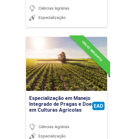
Ciências Agrárias
Especialização
INÍCIO IMEDIATO
Especialização em Manejo
Integrado de Pragas e
Doenças em Culturas
Agrícolas
Detalhes do curso
Especialização em Manejo
Ir para Inscrição
Integrado de Pragas e Doenças
EAD
em Culturas Agrícolas
Ciências Agrárias
Especialização