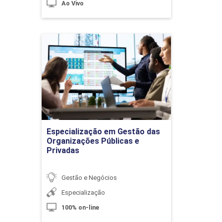
Ao Vivo
10h
Especialização em Gestão
das Organizações Públicas
e Privadas
Detalhes do curso
Análise Diferencial II
Ir para Inscrição
Especialização em Gestão das
10h
Organizações Públicas e
Privadas
Gestão e Negócios
Especialização
Análise cvl - Custo, Volume e Lucro
100% on-line