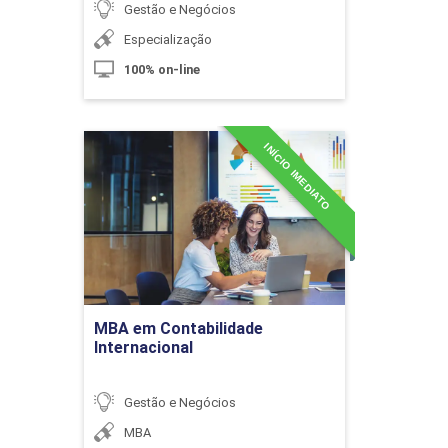
Gestão e Negócios
Especialização
100% on-line
Tipos de Orçamento II
INÍCIO IMEDIATO
MBA em Contabilidade
10h
Internacional
Detalhes do curso
Ir para Inscrição
Tipos de Orçamento III
MBA em Contabilidade
Internacional
10h
Gestão e Negócios
MBA