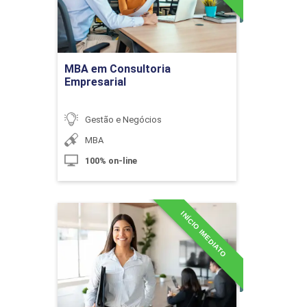
Formação de Preços de Venda de
Serviços e Produtos: Precificação
Ir para Inscrição
MBA em Consultoria
Empresarial
10h
Gestão e Negócios
MBA
100% on-line
Precificação de Produtos e Serviços
INÍCIO IMEDIATO
MBA em Contabilidade
10h
Aplicada Ao Setor Público
Detalhes do curso