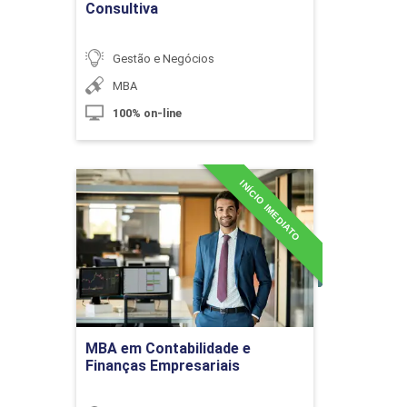
Consultiva
Gestão e Negócios
MBA
Implantação do Sistema
Orçamentário
100% on-line
10h
INÍCIO IMEDIATO
MBA em Contabilidade e
Finanças Empresariais
Detalhes do curso
Tipos de Orçamento
Ir para Inscrição
MBA em Contabilidade e
Finanças Empresariais
10h