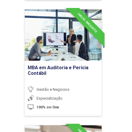
10h
INÍCIO IMEDIATO
MBA em Auditoria e Perícia
Contábil
Detalhes do curso
Relações de Custo-Volume-Lucro
Ir para Inscrição
MBA em Auditoria e Perícia
10h
Contábil
Gestão e Negócios
Especialização
Estratégias para a Formação do Preço de
60h
100% on-line
Venda