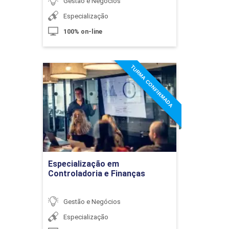
Gestão e Negócios
Margem de Segurança
Especialização
100% on-line
10h
TURMA CONFIRMADA
Especialização em
Controladoria e Finanças
Detalhes do curso
Índice de Margem de Contribuição
Ir para Inscrição
10h
Especialização em
Controladoria e Finanças
Gestão e Negócios
Especialização
Análise Diferencial I