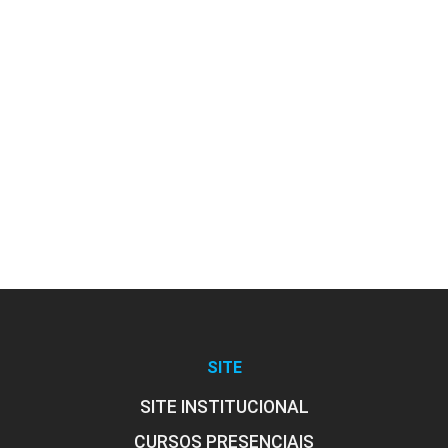
Gestão de Riscos e Investimento
10h
Sistemas Empresariais
10h
SITE
SITE INSTITUCIONAL
CURSOS PRESENCIAIS