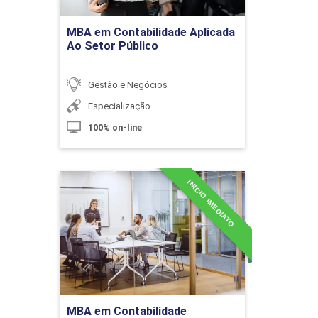
Custo da Mercadoria Vendida (C.M.V.),
Ir para Inscrição
Determinação do Preço de Venda
MBA em Contabilidade Aplicada
Ao Setor Público
10h
Gestão e Negócios
Especialização
100% on-line
Formação de Preço na Exportação
INÍCIO IMEDIATO
MBA em Contabilidade
Consultiva
10h
Detalhes do curso
Ir para Inscrição
Planejamento e Gestão Estratégica do
60h
MBA em Contabilidade
Orçamento