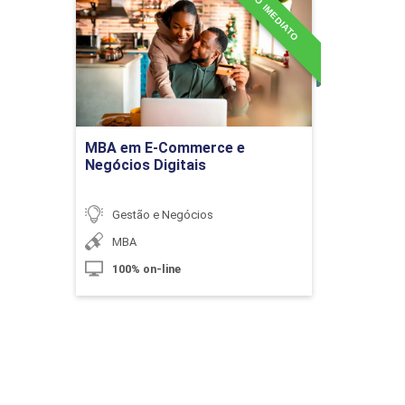
INÍCIO IMEDIATO
Negócios Digitais
Detalhes do curso
Gestão de Pessoas e Organização
Ir para Inscrição
MBA em E-Commerce e
10h
Negócios Digitais
Gestão e Negócios
MBA
100% on-line
Planejamento Estratégico
10h