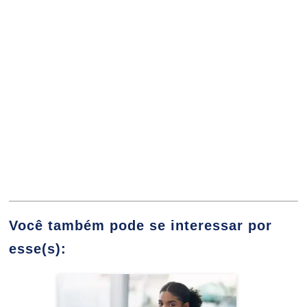
10h
Custos para Decisão
10h
Métodos Estratégicos de Custeio
60h
Você também pode se interessar por
esse(s):
Sistema de Custeio por
Ciências Contábeis
Departamentalização