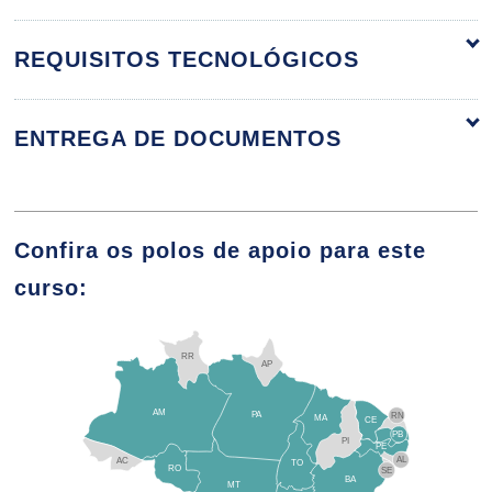
10h
REQUISITOS TECNOLÓGICOS
ENTREGA DE DOCUMENTOS
Visão Geral dos Métodos de
Custeamento
Confira os polos de apoio para este
curso:
10h
RR
AP
AM
PA
RN
MA
CE
PB
PI
Classificações Gerais de Custo I
PE
AL
AC
TO
RO
SE
BA
MT