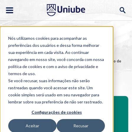
Nós utilizamos cookies para acompanhar as
preferências dos usuários e dessa forma melhorar
sua experiência em cada visita. Ao continuar
navegando em nosso site, você concorda com nossa
Home
>
Cursos
>
EAD
>
Pós-graduação
>
MBA em Gestão de
Custos e Formação de Preços
política de cookies
e com o aviso de
privacidade e
termos de uso
.
MBA em Gestão de Custos e
Se você recusar, suas informações não serão
Formação de Preços
rastreadas quando você acessar este site. Um
cookie simples será usado em seu navegador para
BENEFÍCIOS
lembrar sobre sua preferência de não ser rastreado.
Investimento
Configurações de cookies
Benefícios pós-graduação
Aceitar
Recusar