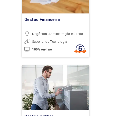
Ir para Inscrição
10h
Gestão Financeira
Negócios, Administração e Direito
Superior de Tecnologia
100% on-line
Técnicas de Custeio ABC
10h
Gestão Pública
Detalhes do curso
Ir para Inscrição
Unidade de esforço de produção