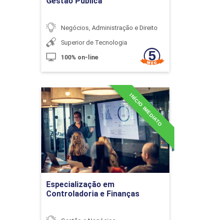
Gestão Pública
10h
Negócios, Administração e Direito
Superior de Tecnologia
100% on-line
Sistema de Custeio Baseado em
Atividades
INÍCIO IMEDIATO
Especialização em
Controladoria e Finanças
Detalhes do curso
10h
Ir para Inscrição
Gestão e Análise de Custos
60h
Especialização em
Controladoria e Finanças