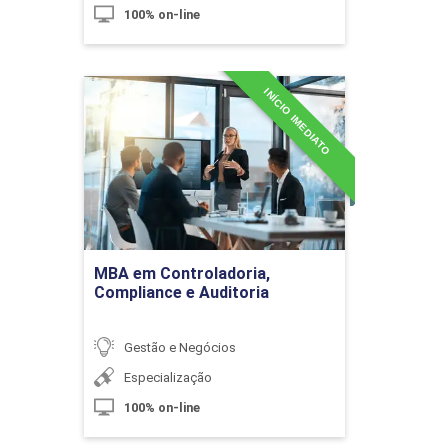
100% on-line
Consolidação do Orçamento
INÍCIO IMEDIATO
MBA em Controladoria,
Compliance e Auditoria
10h
Detalhes do curso
Ir para Inscrição
O Resultado Projetado
MBA em Controladoria,
Compliance e Auditoria
Gestão e Negócios
10h
Especialização
100% on-line
Tópicos Especiais em Controladoria
60h