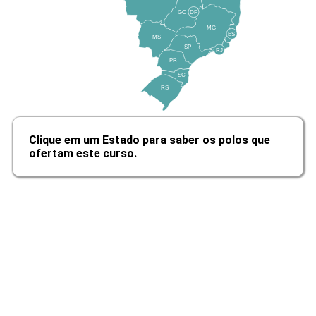
GO
DF
10h
MG
ES
MS
SP
RJ
PR
SC
RS
Classificações Gerais de Custo III
Clique em um Estado para saber os polos que
ofertam este curso.
10h
Aspecto Introdutório