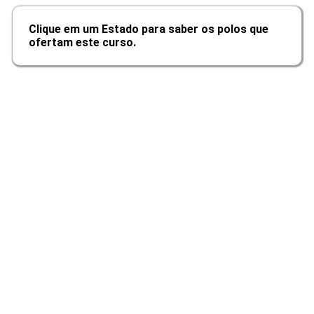
Clique em um Estado para saber os polos que
ofertam este curso.
Atenção Farmacêutica
10h
Financiamento da Assistência
Farmacêutica
10h