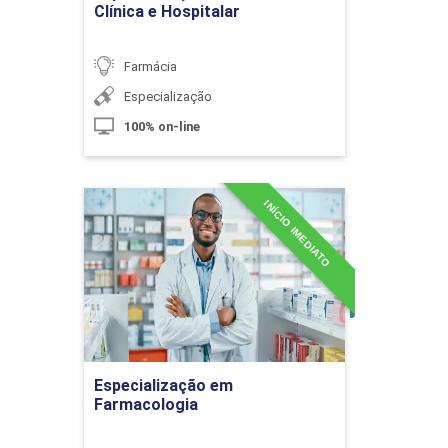
Clínica e Hospitalar
Área do Medicamento
Farmácia
10h
Especialização
100% on-line
INÍCIO IMEDIATO
Especialização em
Política Nacional de Medicamentos
Farmacologia
Detalhes do curso
10h
Ir para Inscrição
Especialização em
Farmacologia
Estratégias de Promoção do Uso