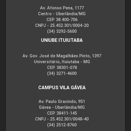
Av. Afonso Pena, 1177
Centro - Uberlândia/MG
Boas Práticas de Dispensação em
CEP. 38.400-706
Farmácias e Drogarias
CNPJ - 25.452.301/0004-20
(34) 3292-5600
UNIUBE ITUIUTABA
10h
Av. Gov. José de Magalhães Pinto, 1397
Universitário, Ituiutaba - MG
CEP. 38301-078
(34) 3271-4600
Reações Adversas aos
CAMPUS VILA GÁVEA
Medicamentos: Conceito,
Classificação e Interações
Av. Paulo Gracindo, 951
Medicamentosas
Gávea - Uberlândia/MG
CEP. 38411-145
CNPJ - 25.452.301/0048-40
(34) 2512-8760
10h