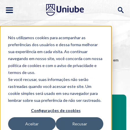
Nós utilizamos cookies para acompanhar as
preferências dos usuários e dessa forma melhorar
sua experiência em cada visita. Ao continuar
navegando em nosso site, você concorda com nossa
Home
>
Cursos
>
EAD
>
Pós-graduação
>
Especialização em
Prescrição Farmacêutica
política de cookies
e com o aviso de
privacidade e
termos de uso
.
Especialização em Prescrição
Se você recusar, suas informações não serão
Farmacêutica
rastreadas quando você acessar este site. Um
cookie simples será usado em seu navegador para
BENEFÍCIOS
lembrar sobre sua preferência de não ser rastreado.
Investimento
Configurações de cookies
Benefícios pós-graduação
Aceitar
Recusar