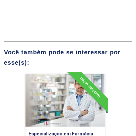
Ciclo da Assistência Farmacêutica:
Seleção, Programação, Aquisição,
Armazenamento, Distribuição,
Dispensação
Você também pode se interessar por
esse(s):
10h
INÍCIO IMEDIATO
Especialização em
Farmácia Clínica e
Hospitalar
Estratégias para a Prática do Uso
60h
Racional de Medicamento
Detalhes do curso
Ir para Inscrição
Especialização em Farmácia
Conceitos e Terminologia Aplicada a