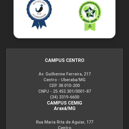
Farmacocinética: Excreção
10h
CAMPUS CENTRO
Farmacodinâmica: Mecanismo de
Ação e Interação Fármaco-Receptor
Av. Guilherme Ferreira, 217
Centro - Uberaba/MG
CEP. 38.010-200
CNPJ - 25.452.301/0001-87
10h
(34) 3319-6600
CAMPUS CEMIG
Araxá/MG
Rua Maria Rita de Aguiar, 177
Prescrição Farmacêutica
60h
Centro