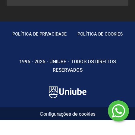
POLÍTICA DE PRIVACIDADE
POLÍTICA DE COOKIES
Problemas Relacionados a
Medicamentos (PRM)
1996 - 2026 - UNIUBE - TODOS OS DIREITOS
10h
RESERVADOS
Resultados Negativos Associados à
Medicação (RNM)
Configurações de cookies
10h