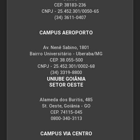
CEP. 38183-236
CNPJ - 25.452.301/0050-65
(34) 3611-0407
Serviços Farmacêuticos
CAMPUS AEROPORTO
Av. Nenê Sabino, 1801
10h
Bairro Universitário - Uberaba/MG
CEP. 38.055-500
CNPJ - 25.452.301/0002-68
(34) 3319-8800
UNIUBE GOIÂNIA
SETOR OESTE
Prescrição Farmacêutica
Alameda dos Buritis, 485
St. Oeste, Goiânia - GO
CEP. 74115-045
10h
0800-340-3113
CAMPUS VIA CENTRO