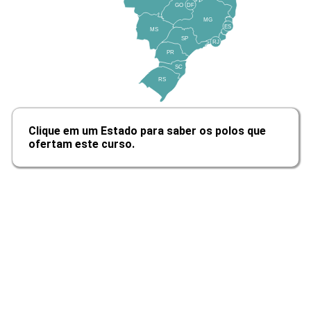
GO
DF
MG
ES
MS
SP
RJ
PR
SC
RS
Clique em um Estado para saber os polos que
ofertam este curso.