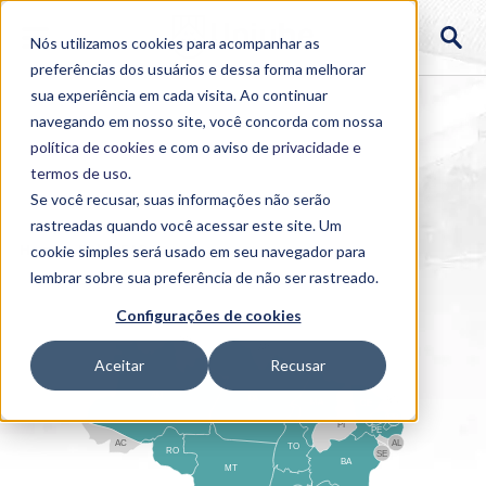
Nós utilizamos cookies para acompanhar as
preferências dos usuários e dessa forma melhorar
sua experiência em cada visita. Ao continuar
navegando em nosso site, você concorda com nossa
política de cookies
e com o aviso de
privacidade e
termos de uso
.
Se você recusar, suas informações não serão
rastreadas quando você acessar este site. Um
Home
cookie simples será usado em seu navegador para
>
Polos EAD
lembrar sobre sua preferência de não ser rastreado.
Configurações de cookies
RR
AP
Aceitar
Recusar
AM
PA
RN
MA
CE
PB
PI
PE
AL
AC
TO
RO
SE
BA
MT