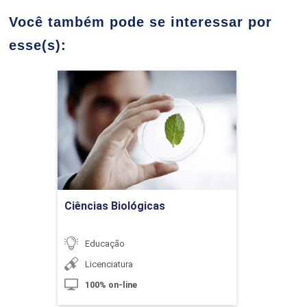
10h
Você também pode se interessar por
esse(s):
Planejamento e Gestão Orçamentária
60h
Ciências Biológicas
Detalhes do curso
Solicitação de Recursos para
Ir para Inscrição
Aprovação
Ciências Biológicas
10h
Educação
Licenciatura
100% on-line