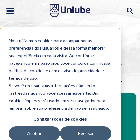
Nós utilizamos cookies para acompanhar as
preferências dos usuários e dessa forma melhorar
sua experiência em cada visita. Ao continuar
navegando em nosso site, você concorda com nossa
Home
>
Cursos
>
EAD
>
Pós-graduação
>
MBA em Gestão
Financeira Escolar
política de cookies
e com o aviso de
privacidade e
termos de uso
.
MBA em Gestão Financeira Escolar
Se você recusar, suas informações não serão
rastreadas quando você acessar este site. Um
BENEFÍCIOS
cookie simples será usado em seu navegador para
Investimento
lembrar sobre sua preferência de não ser rastreado.
Benefícios pós-graduação
Configurações de cookies
Aceitar
Recusar
Boleto bancário / PIX
Cartão de crédito