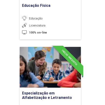
Educação Física
Retenção de Talentos
Educação
Licenciatura
10h
100% on-line
INÍCIO IMEDIATO
Especialização em
Alfabetização e
Letramento
Comunicação Assertiva e
Interpessoal
Detalhes do curso
10h
Ir para Inscrição
Especialização em
Alfabetização e Letramento