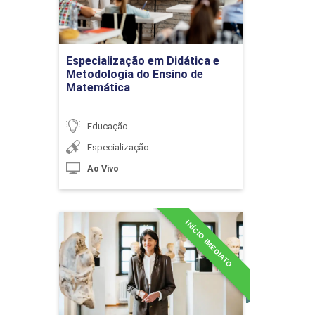
10h
Ir para Inscrição
Especialização em Didática e
Metodologia do Ensino de
Matemática
Identificação de Riscos e Viabilidade
Educação
Especialização
10h
Ao Vivo
INÍCIO IMEDIATO
Especialização em
Planejamento Financeiro e
Docência em Filosofia e
Orçamentário
Sociologia
Detalhes do curso
10h