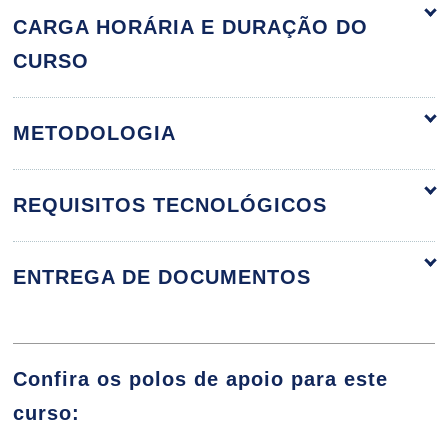
Planejamento Escolar
60h
CARGA HORÁRIA E DURAÇÃO DO
CURSO
Planejamento Escolar: Do Projeto
METODOLOGIA
Pedagógico ao Plano de Gestão
Escolar
REQUISITOS TECNOLÓGICOS
10h
ENTREGA DE DOCUMENTOS
Conselhos na Gestão da Educação:
Confira os polos de apoio para este
Origens e Bases Históricas
curso: