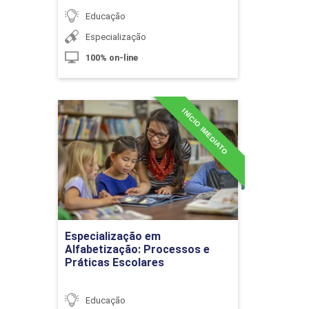
Educação
Planejamento Estratégico
Especialização
Organizacional e em Gestão de
100% on-line
Pessoas
INÍCIO IMEDIATO
Especialização em
10h
Alfabetização: Processos e
Práticas Escolares
Detalhes do curso
Coaching de Liderança
Ir para Inscrição
Especialização em
Alfabetização: Processos e
10h
Práticas Escolares
Educação