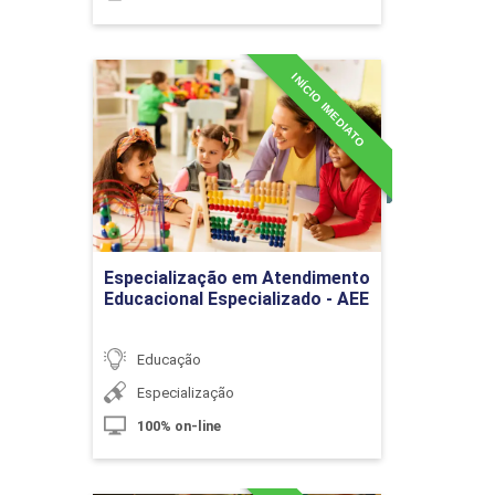
10h
INÍCIO IMEDIATO
Especialização em
Atendimento Educacional
Especializado - AEE
Ferramentas de Cálculo
Detalhes do curso
10h
Ir para Inscrição
Especialização em Atendimento
Educacional Especializado - AEE
Educação
Especialização
Índice Capital Ciculante Líquido
100% on-line
10h