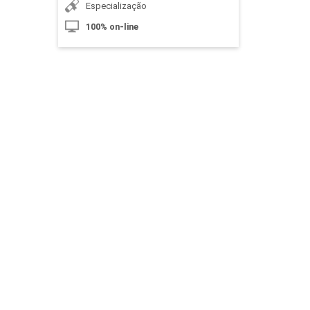
Especialização
100% on-line
10h
Juros Compostos
10h
Informações e Relatórios Financeiros