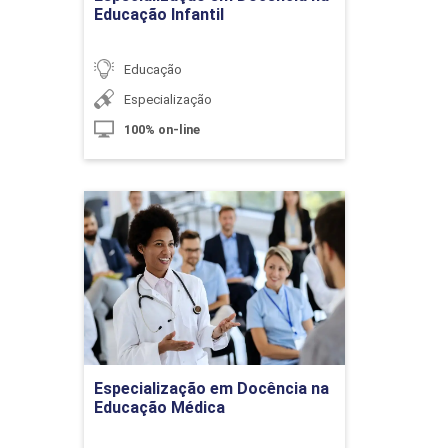
10h
Educação Infantil
Educação
Especialização
100% on-line
Tesouraria
Especialização em
10h
Docência na Educação
Médica
Detalhes do curso
Finanças Públicas e Gestão Financeira
60h
Ir para Inscrição
Especialização em Docência na
Educação Médica
Finanças Publicas em Múltiplos
Níveis de Governo