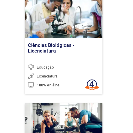
Classificação Orçamentária: Receita
e da Despesa
Detalhes do curso
10h
Ir para Inscrição
Ciências Biológicas -
Licenciatura
Educação
Orçamento
Licenciatura
100% on-line
10h
Educação Física
Detalhes do curso
Planejamento e Orçamento