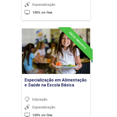
Especialização
100% on-line
Desempenho, Competências
Essenciais e Produtividade
INÍCIO IMEDIATO
Especialização em
Alimentação e Saúde na
10h
Escola Básica
Detalhes do curso
Tópicos Especiais em Finanças
60h
Empresariais
Ir para Inscrição
Especialização em Alimentação
e Saúde na Escola Básica
Educação
Introdução a Finanças
Especialização
100% on-line