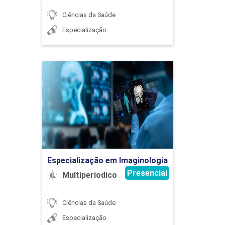
PRÁTICA DA MEDICINA INTEGRATIVA
Ciências da Saúde
Especialização
120
Especialização em
Imaginologia
Detalhes do curso
TRABALHO DE CONCLUSÃO DE CURSO
Ir para Inscrição
15
Especialização em Imaginologia
Presencial
Multiperiodico
Ciências da Saúde
Especialização