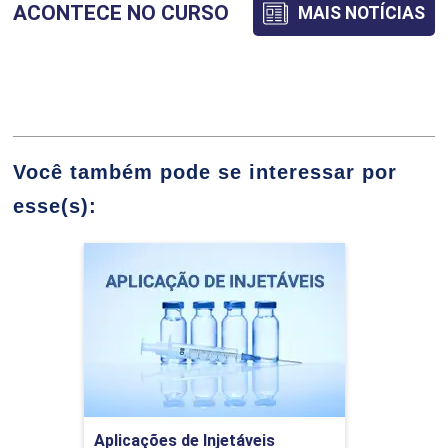
ACONTECE NO CURSO
MAIS NOTÍCIAS
ABORDAGEM DIAGNÓSTICA AVANÇADA
EM MEDICINA DE PRECISÃO
28
Você também pode se interessar por
esse(s):
BASES CIENTIFICAS DA MEDICINA
Aplicações de Injetáveis
INTEGRATIVA
Detalhes do curso
48
Ir para Inscrição
Aplicações de Injetáveis