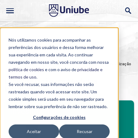
Nós utilizamos cookies para acompanhar as
preferências dos usuários e dessa forma melhorar
sua experiência em cada visita. Ao continuar
navegando em nosso site, você concorda com nossa
Home
>
Cursos
>
Presencial
>
Pós-graduação
>
Especialização
em Medicina Integrativa
política de cookies
e com o aviso de
privacidade e
termos de uso
.
Especialização em Medicina
Se você recusar, suas informações não serão
Integrativa
rastreadas quando você acessar este site. Um
cookie simples será usado em seu navegador para
BENEFÍCIOS
lembrar sobre sua preferência de não ser rastreado.
Investimento
Configurações de cookies
Benefícios pós-graduação
Aceitar
Recusar