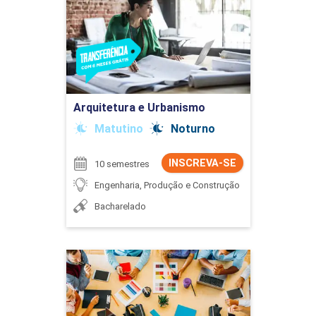
Detalhes do curso
Ir para Inscrição
Arquitetura e Urbanismo
Matutino
Noturno
INSCREVA-SE
10 semestres
Engenharia, Produção e Construção
Bacharelado
Artes Visuais
Detalhes do curso