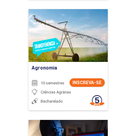
Agronomia
Detalhes do curso
Ir para Inscrição
Agronomia
INSCREVA-SE
10 semestres
Ciências Agrárias
Bacharelado
Análise de Mercado