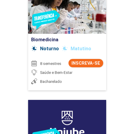
Detalhes do curso
Ir para Inscrição
Biomedicina
Noturno
Matutino
INSCREVA-SE
8 semestres
Saúde e Bem-Estar
Bacharelado
Biomedicina
Detalhes do curso