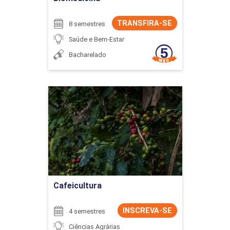
TRANSFIRA-SE
8 semestres
Saúde e Bem-Estar
Bacharelado
Cafeicultura
Detalhes do curso
Ir para Inscrição
Cafeicultura
INSCREVA-SE
4 semestres
Ciências Agrárias