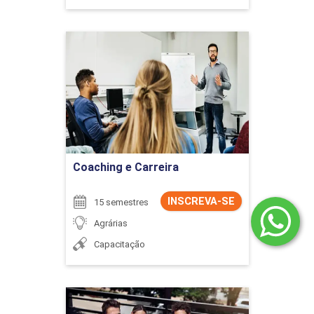
Coaching e Carreira
Detalhes do curso
Ir para Inscrição
Coaching e Carreira
INSCREVA-SE
15 semestres
Agrárias
Capacitação
Comércio Exterior