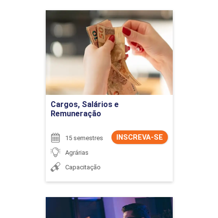
Cargos, Salários e
Remuneração
Detalhes do curso
Ir para Inscrição
Cargos, Salários e
Remuneração
INSCREVA-SE
15 semestres
Agrárias
Capacitação
Ciência da Computação