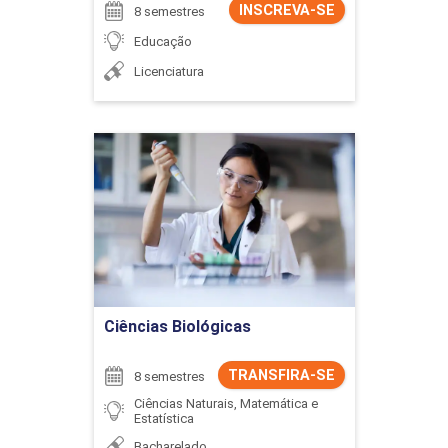
INSCREVA-SE
8 semestres
Educação
Licenciatura
Ciências Biológicas
Detalhes do curso
Ir para Inscrição
Ciências Biológicas
TRANSFIRA-SE
8 semestres
Ciências Naturais, Matemática e
Estatística
Bacharelado