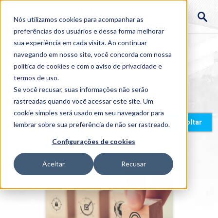
Nós utilizamos cookies para acompanhar as
preferências dos usuários e dessa forma melhorar
sua experiência em cada visita. Ao continuar
navegando em nosso site, você concorda com nossa
política de cookies
e com o aviso de
privacidade e
termos de uso
.
Se você recusar, suas informações não serão
rastreadas quando você acessar este site. Um
cookie simples será usado em seu navegador para
Home
>
Cursos
>
EAD
>
Graduação
Voltar
lembrar sobre sua preferência de não ser rastreado.
Configurações de cookies
Cursos EAD
Aceitar
Recusar
A LGPD e A Sociedade
Detalhes do curso