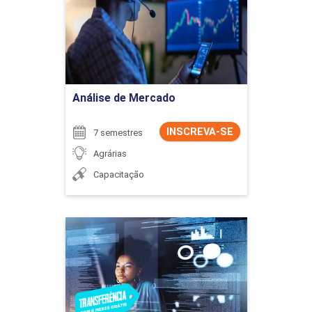
Detalhes do curso
Ir para Inscrição
Análise de Mercado
INSCREVA-SE
7 semestres
Agrárias
Capacitação
Análise e Desenvolvimento
de Sistemas
Detalhes do curso