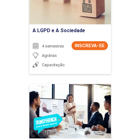
Ir para Inscrição
A LGPD e A Sociedade
INSCREVA-SE
4 semestres
Agrárias
Capacitação
Administração
Detalhes do curso
Ir para Inscrição