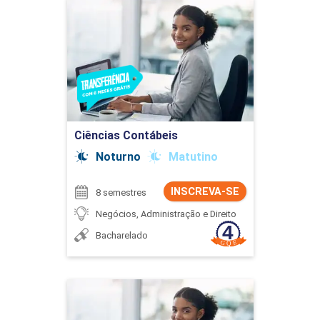
Ciências Contábeis
Detalhes do curso
Ir para Inscrição
Ciências Contábeis
Noturno
Matutino
INSCREVA-SE
8 semestres
Negócios, Administração e Direito
Bacharelado
Ciências Contábeis