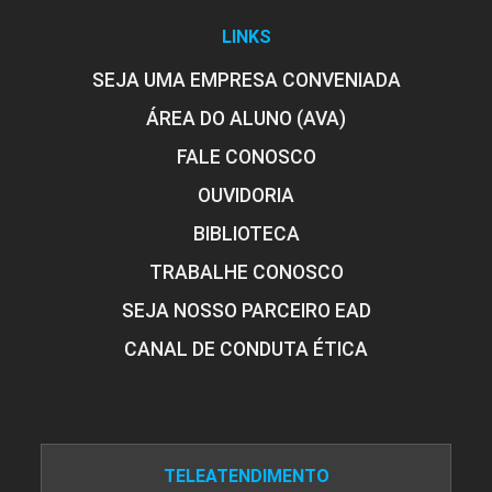
MARISA AUXILIADORA MAYRINK SANTOS
LINKS
FERREIRA
SEJA UMA EMPRESA CONVENIADA
CIDADANIA, HETEROGENEIDADE E
DIVERSIDADE
ÁREA DO ALUNO (AVA)
FALE CONOSCO
NELSON RANNIERI TIRONE
OUVIDORIA
126
BIBLIOTECA
TRABALHE CONOSCO
SEJA NOSSO PARCEIRO EAD
RICARDO BARATELLA
CIÊNCIAS FISIOLÓGICAS
CANAL DE CONDUTA ÉTICA
96
SILVIA DENISE DOS SANTOS BISINOTTO
TELEATENDIMENTO