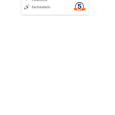
72
Bacharelado
JOAO EDSON BERNARDES
BIOLOGIA MOLECULAR
48
KATIA JACQUELINE MIGUEL SANTOS
BIOQUÍMICA
LEONARDO CAMPOS DE ASSIS
96