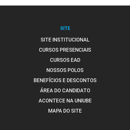
MARCELO RODRIGUES PINTO
SITE
BOTÂNICA
SITE INSTITUCIONAL
CURSOS PRESENCIAIS
MARCOS CESAR DE OLIVEIRA
96
CURSOS EAD
NOSSOS POLOS
BENEFÍCIOS E DESCONTOS
ÁREA DO CANDIDATO
MARIA THERESA CERAVOLO LAGUNA
BROMATOLOGIA
ABREU
ACONTECE NA UNIUBE
MAPA DO SITE
96