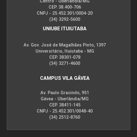
ENCONTRO ACADÊMICO/AVALIAÇÃO
Centro - Uberlândia/MG
CEP. 38.400-706
CNPJ - 25.452.301/0004-20
(34) 3292-5600
6
UNIUBE ITUIUTABA
Av. Gov. José de Magalhães Pinto, 1397
Universitário, Ituiutaba - MG
CEP. 38301-078
ENCONTRO ACADÊMICO/AVALIAÇÃO
(34) 3271-4600
CAMPUS VILA GÁVEA
6
Av. Paulo Gracindo, 951
Gávea - Uberlândia/MG
CEP. 38411-145
CNPJ - 25.452.301/0048-40
(34) 2512-8760
ENCONTRO ACADÊMICO/AVALIAÇÃO