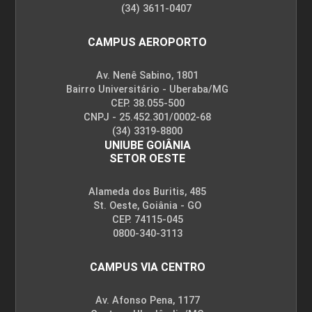
(34) 3611-0407
ENCONTRO ACADÊMICO/AVALIAÇÃO
CAMPUS AEROPORTO
6
Av. Nenê Sabino, 1801
Bairro Universitário - Uberaba/MG
CEP. 38.055-500
CNPJ - 25.452.301/0002-68
(34) 3319-8800
UNIUBE GOIÂNIA
SETOR OESTE
ENCONTRO ACADÊMICO/AVALIAÇÃO
Alameda dos Buritis, 485
St. Oeste, Goiânia - GO
CEP. 74115-045
6
0800-340-3113
CAMPUS VIA CENTRO
Av. Afonso Pena, 1177