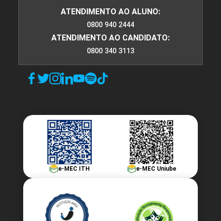
ATENDIMENTO AO ALUNO:
0800 940 2444
COMPONENTE OPTATIVO
ATENDIMENTO AO CANDIDATO:
SIMONE ROCHA PEREIRA
0800 340 3113
72
TANIA MARA SARRAFF SOUZA
ECOLOGIA GERAL E EDUCAÇÃO
AMBIENTAL
e-MEC ITH
e-MEC Uniube
TIAGO ZANQUETA DE SOUZA
96