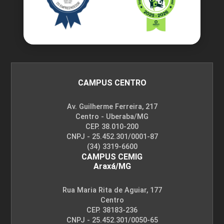
VANESSA DAS DORES DUARTE TERUEL
EDUCAÇÃO FINANCEIRA
126
CAMPUS CENTRO
WILTON REZENDE DE FREITAS
Av. Guilherme Ferreira, 217
Centro - Uberaba/MG
CEP. 38.010-200
ENCONTRO ACADÊMICO/AVALIAÇÃO
CNPJ - 25.452.301/0001-87
(34) 3319-6600
CAMPUS CEMIG
Araxá/MG
6
Rua Maria Rita de Aguiar, 177
Centro
CEP. 38183-236
CNPJ - 25.452.301/0050-65