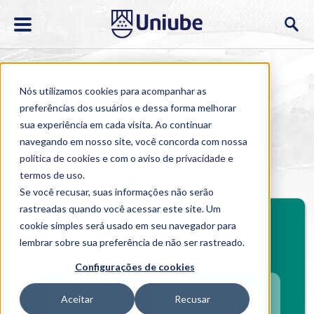
Nós utilizamos cookies para acompanhar as
preferências dos usuários e dessa forma melhorar
sua experiência em cada visita. Ao continuar
navegando em nosso site, você concorda com nossa
Home
>
Cursos
>
EAD
>
Graduação
>
Ciências Biológicas
política de cookies
e com o aviso de
privacidade e
Ciências Biológicas
termos de uso
.
Se você recusar, suas informações não serão
rastreadas quando você acessar este site. Um
cookie simples será usado em seu navegador para
Investimento mensal
lembrar sobre sua preferência de não ser rastreado.
Selecione o polo
Configurações de cookies
Aceitar
Recusar