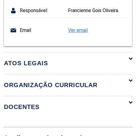
Responsável:
Francienne Gois Oliveira
Email:
Ver email
ATOS LEGAIS
ORGANIZAÇÃO CURRICULAR
ORGANIZAÇÃO CURRICULAR
DOCENTES
A UNIDADE DA VIDA E O