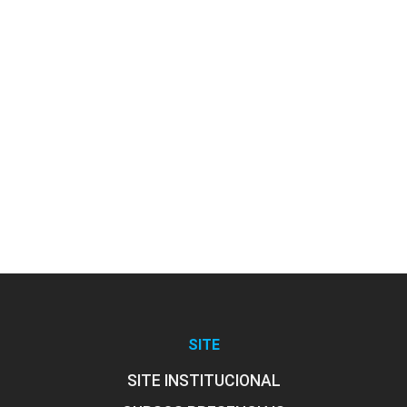
WELINGTON MRAD JOAQUIM
CRIATIVIDADE E INOVAÇÃO EM
GASTRONOMIA
WILTON REZENDE DE FREITAS
72
ENADE (OBRIGATÓRIO)
SITE
0
SITE INSTITUCIONAL