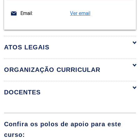
Email:
Ver email
ATOS LEGAIS
ORGANIZAÇÃO CURRICULAR
ORGANIZAÇÃO CURRICULAR
DOCENTES
ALIMENTAÇÃO E CULTURA
Confira os polos de apoio para este
CAIRO CESAR DE OLIVEIRA
curso: