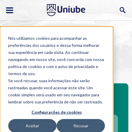
Nós utilizamos cookies para acompanhar as
preferências dos usuários e dessa forma melhorar
sua experiência em cada visita. Ao continuar
navegando em nosso site, você concorda com nossa
Home
>
Cursos
>
EAD
>
Graduação
>
Gastronomia
política de cookies
e com o aviso de
privacidade e
Gastronomia
termos de uso
.
Se você recusar, suas informações não serão
rastreadas quando você acessar este site. Um
cookie simples será usado em seu navegador para
Investimento mensal
lembrar sobre sua preferência de não ser rastreado.
Selecione o polo
Configurações de cookies
Aceitar
Recusar