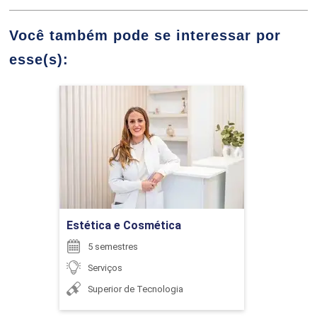
Você também pode se interessar por
esse(s):
CONFEITARIA
SAVIO GONCALVES DOS SANTOS
Estética e Cosmética
Detalhes do curso
96
SILVIA DENISE DOS SANTOS BISINOTTO
Ir para Inscrição
Estética e Cosmética
COZINHA BRASILEIRA
5 semestres
SIMONE ROCHA PEREIRA
Serviços
96
Superior de Tecnologia