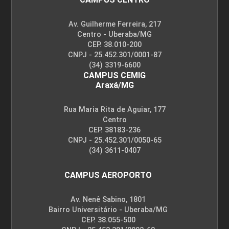
Av. Guilherme Ferreira, 217
Centro - Uberaba/MG
6
CEP. 38.010-200
CNPJ - 25.452.301/0001-87
(34) 3319-6600
CAMPUS CEMIG
Araxá/MG
ENCONTRO ACADÊMICO/AVALIAÇÃO
Rua Maria Rita de Aguiar, 177
Centro
CEP. 38183-236
CNPJ - 25.452.301/0050-65
6
(34) 3611-0407
CAMPUS AEROPORTO
Av. Nenê Sabino, 1801
ENOGASTRONOMIA E BEBIDAS
Bairro Universitário - Uberaba/MG
CEP. 38.055-500