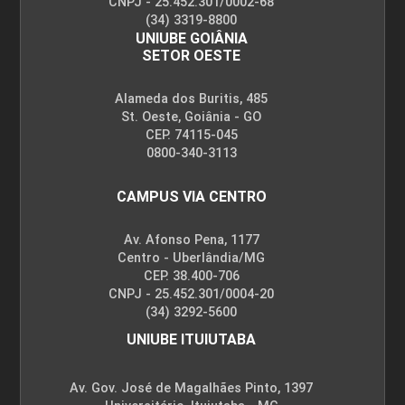
CNPJ - 25.452.301/0002-68
(34) 3319-8800
UNIUBE GOIÂNIA
72
SETOR OESTE
Alameda dos Buritis, 485
St. Oeste, Goiânia - GO
CEP. 74115-045
0800-340-3113
ESTRUTURA E TÉCNICAS DA COZINHA
PROFISSIONAL
CAMPUS VIA CENTRO
Av. Afonso Pena, 1177
72
Centro - Uberlândia/MG
CEP. 38.400-706
CNPJ - 25.452.301/0004-20
(34) 3292-5600
UNIUBE ITUIUTABA
FELICIDADE E BEM-ESTAR
Av. Gov. José de Magalhães Pinto, 1397