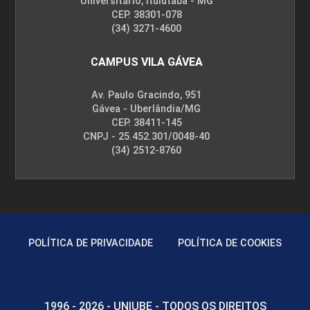
Universitário, Ituiutaba - MG
CEP. 38301-078
126
(34) 3271-4600
CAMPUS VILA GÁVEA
Av. Paulo Gracindo, 951
Gávea - Uberlândia/MG
GARDE MANGER
CEP. 38411-145
CNPJ - 25.452.301/0048-40
(34) 2512-8760
72
POLÍTICA DE PRIVACIDADE
POLÍTICA DE COOKIES
GASTRONOMIA SAUDÁVEL E
SUSTENTÁVEL
1996 - 2026 - UNIUBE - TODOS OS DIREITOS