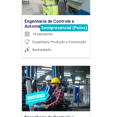
30
Ir para Inscrição
Engenharia de Controle e
Automação
Semipresencial (Polos)
10 semestres
ENGENHARIA ECONÔMICA
Engenharia, Produção e Construção
Bacharelado
75
Engenharia de Controle e
Automação
Detalhes do curso
ESTÁGIO SUPERVISIONADO I
Ir para Inscrição
120