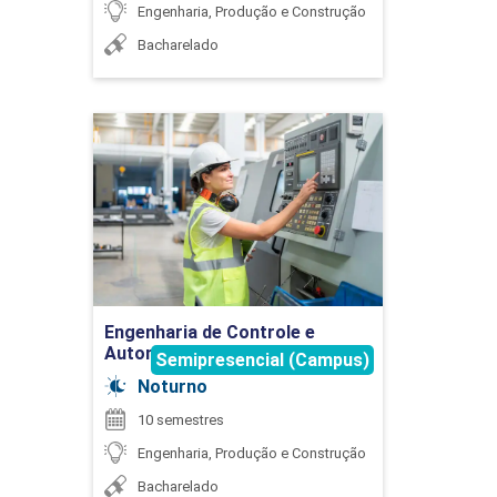
Engenharia, Produção e Construção
Bacharelado
EXTENSÃO
Engenharia de Controle e
Automação
75
Detalhes do curso
Ir para Inscrição
EXTENSÃO
Engenharia de Controle e
Automação
Semipresencial (Campus)
Noturno
75
10 semestres
Engenharia, Produção e Construção
Bacharelado