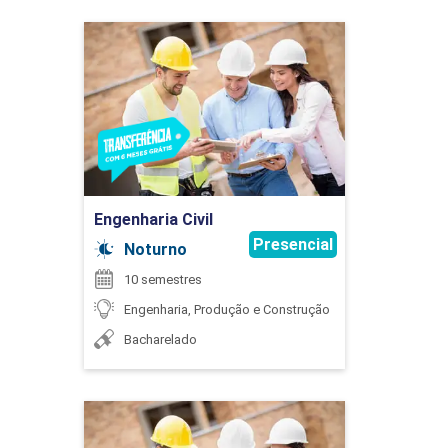
75
Engenharia Civil
Detalhes do curso
WILTON REZENDE DE FREITAS
ENGENHARIA DA QUALIDADE
Ir para Inscrição
Engenharia Civil
45
Presencial
Noturno
10 semestres
Engenharia, Produção e Construção
Bacharelado
ENGENHARIA DA SUSTENTABILIDADE
Engenharia Civil