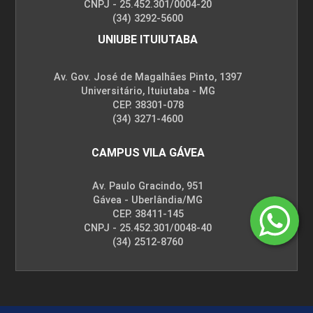
CNPJ - 25.452.301/0004-20
(34) 3292-5600
UNIUBE ITUIUTABA
Av. Gov. José de Magalhães Pinto, 1397
GESTÃO ESTRATÉGICA
Universitário, Ituiutaba - MG
CEP. 38301-078
(34) 3271-4600
90
CAMPUS VILA GÁVEA
Av. Paulo Gracindo, 951
Gávea - Uberlândia/MG
CEP. 38411-145
GESTÃO LOGÍSTICA
CNPJ - 25.452.301/0048-40
(34) 2512-8760
45