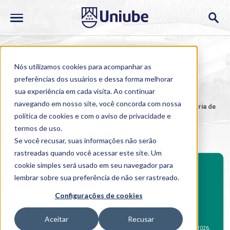
Nós utilizamos cookies para acompanhar as
preferências dos usuários e dessa forma melhorar
sua experiência em cada visita. Ao continuar
navegando em nosso site, você concorda com nossa
Home
>
Cursos
>
Semipresencial
>
Graduação
>
Engenharia de
Produção
política de cookies
e com o aviso de
privacidade e
termos de uso
.
Engenharia de Produção
Se você recusar, suas informações não serão
rastreadas quando você acessar este site. Um
BENEFÍCIOS
cookie simples será usado em seu navegador para
Investimento mensal
lembrar sobre sua preferência de não ser rastreado.
Benefícios Graduação
Configurações de cookies
De R$1.020,06
Por R$379,00*.
Aceitar
Recusar
Desconto Alunos Semipresencial Campus
*
para o 2º semestre de 2026.