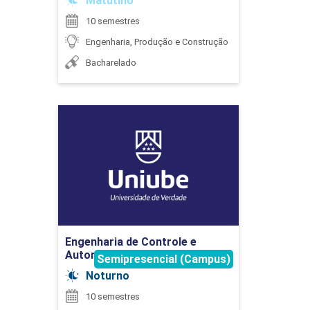
Matutino
10 semestres
Engenharia, Produção e Construção
ESTUDOS INTEGRADOS EM ENGENHARIA
Bacharelado
DE PRODUÇÃO
Engenharia de Controle e
45
Automação
Detalhes do curso
EXPRESSÃO GRÁFICA
Ir para Inscrição
Engenharia de Controle e
Automação
Semipresencial (Campus)
90
Noturno
10 semestres