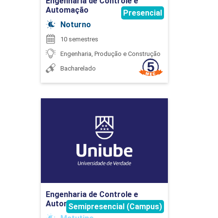
Engenharia de Controle e
Automação
Presencial
Noturno
10 semestres
ESTÁGIO SUPERVISIONADO II
Engenharia, Produção e Construção
Bacharelado
120
Engenharia de Controle e
Automação
Detalhes do curso
ESTATÍSTICA APLICADA
Ir para Inscrição
Engenharia de Controle e
45
Automação
Semipresencial (Campus)