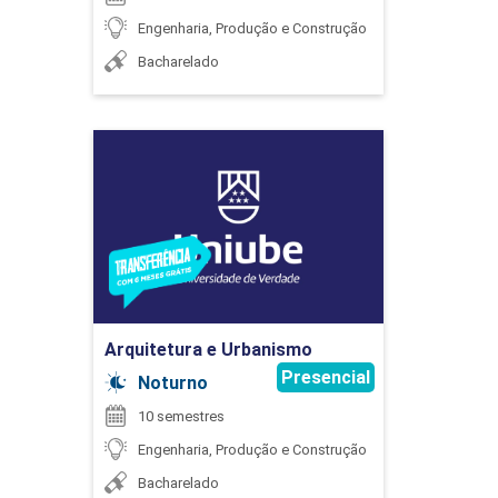
ATIVIDADES COMPLEMENTARES
Engenharia, Produção e Construção
ÉLIDA PATRÍCIA DE SOUZA
Bacharelado
75
Arquitetura e Urbanismo
Detalhes do curso
FABRÍCIO PELIZER DE ALMEIDA
AUDITORIA DA QUALIDADE
Ir para Inscrição
FLORISVALDO CARDOZO BOMFIM JUNIOR
Arquitetura e Urbanismo
45
Presencial
Noturno
10 semestres
Engenharia, Produção e Construção
Bacharelado
FRANCIS SILVA DE ALMEIDA
CÁLCULO APLICADO