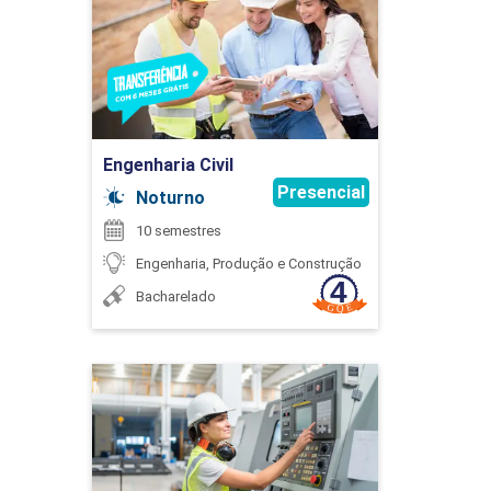
45
Detalhes do curso
Ir para Inscrição
ENGENHARIA DE MÉTODOS E
PRODUTIVIDADE
Engenharia Civil
Presencial
Noturno
10 semestres
75
Engenharia, Produção e Construção
Bacharelado
Engenharia de Controle e
ENGENHARIA DE PROMPTS APLICADA À
Automação
INTELIGÊNCIA ARTIFICIAL
Detalhes do curso