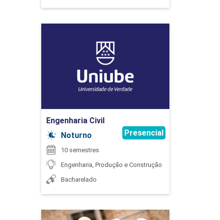
Engenharia Civil
75
Detalhes do curso
GUILHERME HENRIQUE ALVES
Ir para Inscrição
CÁLCULO DIFERENCIAL
Engenharia Civil
HENRIQUE CAMPOS FREITAS
Presencial
Noturno
75
10 semestres
Engenharia, Produção e Construção
Bacharelado
JOAO CRISOSTOMO DOS SANTOS NETO
CÁLCULO INTEGRAL