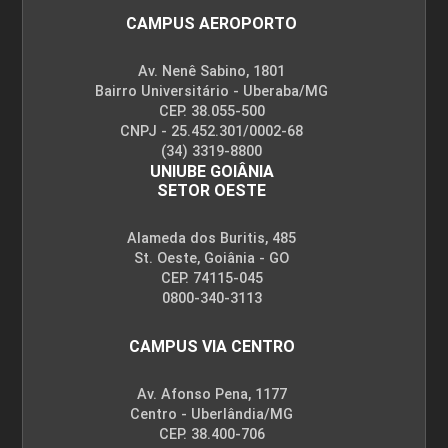
45
CAMPUS AEROPORTO
Av. Nenê Sabino, 1801
Bairro Universitário - Uberaba/MG
CEP. 38.055-500
CNPJ - 25.452.301/0002-68
GESTÃO DE PROCESSOS E OPERAÇÕES
(34) 3319-8800
UNIUBE GOIÂNIA
SETOR OESTE
45
Alameda dos Buritis, 485
St. Oeste, Goiânia - GO
CEP. 74115-045
0800-340-3113
CAMPUS VIA CENTRO
GESTÃO DE PROJETOS
Av. Afonso Pena, 1177
Centro - Uberlândia/MG
45
CEP. 38.400-706