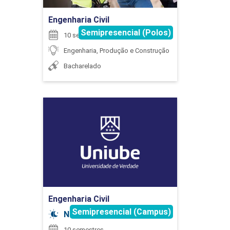
30
Engenharia Civil
Semipresencial (Polos)
10 semestres
Engenharia, Produção e Construção
PAULO LIMIRIO DA SILVA
Bacharelado
CONTABILIDADE GERENCIAL E ANÁLISES
DE CUSTOS
Engenharia Civil
RICARDO BARATELLA
Detalhes do curso
105
Ir para Inscrição
SANDRO FERREIRA FERNANDES
CONTROLE E CONFIABILIDADE DO
Engenharia Civil
PROCESSO
Semipresencial (Campus)
Noturno
10 semestres