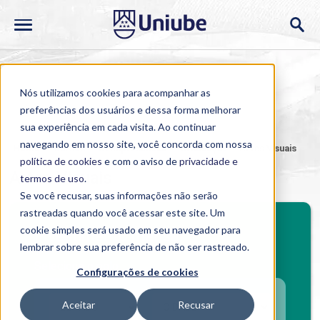
Nós utilizamos cookies para acompanhar as
preferências dos usuários e dessa forma melhorar
sua experiência em cada visita. Ao continuar
navegando em nosso site, você concorda com nossa
Home
>
Cursos
>
Semipresencial
>
Graduação
>
Artes Visuais
política de cookies
e com o aviso de
privacidade e
Artes Visuais
termos de uso
.
Se você recusar, suas informações não serão
rastreadas quando você acessar este site. Um
cookie simples será usado em seu navegador para
Investimento mensal
lembrar sobre sua preferência de não ser rastreado.
Selecione o polo
Configurações de cookies
Aceitar
Recusar