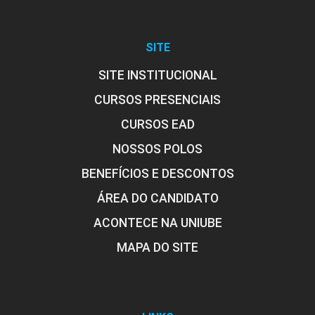
MARISA AUXILIADORA MAYRINK SANTOS
FERREIRA
96
SITE
SITE INSTITUCIONAL
CURSOS PRESENCIAIS
MONICA APARECIDA DE OLIVEIRA CRUZ
CURSOS EAD
EDUCAÇÃO INCLUSIVA
NOSSOS POLOS
BENEFÍCIOS E DESCONTOS
96
ÁREA DO CANDIDATO
NEIRE MARCIA DA CUNHA
ACONTECE NA UNIUBE
MAPA DO SITE
ELEMENTOS DA LINGUAGEM EM ARTES
VISUAIS
SILVIA DENISE DOS SANTOS BISINOTTO