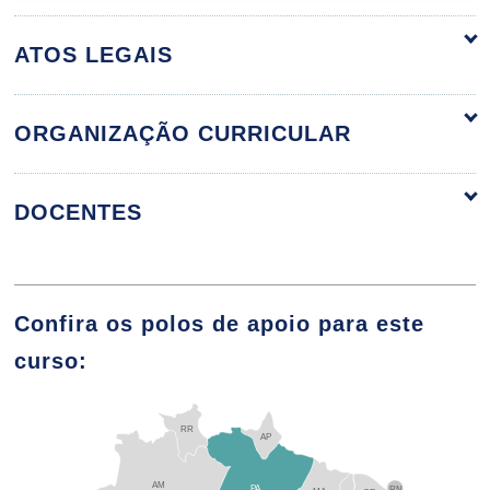
ATOS LEGAIS
ORGANIZAÇÃO CURRICULAR
ORGANIZAÇÃO CURRICULAR
DOCENTES
ARTE BRASILEIRA
Confira os polos de apoio para este
ALUIZIO FERREIRA ELIAS
curso:
72
RR
AP
ANA MARIA SILVA
AM
PA
RN