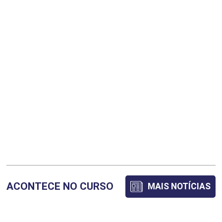
ATIVIDADES COMPLEMENTARES
ELENICE ISRAEL DA SILVA
48
ÉLIDA PATRÍCIA DE SOUZA
CIDADANIA, HETEROGENEIDADE E
DIVERSIDADE
FATIMA GARCIA CHAVES
72
ACONTECE NO CURSO
MAIS NOTÍCIAS