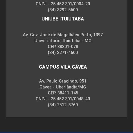
CNPJ - 25.452.301/0004-20
(34) 3292-5600
ENCONTRO ACADÊMICO/AVALIAÇÃO
UNIUBE ITUIUTABA
Av. Gov. José de Magalhães Pinto, 1397
6
Universitário, Ituiutaba - MG
CEP. 38301-078
(34) 3271-4600
CAMPUS VILA GÁVEA
ENCONTRO ACADÊMICO/AVALIAÇÃO
Av. Paulo Gracindo, 951
Gávea - Uberlândia/MG
CEP. 38411-145
CNPJ - 25.452.301/0048-40
6
(34) 2512-8760