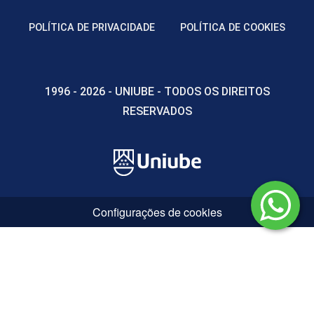
ENCONTRO ACADÊMICO/AVALIAÇÃO
POLÍTICA DE PRIVACIDADE
POLÍTICA DE COOKIES
6
1996 - 2026 - UNIUBE - TODOS OS DIREITOS
RESERVADOS
ENCONTRO ACADÊMICO/AVALIAÇÃO
Configurações de cookies
6
ENCONTRO ACADÊMICO/AVALIAÇÃO