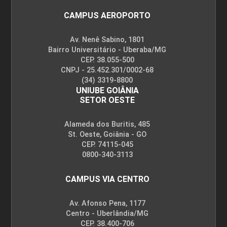
CAMPUS AEROPORTO
Av. Nenê Sabino, 1801
ENCONTRO ACADÊMICO/AVALIAÇÃO
Bairro Universitário - Uberaba/MG
CEP. 38.055-500
CNPJ - 25.452.301/0002-68
(34) 3319-8800
6
UNIUBE GOIÂNIA
SETOR OESTE
Alameda dos Buritis, 485
St. Oeste, Goiânia - GO
CEP. 74115-045
ENCONTRO ACADÊMICO/AVALIAÇÃO
0800-340-3113
CAMPUS VIA CENTRO
6
Av. Afonso Pena, 1177
Centro - Uberlândia/MG
CEP. 38.400-706