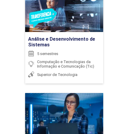
Detalhes do curso
CÁLCULO APLICADO
LAZARO NOGUEIRA PENA NETO
Ir para Inscrição
48
Análise e Desenvolvimento de
Sistemas
5 semestres
LEANDRA MENDES DO VALE
Computação e Tecnologias da
Informação e Comunicação (Tic)
CÁLCULO DIFERENCIAL
Superior de Tecnologia
96
LEANDRO AURELIANO DA SILVA
Análise e Desenvolvimento
de Sistemas
Detalhes do curso
CÁLCULO INTEGRAL
LEONARDO CAMPOS DE ASSIS