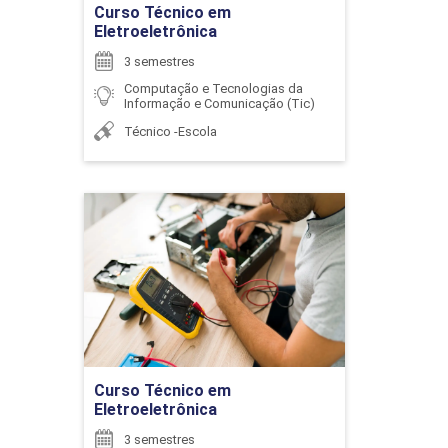
Curso Técnico em
Eletroeletrônica
3 semestres
Computação e Tecnologias da
ENCONTRO ACADÊMICO/AVALIAÇÃO
Informação e Comunicação (Tic)
Técnico -Escola
6
Curso Técnico em
Eletroeletrônica
Detalhes do curso
ENCONTRO ACADÊMICO/AVALIAÇÃO
Ir para Inscrição
6
Curso Técnico em
Eletroeletrônica
3 semestres