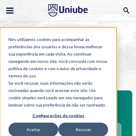
Nós utilizamos cookies para acompanhar as
preferências dos usuários e dessa forma melhorar
sua experiência em cada visita. Ao continuar
navegando em nosso site, você concorda com nossa
Home
>
Cursos
>
EAD
>
Graduação
>
Engenharia de
Computação
política de cookies
e com o aviso de
privacidade e
termos de uso
.
Engenharia de Computação
Se você recusar, suas informações não serão
rastreadas quando você acessar este site. Um
cookie simples será usado em seu navegador para
Investimento mensal
lembrar sobre sua preferência de não ser rastreado.
Configurações de cookies
Selecione o polo
Aceitar
Recusar