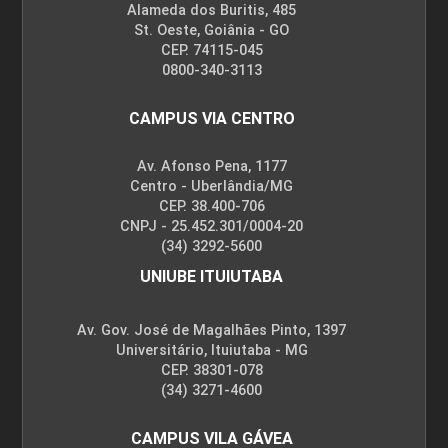
Alameda dos Buritis, 485
ESTÁGIO CURRICULAR SUPERVISIONADO
St. Oeste, Goiânia - GO
CEP. 74115-045
0800-340-3113
240
CAMPUS VIA CENTRO
Av. Afonso Pena, 1177
Centro - Uberlândia/MG
CEP. 38.400-706
CNPJ - 25.452.301/0004-20
ESTATÍSTICA APLICADA
(34) 3292-5600
UNIUBE ITUIUTABA
96
Av. Gov. José de Magalhães Pinto, 1397
Universitário, Ituiutaba - MG
CEP. 38301-078
(34) 3271-4600
CAMPUS VILA GÁVEA
ESTRUTURAS DE DADOS I