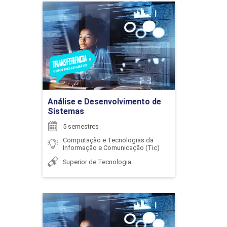
Análise e Desenvolvimento
de Sistemas
BANCO DE DADOS
Detalhes do curso
HENRIQUE CAMPOS FREITAS
96
Ir para Inscrição
Análise e Desenvolvimento de
Sistemas
JOABE FUZARO
5 semestres
BANCO DE DADOS II
Computação e Tecnologias da
Informação e Comunicação (Tic)
Superior de Tecnologia
72
JOSE ROBERTO DELALIBERA FINZER
Análise e Desenvolvimento
de Sistemas