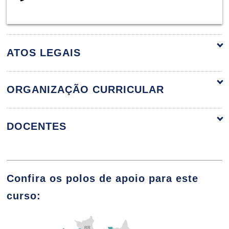
ATOS LEGAIS
ORGANIZAÇÃO CURRICULAR
ORGANIZAÇÃO CURRICULAR
DOCENTES
ÁLGEBRA LINEAR E GEOMETRIA
Confira os polos de apoio para este
ANALÍTICA
ADRIANO DAWISON DE LIMA
curso:
96
RR