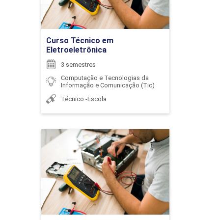
WILTON REZENDE DE FREITAS
Ir para Inscrição
Curso Técnico em
Eletroeletrônica
ELETRÔNICA ANALÓGICA I
3 semestres
Computação e Tecnologias da
Informação e Comunicação (Tic)
Técnico -Escola
96
Curso Técnico em
Eletroeletrônica
ELETRÔNICA ANALÓGICA II
Detalhes do curso
72
Ir para Inscrição