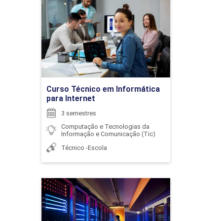
ENCONTRO ACADÊMICO/AVALIAÇÃO
Curso Técnico em
Informática para Internet
Detalhes do curso
6
Ir para Inscrição
Curso Técnico em Informática
para Internet
ENCONTRO ACADÊMICO/AVALIAÇÃO
3 semestres
Computação e Tecnologias da
Informação e Comunicação (Tic)
6
Técnico -Escola
Engenharia de Computação
ENCONTRO ACADÊMICO/AVALIAÇÃO
Detalhes do curso