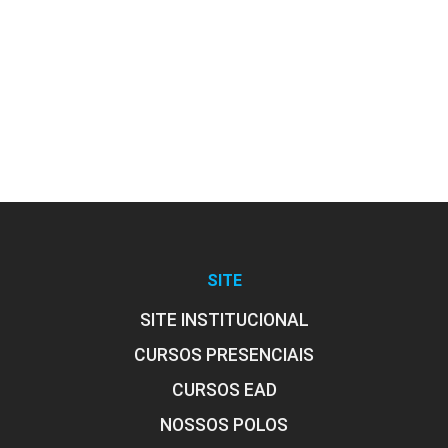
6
ENCONTRO ACADÊMICO/AVALIAÇÃO
6
SITE
SITE INSTITUCIONAL
CURSOS PRESENCIAIS
ENCONTRO ACADÊMICO/AVALIAÇÃO
CURSOS EAD
NOSSOS POLOS
6