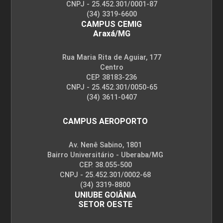
CNPJ - 25.452.301/0001-87
(34) 3319-6600
ENCONTRO ACADÊMICO/AVALIAÇÃO
CAMPUS CEMIG
Araxá/MG
6
Rua Maria Rita de Aguiar, 177
Centro
CEP. 38183-236
CNPJ - 25.452.301/0050-65
(34) 3611-0407
ENGENHARIA DE SOFTWARE COM
CAMPUS AEROPORTO
METODOLOGIAS ÁGEIS
Av. Nenê Sabino, 1801
Bairro Universitário - Uberaba/MG
CEP. 38.055-500
72
CNPJ - 25.452.301/0002-68
(34) 3319-8800
UNIUBE GOIÂNIA
SETOR OESTE