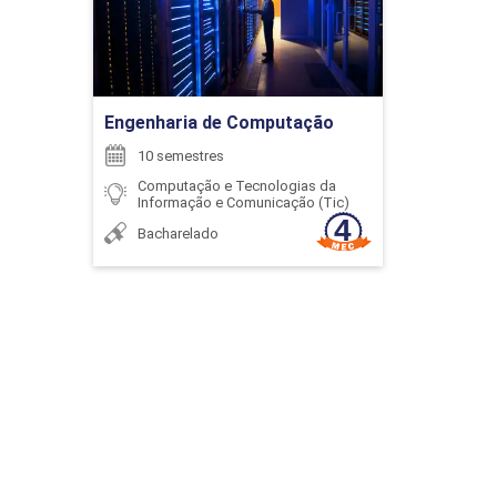
6
Ir para Inscrição
Engenharia de Computação
10 semestres
Computação e Tecnologias da
ENCONTRO ACADÊMICO/AVALIAÇÃO
Informação e Comunicação (Tic)
Bacharelado
6
ENCONTRO ACADÊMICO/AVALIAÇÃO