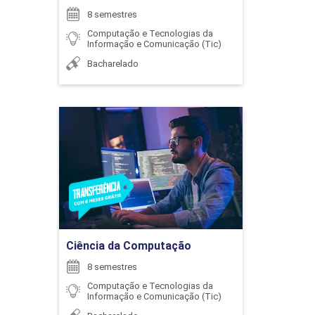
8 semestres
Computação e Tecnologias da
72
Informação e Comunicação (Tic)
MARIO CESAR PINTAUDI PEIXOTO
Bacharelado
Ciência da Computação
COMPUTAÇÃO GRÁFICA
MARISA AUXILIADORA MAYRINK SANTOS
FERREIRA
Detalhes do curso
48
Ir para Inscrição
PAULO LIMIRIO DA SILVA
Ciência da Computação
8 semestres
CONTROLADORES PROGRAMÁVEIS
Computação e Tecnologias da
Informação e Comunicação (Tic)