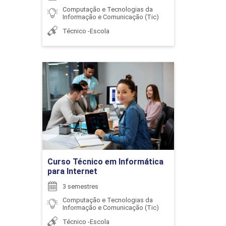
Computação e Tecnologias da
Informação e Comunicação (Tic)
Técnico -Escola
ENCONTRO ACADÊMICO/AVALIAÇÃO
6
Curso Técnico em
Informática para Internet
Detalhes do curso
ENCONTRO ACADÊMICO/AVALIAÇÃO
Ir para Inscrição
Curso Técnico em Informática
para Internet
6
3 semestres
Computação e Tecnologias da
Informação e Comunicação (Tic)
Técnico -Escola