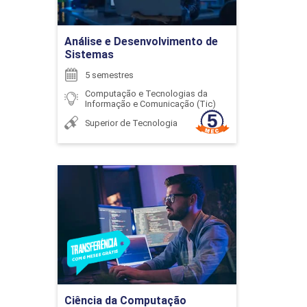
Ir para Inscrição
Análise e Desenvolvimento de
96
Sistemas
5 semestres
LORENA MALTA BISINOTTO
Computação e Tecnologias da
Informação e Comunicação (Tic)
Superior de Tecnologia
CIDADANIA, HETEROGENEIDADE E
DIVERSIDADE
LUIZ FERNANDO RIBEIRO DE PAIVA
Ciência da Computação
126
Detalhes do curso
Ir para Inscrição
MARCELO COSTA DIAS
CIRCUITOS ELÉTRICOS I
Ciência da Computação