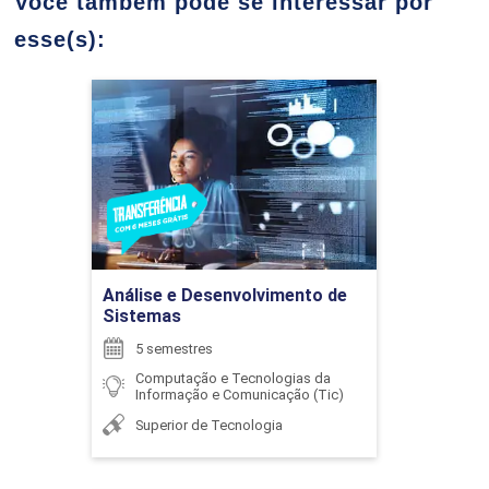
Você também pode se interessar por
esse(s):
ÉLIDA PATRÍCIA DE SOUZA
ARQUITETURA E ORGANIZAÇÃO DE
COMPUTADORES
Análise e Desenvolvimento
de Sistemas
Detalhes do curso
72
FABRÍCIO PELIZER DE ALMEIDA
Ir para Inscrição
Análise e Desenvolvimento de
Sistemas
ATIVIDADES COMPLEMENTARES
FLORISVALDO CARDOZO BOMFIM JUNIOR
5 semestres
Computação e Tecnologias da
Informação e Comunicação (Tic)
48
Superior de Tecnologia
FRANCIS SILVA DE ALMEIDA