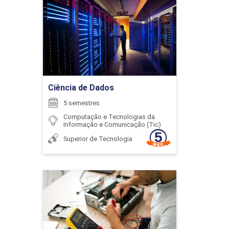
72
Detalhes do curso
SIMONE ROCHA PEREIRA
Ir para Inscrição
DIREITO DIGITAL
Ciência de Dados
5 semestres
WAGNER CARDOSO
Computação e Tecnologias da
72
Informação e Comunicação (Tic)
Superior de Tecnologia
WELINGTON MRAD JOAQUIM
Curso Técnico em
EDUCAÇÃO FINANCEIRA
Eletroeletrônica
Detalhes do curso
126