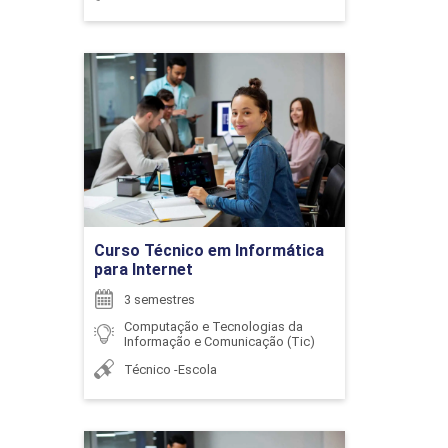
ENCONTRO ACADÊMICO/AVALIAÇÃO
Curso Técnico em
Informática para Internet
6
Detalhes do curso
Ir para Inscrição
ENCONTRO ACADÊMICO/AVALIAÇÃO
Curso Técnico em Informática
para Internet
3 semestres
6
Computação e Tecnologias da
Informação e Comunicação (Tic)
Técnico -Escola