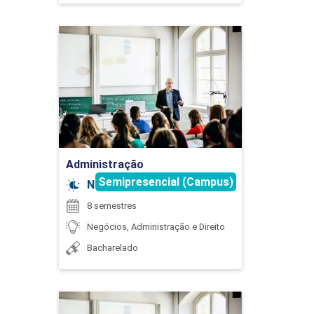
45
Administração
Detalhes do curso
EDUCAÇÃO ECONÔMICO-FINANCEIRA
APLICADA
Ir para Inscrição
Administração
60
Semipresencial (Campus)
Noturno
8 semestres
Negócios, Administração e Direito
Bacharelado
ELABORAÇÃO E ANÁLISE
ORÇAMENTÁRIA
Administração