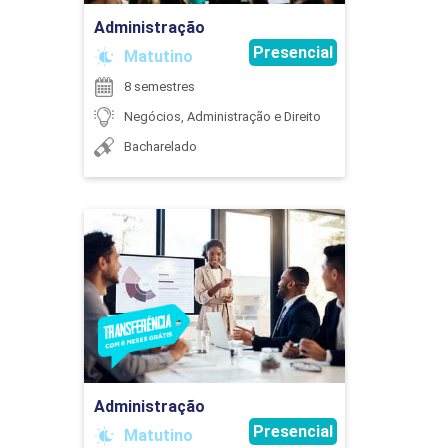
Administração
Presencial
Matutino
8 semestres
GESTÃO ESTRATÉGICA
Negócios, Administração e Direito
Bacharelado
90
Administração
Detalhes do curso
GESTÃO FINANCEIRA
Ir para Inscrição
Administração
90
Presencial
Matutino