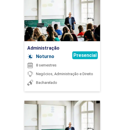
90
Detalhes do curso
Ir para Inscrição
ESTATÍSTICA APLICADA
Administração
Presencial
Noturno
8 semestres
45
Negócios, Administração e Direito
Bacharelado
ESTRUTURAS ORGANIZACIONAIS E
Administração
SISTEMAS DE GESTÃO
Detalhes do curso