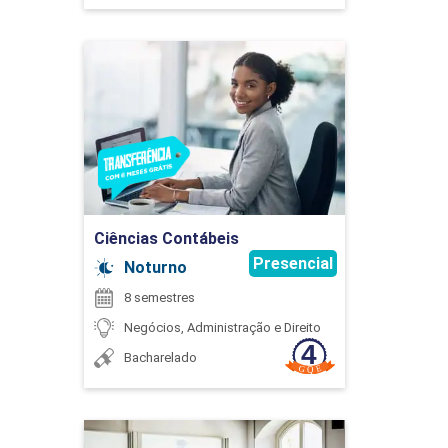
Ciências Contábeis
LIDERANÇA E GESTÃO DE EQUIPES
Detalhes do curso
45
Ir para Inscrição
Ciências Contábeis
Presencial
Noturno
MACROECONOMIA
8 semestres
Negócios, Administração e Direito
Bacharelado
45
Ciências Contábeis