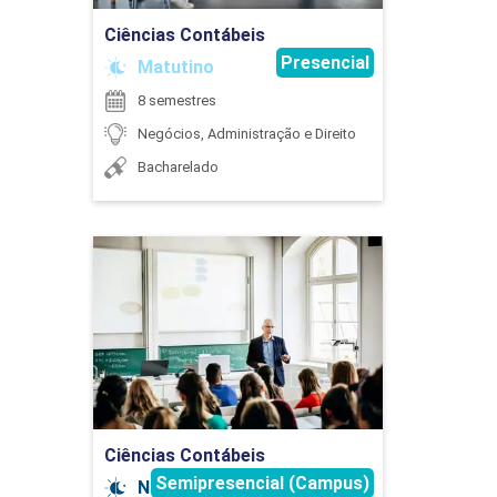
Ciências Contábeis
PLANEJAMENTO TRIBUTÁRIO
Presencial
Matutino
8 semestres
Negócios, Administração e Direito
90
Bacharelado
Ciências Contábeis
PORTUGUÊS INSTRUMENTAL
Detalhes do curso
45
Ir para Inscrição
Ciências Contábeis
Semipresencial (Campus)
Noturno