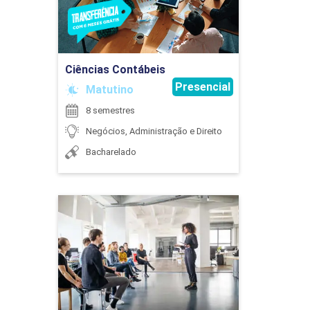
MERCADO FINANCEIRO E GESTÃO DE
Ir para Inscrição
INVESTIMENTOS
Ciências Contábeis
Presencial
Matutino
75
8 semestres
Negócios, Administração e Direito
Bacharelado
PLANEJAMENTO DE CARREIRA EM
GESTÃO
Ciências Contábeis
Detalhes do curso
30
Ir para Inscrição