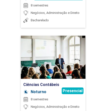
RESPONSABILIDADE SOCIOAMBIENTAL
8 semestres
Negócios, Administração e Direito
Bacharelado
90
Ciências Contábeis
Detalhes do curso
SISTEMAS DE INFORMACOES
GERENCIAIS
Ir para Inscrição
45
Ciências Contábeis
Presencial
Noturno
8 semestres
Negócios, Administração e Direito