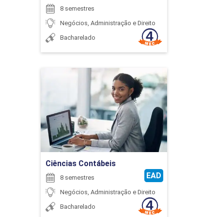
8 semestres
Negócios, Administração e Direito
Bacharelado
GESTÃO PATRIMONIAL E SAÚDE
FINANCEIRA
Ciências Contábeis
75
Detalhes do curso
Ir para Inscrição
INFORMÁTICA APLICADA
Ciências Contábeis
EAD
8 semestres
45
Negócios, Administração e Direito
Bacharelado