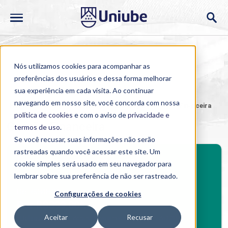
Nós utilizamos cookies para acompanhar as
preferências dos usuários e dessa forma melhorar
sua experiência em cada visita. Ao continuar
navegando em nosso site, você concorda com nossa
Home
>
Cursos
>
Presencial
>
Graduação
>
Gestão Financeira
política de cookies
e com o aviso de
privacidade e
Gestão Financeira
termos de uso
.
Se você recusar, suas informações não serão
rastreadas quando você acessar este site. Um
BENEFÍCIOS
Investimento mensal
cookie simples será usado em seu navegador para
BolsaUniube50%
lembrar sobre sua preferência de não ser rastreado.
De R$848,94
Benefícios Graduação
Configurações de cookies
Por R$399,00*.
Aceitar
Recusar
Bolsauniube50
*
válido para ingressantes do 2º semestre de 2026.