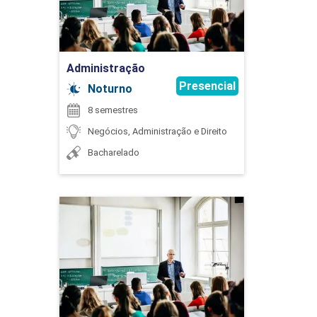
90
Ir para Inscrição
Administração
Presencial
Noturno
EXTENSÃO
8 semestres
Negócios, Administração e Direito
Bacharelado
75
Administração
Detalhes do curso
EXTENSÃO
Ir para Inscrição
75