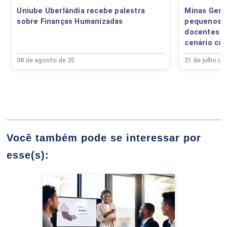
Uniube Uberlândia recebe palestra
Minas Gerai
CASSIO EMANUEL DUARTE DE SOUZA
sobre Finanças Humanizadas
pequenos n
docentes da
90
cenário co
08 de agosto de 25
21 de julho de
GILMAR GONCALVES DA SILVA JUNIOR
ATIVIDADES COMPLEMENTARES
Você também pode se interessar por
HELENA BORGES FERREIRA
75
esse(s):
Administração
Detalhes do curso
JOSE RENATO BUENCIO
CIDADANIA, HETEROGENEIDADE E
DIVERSIDADE