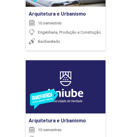
EDUCAÇÃO FINANCEIRA
MARCIA REGINA PIRES
Arquitetura e Urbanismo
10 semestres
126
Engenharia, Produção e Construção
Bacharelado
MARCO ANTONIO DE OLIVEIRA
Arquitetura e Urbanismo
ENADE (OBRIGATÓRIO)
Detalhes do curso
MARCOS CESAR DE OLIVEIRA
0
Ir para Inscrição
Arquitetura e Urbanismo
MARIA BEATRIZ DE SOUZA ALMEIDA DELDUQUE
10 semestres
ENCONTRO ACADÊMICO/AVALIAÇÃO