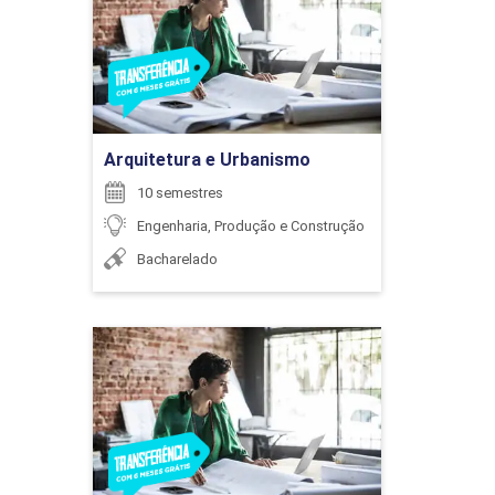
Detalhes do curso
DESENHO TÉCNICO ASSISTIDO POR
COMPUTADOR
LIVIA SILVA SPOSITO
Ir para Inscrição
72
Arquitetura e Urbanismo
10 semestres
Engenharia, Produção e Construção
LORENA MALTA BISINOTTO
Bacharelado
DRENAGEM
Arquitetura e Urbanismo
72
MARCELO COSTA DIAS
Detalhes do curso
Ir para Inscrição