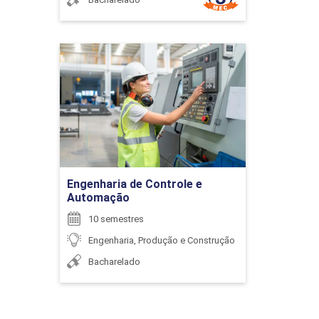
6
Engenharia de Controle e
Automação
Detalhes do curso
ENCONTRO ACADÊMICO/AVALIAÇÃO
Ir para Inscrição
6
Engenharia de Controle e
Automação
10 semestres
Engenharia, Produção e Construção
Bacharelado
ENCONTRO ACADÊMICO/AVALIAÇÃO