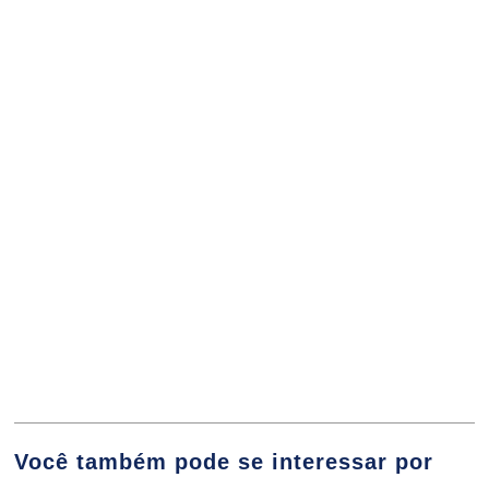
CÁLCULO DIFERENCIAL
ÉLIDA PATRÍCIA DE SOUZA
96
FLORISVALDO CARDOZO BOMFIM JUNIOR
CÁLCULO INTEGRAL
GABRIELLA PANIAGUA BIZINOTO
96
Você também pode se interessar por