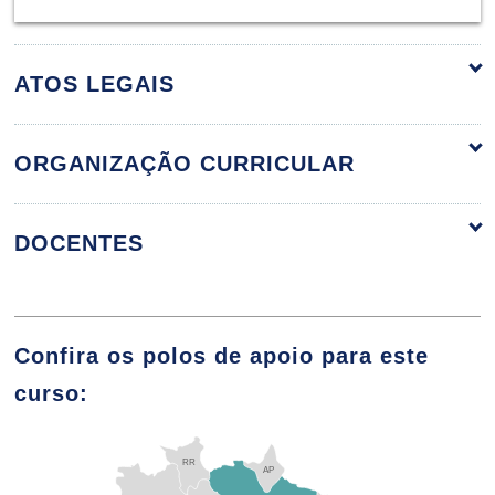
ATOS LEGAIS
ORGANIZAÇÃO CURRICULAR
ORGANIZAÇÃO CURRICULAR
DOCENTES
ÁLGEBRA LINEAR E GEOMETRIA
Confira os polos de apoio para este
ANALÍTICA
ALUIZIO FERREIRA ELIAS
curso:
96
RR
AP