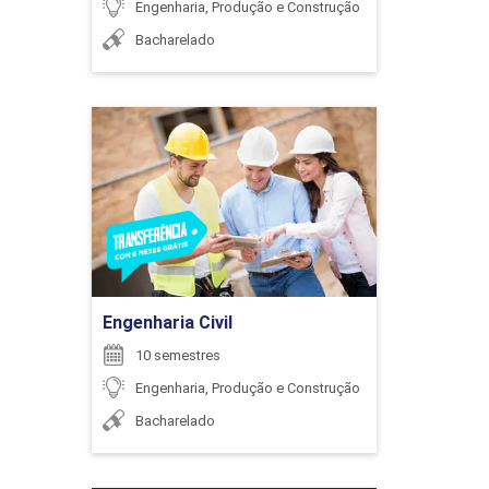
Engenharia, Produção e Construção
Bacharelado
6
MAURICIO JOSE DE SOUSA JUNIOR
Engenharia Civil
Detalhes do curso
ENCONTRO ACADÊMICO/AVALIAÇÃO
PAULO LIMIRIO DA SILVA
Ir para Inscrição
6
Engenharia Civil
10 semestres
ROBERTO LINS MARQUES
Engenharia, Produção e Construção
Bacharelado
ENCONTRO ACADÊMICO/AVALIAÇÃO