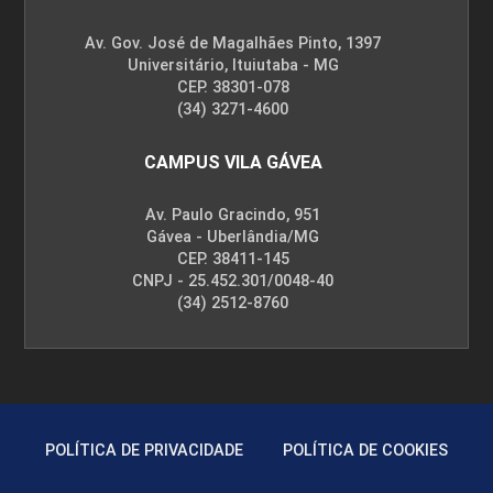
FENÔMENOS DE TRANSPORTE
Av. Gov. José de Magalhães Pinto, 1397
Universitário, Ituiutaba - MG
CEP. 38301-078
(34) 3271-4600
72
CAMPUS VILA GÁVEA
Av. Paulo Gracindo, 951
Gávea - Uberlândia/MG
CEP. 38411-145
FÍSICA
CNPJ - 25.452.301/0048-40
(34) 2512-8760
96
POLÍTICA DE PRIVACIDADE
POLÍTICA DE COOKIES