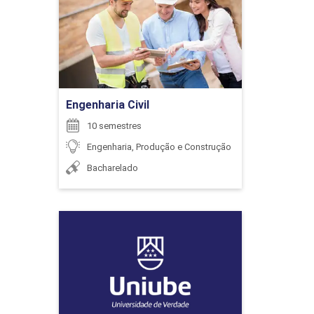
Detalhes do curso
ENCONTRO ACADÊMICO/AVALIAÇÃO
Ir para Inscrição
6
Engenharia Civil
10 semestres
Engenharia, Produção e Construção
Bacharelado
ENCONTRO ACADÊMICO/AVALIAÇÃO
Engenharia de Controle e
6
Automação
Detalhes do curso