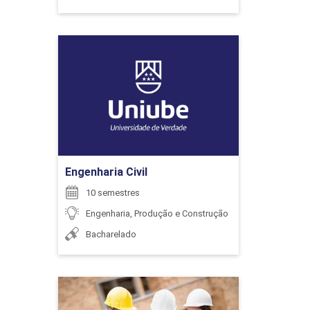
Engenharia Civil
ENCONTRO ACADÊMICO/AVALIAÇÃO
Detalhes do curso
6
Ir para Inscrição
Engenharia Civil
10 semestres
ENCONTRO ACADÊMICO/AVALIAÇÃO
Engenharia, Produção e Construção
Bacharelado
6
Engenharia Civil