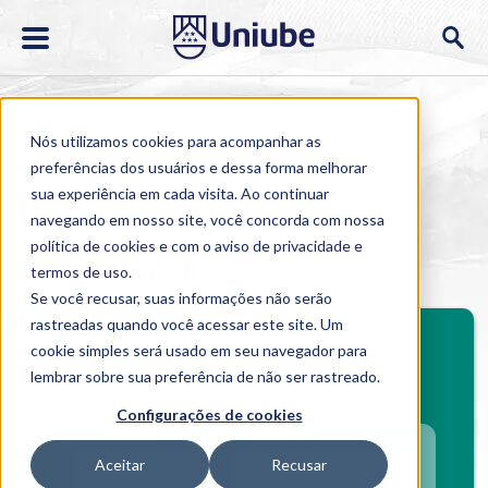
Nós utilizamos cookies para acompanhar as
preferências dos usuários e dessa forma melhorar
sua experiência em cada visita. Ao continuar
navegando em nosso site, você concorda com nossa
Home
>
Cursos
>
EAD
>
Graduação
>
Engenharia Civil
política de cookies
e com o aviso de
privacidade e
Engenharia Civil
termos de uso
.
Se você recusar, suas informações não serão
rastreadas quando você acessar este site. Um
cookie simples será usado em seu navegador para
Investimento mensal
lembrar sobre sua preferência de não ser rastreado.
Selecione o polo
Configurações de cookies
Aceitar
Recusar