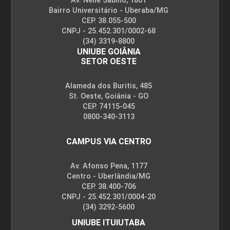
Av. Nenê Sabino, 1801
Bairro Universitário - Uberaba/MG
CEP. 38.055-500
CNPJ - 25.452.301/0002-68
EXPRESSÃO GRÁFICA
(34) 3319-8800
UNIUBE GOIÂNIA
SETOR OESTE
48
Alameda dos Buritis, 485
St. Oeste, Goiânia - GO
CEP. 74115-045
0800-340-3113
CAMPUS VIA CENTRO
FELICIDADE E BEM-ESTAR
Av. Afonso Pena, 1177
Centro - Uberlândia/MG
126
CEP. 38.400-706
CNPJ - 25.452.301/0004-20
(34) 3292-5600
UNIUBE ITUIUTABA