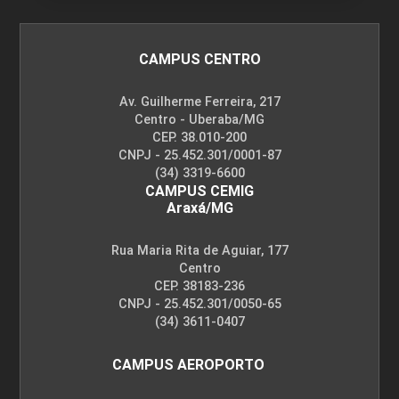
PSICOLOGIA APLICADA À ÁREA DA SAÚDE
CAMPUS CENTRO
60
Av. Guilherme Ferreira, 217
Centro - Uberaba/MG
CEP. 38.010-200
CNPJ - 25.452.301/0001-87
(34) 3319-6600
CAMPUS CEMIG
Araxá/MG
PSICOMOTRICIDADE E RECURSOS
TERAPEUTICOS
Rua Maria Rita de Aguiar, 177
Centro
CEP. 38183-236
60
CNPJ - 25.452.301/0050-65
(34) 3611-0407
CAMPUS AEROPORTO