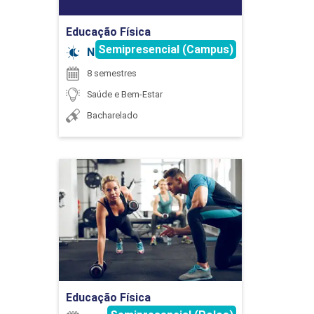
Educação Física
75
Semipresencial (Campus)
Noturno
8 semestres
Saúde e Bem-Estar
Bacharelado
FUNDAMENTOS EM FARMACOLOGIA
Educação Física
60
Detalhes do curso
Ir para Inscrição
FUNDAMENTOS, HISTÓRIA E EVOLUÇÃO
DA TERAPIA OCUPACIONAL
Educação Física