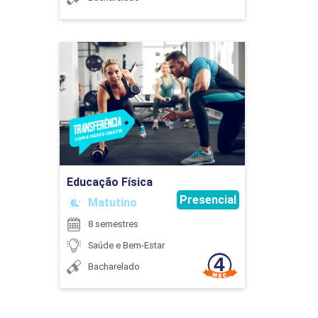
45
Educação Física
Detalhes do curso
IMUNOLOGIA E PATOLOGIA
Ir para Inscrição
90
Educação Física
Presencial
Matutino
8 semestres
LIDERANÇA E GESTÃO DE EQUIPES
Saúde e Bem-Estar
Bacharelado
45