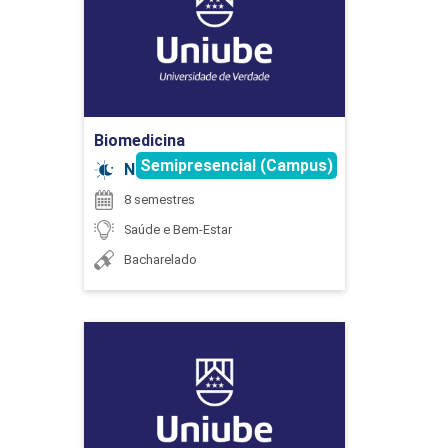
Detalhes do curso
CINESIOTERAPIA
Ir para Inscrição
90
Biomedicina
Semipresencial (Campus)
Noturno
8 semestres
Saúde e Bem-Estar
COMPETÊNCIAS INTEGRADAS EM
Bacharelado
TERAPIA OCUPACIONAL
Biomedicina
45
Detalhes do curso