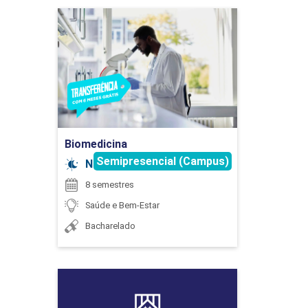
Biomedicina
CIÊNCIAS FISIOLÓGICAS
Detalhes do curso
90
Ir para Inscrição
Biomedicina
Semipresencial (Campus)
Noturno
8 semestres
CINESIOLOGIA E BIOMECÂNICA
Saúde e Bem-Estar
Bacharelado
90
Biomedicina