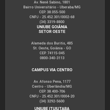
Av. Nenê Sabino, 1801
RESPONSABILIDADE SOCIOAMBIENTAL
Bairro Universitário - Uberaba/MG
CEP. 38.055-500
CNPJ - 25.452.301/0002-68
(34) 3319-8800
90
UNIUBE GOIÂNIA
SETOR OESTE
Alameda dos Buritis, 485
St. Oeste, Goiânia - GO
CEP. 74115-045
SAÚDE E SOCIEDADE
0800-340-3113
CAMPUS VIA CENTRO
45
Av. Afonso Pena, 1177
Centro - Uberlândia/MG
CEP. 38.400-706
CNPJ - 25.452.301/0004-20
(34) 3292-5600
SEGURANÇA, SAÚDE E QUALIDADE DE
UNIUBE ITUIUTABA