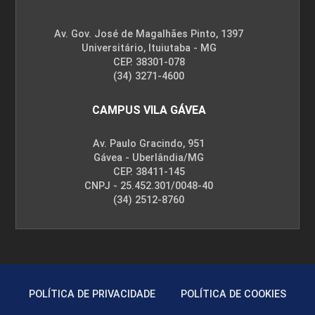
VIDA NO TRABALHO
Av. Gov. José de Magalhães Pinto, 1397
Universitário, Ituiutaba - MG
30
CEP. 38301-078
(34) 3271-4600
CAMPUS VILA GÁVEA
Av. Paulo Gracindo, 951
TECNOLOGIA ASSISTIVA E DISPOSITIVOS
Gávea - Uberlândia/MG
DE MOBILIDADE
CEP. 38411-145
CNPJ - 25.452.301/0048-40
(34) 2512-8760
45
POLÍTICA DE PRIVACIDADE
POLÍTICA DE COOKIES