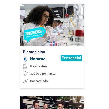
ÉTICA E BIOÉTICA EM SAÚDE
Biomedicina
Detalhes do curso
45
Ir para Inscrição
Biomedicina
EXTENSÃO
Presencial
Noturno
8 semestres
Saúde e Bem-Estar
75
Bacharelado
Comércio Exterior
EXTENSÃO