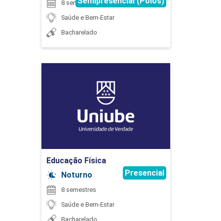
Semipresencial (Polos)
8 semestres
45
Saúde e Bem-Estar
Bacharelado
Educação Física
GENÉTICA
Detalhes do curso
45
Ir para Inscrição
Educação Física
Presencial
Noturno
GESTÃO EM SAÚDE PÚBLICA
8 semestres
Saúde e Bem-Estar
Bacharelado