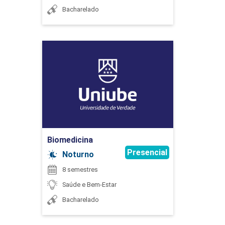
Bacharelado
BIOQUÍMICA
Biomedicina
Detalhes do curso
60
Ir para Inscrição
Biomedicina
CIDADANIA, HETEROGENEIDADE E
Presencial
Noturno
DIVERSIDADE
8 semestres
Saúde e Bem-Estar
90
Bacharelado