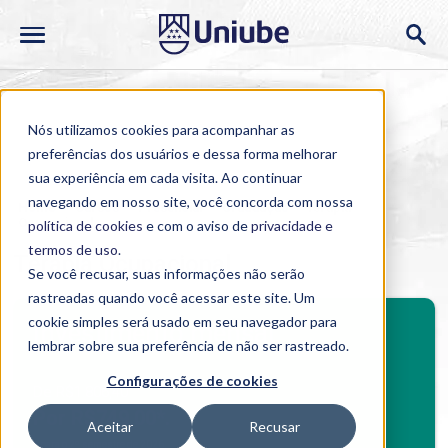
Nós utilizamos cookies para acompanhar as
preferências dos usuários e dessa forma melhorar
sua experiência em cada visita. Ao continuar
navegando em nosso site, você concorda com nossa
Home
>
Cursos
>
Presencial
>
Graduação
>
Terapia
Ocupacional
política de cookies
e com o aviso de
privacidade e
termos de uso
.
Terapia Ocupacional
Se você recusar, suas informações não serão
rastreadas quando você acessar este site. Um
BENEFÍCIOS
cookie simples será usado em seu navegador para
Investimento mensal
lembrar sobre sua preferência de não ser rastreado.
Benefícios Graduação
Configurações de cookies
De R$1.806,40
Por R$749,00*.
Aceitar
Recusar
*
para o 2º semestre de 2026.