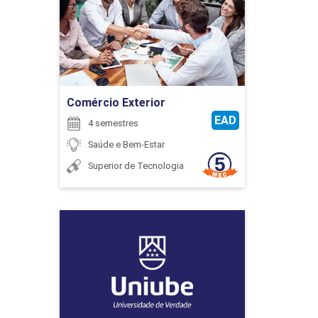
Detalhes do curso
75
Ir para Inscrição
Comércio Exterior
EAD
4 semestres
EXTENSÃO
Saúde e Bem-Estar
Superior de Tecnologia
75
Educação Física
Detalhes do curso
EXTENSÃO
Ir para Inscrição