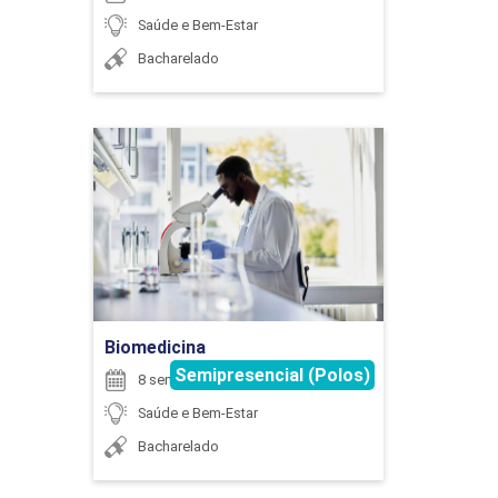
ESTÁGIO SUPERVISIONADO EM TERAPIA
Saúde e Bem-Estar
OCUPACIONAL I
Bacharelado
399
Biomedicina
Detalhes do curso
ESTÁGIO SUPERVISIONADO EM TERAPIA
Ir para Inscrição
OCUPACIONAL II
Biomedicina
Semipresencial (Polos)
8 semestres
384
Saúde e Bem-Estar
Bacharelado