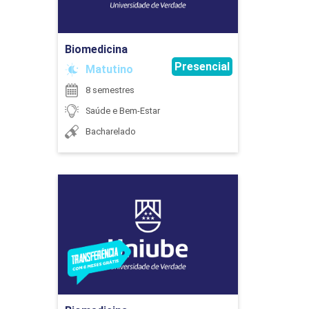
Ir para Inscrição
COMPONENTE OPTATIVO
Biomedicina
Presencial
Matutino
30
8 semestres
Saúde e Bem-Estar
Bacharelado
CRESCIMENTO E DESENVOLVIMENTO
HUMANO
Biomedicina
Detalhes do curso
45
Ir para Inscrição