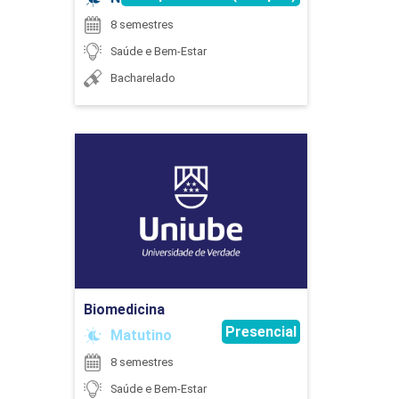
8 semestres
Saúde e Bem-Estar
ASSISTÊNCIA EM TERAPIA
Bacharelado
OCUPACIONAL II
Biomedicina
45
Detalhes do curso
Ir para Inscrição
ATIVIDADES COMPLEMENTARES
Biomedicina
Presencial
Matutino
75
8 semestres
Saúde e Bem-Estar