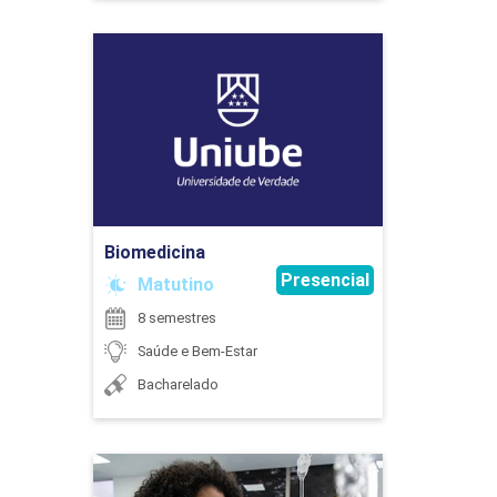
Biomedicina
Detalhes do curso
Ir para Inscrição
Biomedicina
Presencial
Matutino
8 semestres
Saúde e Bem-Estar
Bacharelado
Biomedicina