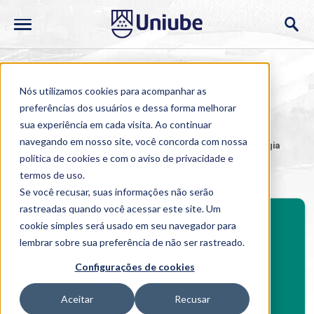
Nós utilizamos cookies para acompanhar as
preferências dos usuários e dessa forma melhorar
sua experiência em cada visita. Ao continuar
navegando em nosso site, você concorda com nossa
Home
>
Cursos
>
Presencial
>
Graduação
>
Fonoaudiologia
política de cookies
e com o aviso de
privacidade e
Fonoaudiologia
termos de uso
.
Se você recusar, suas informações não serão
rastreadas quando você acessar este site. Um
BENEFÍCIOS
Investimento mensal
cookie simples será usado em seu navegador para
Benefícios Graduação
lembrar sobre sua preferência de não ser rastreado.
De R$2.637,86
Configurações de cookies
Por R$749,00*.
Aceitar
Recusar
*
para o 2º semestre de 2026.