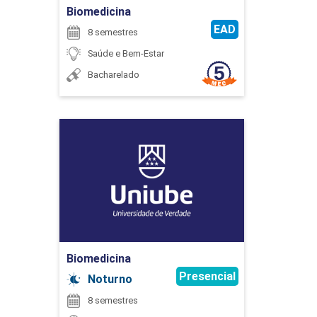
Biomedicina
EAD
45
8 semestres
Saúde e Bem-Estar
Bacharelado
Biomedicina
Detalhes do curso
Ir para Inscrição
Biomedicina
Presencial
Noturno
8 semestres