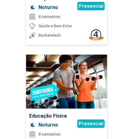
Presencial
Noturno
8 semestres
Saúde e Bem-Estar
Bacharelado
Educação Física
Detalhes do curso
Ir para Inscrição
Educação Física
Presencial
Noturno
8 semestres