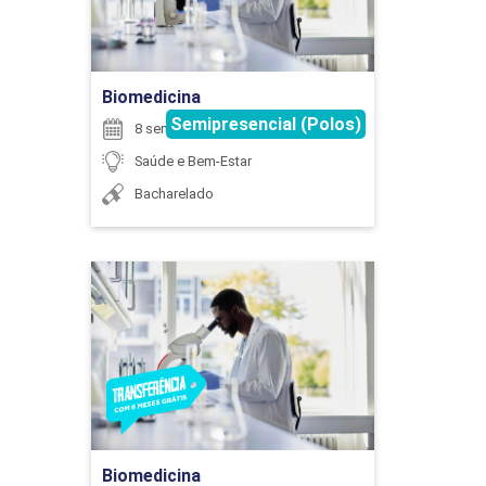
Ir para Inscrição
Biomedicina
Semipresencial (Polos)
8 semestres
Saúde e Bem-Estar
Bacharelado
Biomedicina
Detalhes do curso
Ir para Inscrição
Biomedicina