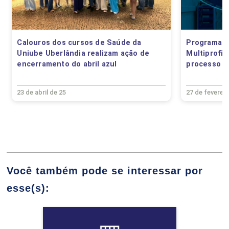
EPIDEMIOLOGIA E BIOESTATÍSTICA
Calouros dos cursos de Saúde da
Programa d
ANDRE JERONIMO
Uniube Uberlândia realizam ação de
Multiprofi
45
encerramento do abril azul
processo se
23 de abril de 25
27 de fevereir
DEBORA FERNANDA AMARAL PEDROSA
FUNDAMENTOS, HISTÓRIA E EVOLUÇÃO
DA FONOAUDIOLOGIA
Você também pode se interessar por
FERNANDA REGINA DE MORAES
45
esse(s):
Biomedicina