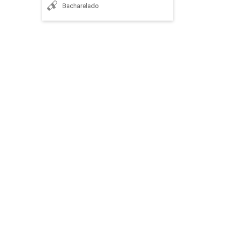
Bacharelado
90
SIMULAÇÃO APLICADA A LOGÍSTICA
45
SISTEMAS LOGÍSTICOS E DE SEGURANÇA