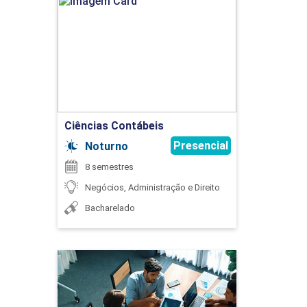
Ciências Contábeis
Detalhes do curso
INFORMÁTICA APLICADA
Ir para Inscrição
45
Ciências Contábeis
Presencial
Noturno
8 semestres
LIDERANÇA E GESTÃO DE EQUIPES
Negócios, Administração e Direito
Bacharelado
45
Ciências Contábeis
Detalhes do curso