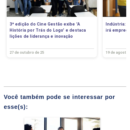
ANÁLISE DE DADOS PARA INTELIGÊNCIA
DE NEGÓCIOS
JOAO PAULO SENO
3ª edição do Cine Gestão exibe 'A
Indústria: 
História por Trás do Logo' e destaca
irá emprega
75
lições de liderança e inovação
27 de outubro de 25
19 de agosto 
KENIA ARRUDA MARTINS DA COSTA
ATIVIDADES COMPLEMENTARES
75
Você também pode se interessar por
LARISSA MACIEL GONCALVES SILVA
esse(s):
Administração
CIDADANIA, HETEROGENEIDADE E