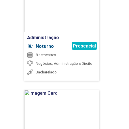
Detalhes do curso
75
Ir para Inscrição
Administração
Presencial
FILOSOFIA LEAN DE GESTÃO
Noturno
8 semestres
Negócios, Administração e Direito
45
Bacharelado
Administração
GESTÃO DA CADEIA DE SUPRIMENTOS
Detalhes do curso