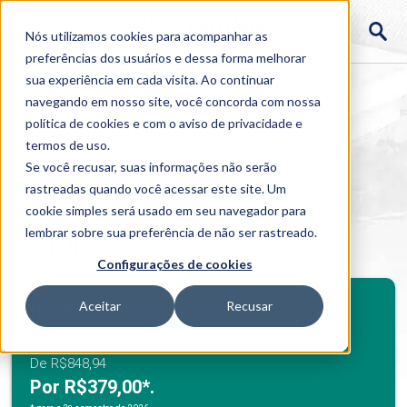
Nós utilizamos cookies para acompanhar as
preferências dos usuários e dessa forma melhorar
sua experiência em cada visita. Ao continuar
navegando em nosso site, você concorda com nossa
política de cookies
e com o aviso de
privacidade e
termos de uso
.
Se você recusar, suas informações não serão
rastreadas quando você acessar este site. Um
Home
cookie simples será usado em seu navegador para
>
Cursos
>
Presencial
>
Graduação
>
Logística
lembrar sobre sua preferência de não ser rastreado.
Logística
Configurações de cookies
BENEFÍCIOS
Investimento mensal
Aceitar
Recusar
Benefícios Graduação
De R$848,94
Por R$379,00*.