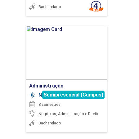
Bacharelado
45
Administração
Detalhes do curso
ENGENHARIA DE PROMPTS APLICADA À
INTELIGÊNCIA ARTIFICIAL
Ir para Inscrição
Administração
30
Semipresencial (Campus)
Noturno
8 semestres
Negócios, Administração e Direito
Bacharelado
ESTATÍSTICA APLICADA