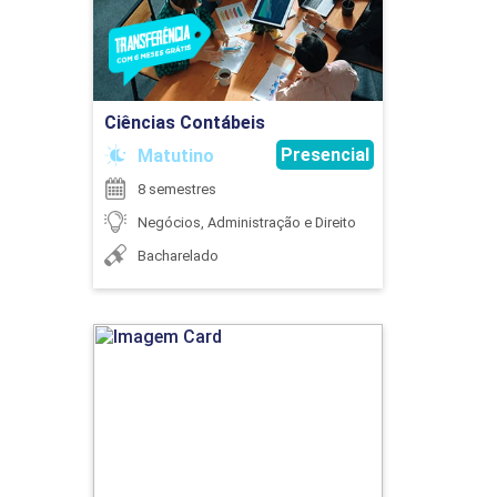
MARKETING
Ir para Inscrição
Ciências Contábeis
75
Presencial
Matutino
8 semestres
Negócios, Administração e Direito
Bacharelado
MATEMÁTICA INTRODUTÓRIA E
RACIOCÍNIO LÓGICO
Ciências Contábeis
90
Detalhes do curso
Ir para Inscrição