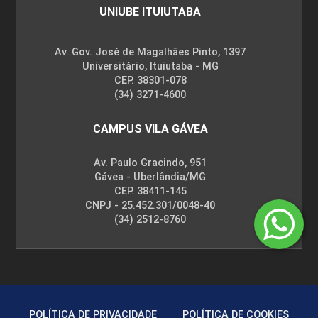
CEP. 38.400-706
CNPJ - 25.452.301/0004-20
(34) 3292-5600
UNIUBE ITUIUTABA
Av. Gov. José de Magalhães Pinto, 1397
Universitário, Ituiutaba - MG
CEP. 38301-078
(34) 3271-4600
CAMPUS VILA GÁVEA
Av. Paulo Gracindo, 951
Gávea - Uberlândia/MG
CEP. 38411-145
CNPJ - 25.452.301/0048-40
(34) 2512-8760