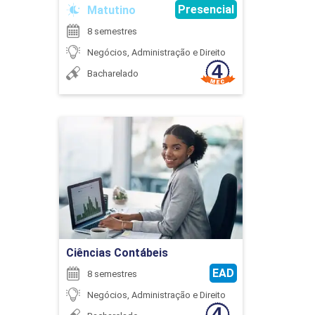
Presencial
Matutino
8 semestres
Negócios, Administração e Direito
GESTÃO DE PROJETOS
Bacharelado
45
Ciências Contábeis
Detalhes do curso
GESTÃO DE TRANSPORTES E DE
Ir para Inscrição
ARMAZENAGEM
Ciências Contábeis
EAD
8 semestres
75
Negócios, Administração e Direito