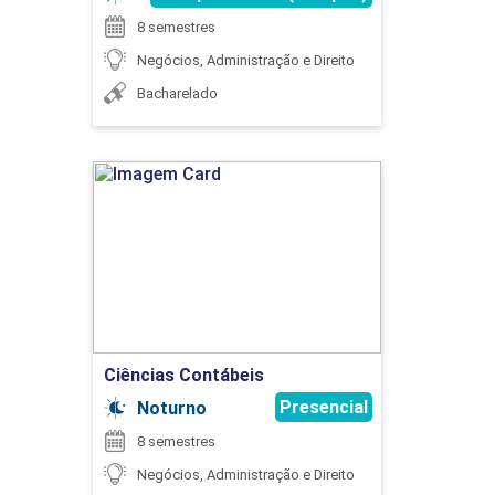
PORTUGUÊS INSTRUMENTAL
8 semestres
Negócios, Administração e Direito
Bacharelado
45
Ciências Contábeis
Detalhes do curso
PROJETO INTEGRADO EM LOGÍSTICA
Ir para Inscrição
75
Ciências Contábeis
Presencial
Noturno
8 semestres
RESPONSABILIDADE SOCIOAMBIENTAL
Negócios, Administração e Direito