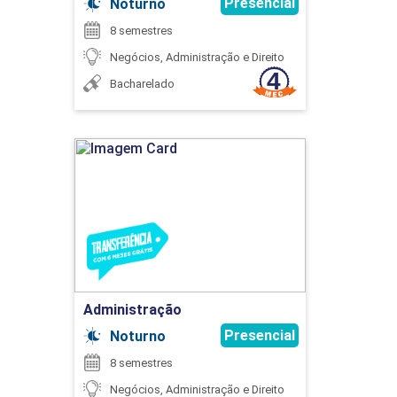
DE CUSTOS
Presencial
Noturno
8 semestres
Negócios, Administração e Direito
90
Bacharelado
Administração
CRIATIVIDADE, INOVAÇÃO E GESTÃO DO
Detalhes do curso
CONHECIMENTO
Ir para Inscrição
45
Administração
Presencial
Noturno
8 semestres
ENGENHARIA DA QUALIDADE
Negócios, Administração e Direito