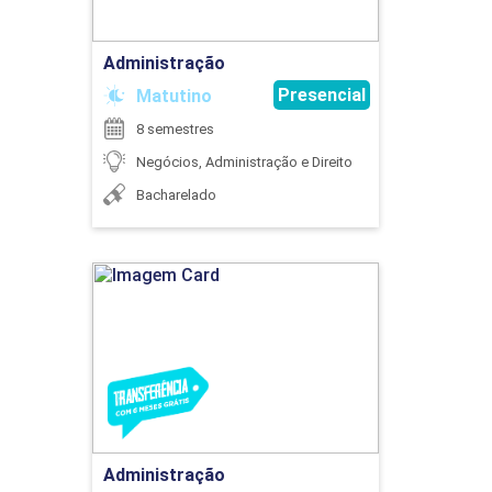
45
Ir para Inscrição
Administração
Presencial
Matutino
8 semestres
GESTÃO DE MATERIAIS
Negócios, Administração e Direito
Bacharelado
60
Administração
Detalhes do curso
GESTÃO DE PROCESSOS E OPERAÇÕES
Ir para Inscrição
45
Administração