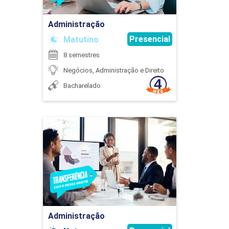
LOGÍSTICA
Administração
ROBERTO DONIZETE DE ABREU
Presencial
Matutino
30
8 semestres
Negócios, Administração e Direito
Bacharelado
COMPONENTE OPTATIVO
Administração
Detalhes do curso
30
Ir para Inscrição
Administração
CONTABILIDADE GERENCIAL E ANÁLISE