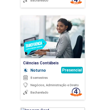
Bacharelado
Ciências Contábeis
GESTÃO LOGÍSTICA
Detalhes do curso
45
Ir para Inscrição
Ciências Contábeis
Presencial
Noturno
INDÚSTRIA 4.0
8 semestres
Negócios, Administração e Direito
Bacharelado
45