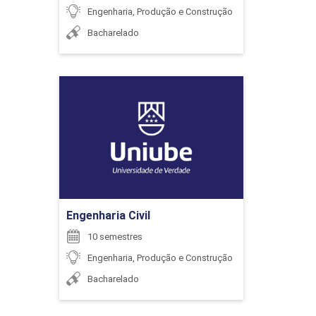
Engenharia, Produção e Construção
Bacharelado
ENCONTRO ACADÊMICO/AVALIAÇÃO
Engenharia Civil
Detalhes do curso
6
Ir para Inscrição
Engenharia Civil
ENCONTRO ACADÊMICO/AVALIAÇÃO
10 semestres
Engenharia, Produção e Construção
Bacharelado
6