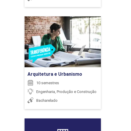
NEGÓCIOS
SILVIA DENISE DOS SANTOS BISINOTTO
96
Arquitetura e Urbanismo
Detalhes do curso
SIMONE ROCHA PEREIRA
Ir para Inscrição
ENADE (OBRIGATÓRIO)
Arquitetura e Urbanismo
10 semestres
0
WAGNER CARDOSO
Engenharia, Produção e Construção
Bacharelado
ENCONTRO ACADÊMICO/AVALIAÇÃO
Arquitetura e Urbanismo
WELINGTON MRAD JOAQUIM