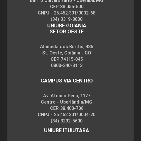
Bairro Universitário - Uberaba/MG
CEP. 38.055-500
CNPJ - 25.452.301/0002-68
(34) 3319-8800
FELICIDADE E BEM-ESTAR
UNIUBE GOIÂNIA
SETOR OESTE
Alameda dos Buritis, 485
126
St. Oeste, Goiânia - GO
CEP. 74115-045
0800-340-3113
CAMPUS VIA CENTRO
FENÔMENOS DE TRANSPORTE E SUAS
APLICAÇÕES
Av. Afonso Pena, 1177
Centro - Uberlândia/MG
CEP. 38.400-706
CNPJ - 25.452.301/0004-20
96
(34) 3292-5600
UNIUBE ITUIUTABA