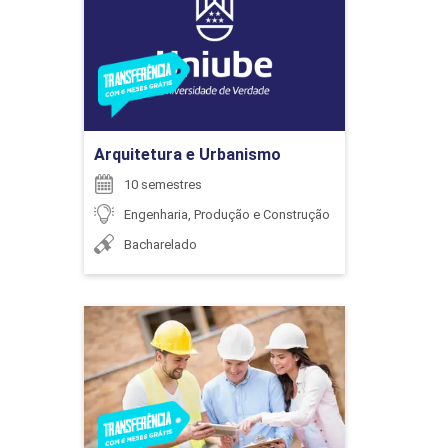
Detalhes do curso
6
Ir para Inscrição
WILTON REZENDE DE FREITAS
Arquitetura e Urbanismo
ENCONTRO ACADÊMICO/AVALIAÇÃO
10 semestres
Engenharia, Produção e Construção
Bacharelado
6
Engenharia Civil
Detalhes do curso
ENCONTRO ACADÊMICO/AVALIAÇÃO