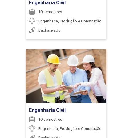
Engenharia Civil
ENCONTRO ACADÊMICO/AVALIAÇÃO
10 semestres
Engenharia, Produção e Construção
Bacharelado
6
Engenharia Civil
Detalhes do curso
ENCONTRO ACADÊMICO/AVALIAÇÃO
Ir para Inscrição
6
Engenharia Civil
10 semestres
Engenharia, Produção e Construção
Bacharelado