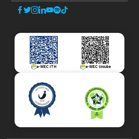
ERGONOMIA E SEGURANÇA DO
TRABALHO
72
e-MEC ITH
e-MEC Uniube
ESTÁGIO CURRICULAR SUPERVISIONADO
240