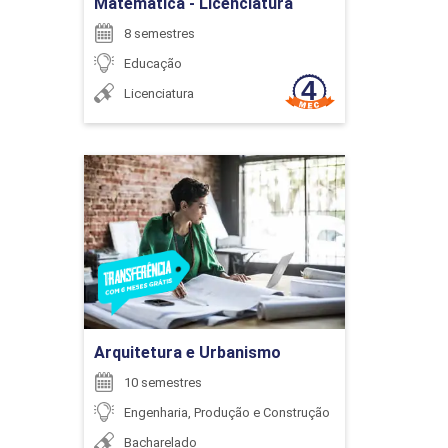
Matemática - Licenciatura
8 semestres
Educação
126
Licenciatura
PAULO LIMIRIO DA SILVA
Arquitetura e Urbanismo
ELABORAÇÃO E ANÁLISE DE PROJETOS
Detalhes do curso
RICARDO BARATELLA
96
Ir para Inscrição
Arquitetura e Urbanismo
SANDRO FERREIRA FERNANDES
10 semestres
EMPREENDEDORISMO E
Engenharia, Produção e Construção
DESENVOLVIMENTO DE NOVOS
Bacharelado