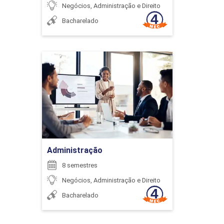
Negócios, Administração e Direito
Bacharelado
96
GUILHERME HENRIQUE ALVES
Administração
Detalhes do curso
CIDADANIA, HETEROGENEIDADE E
DIVERSIDADE
HENRIQUE CAMPOS FREITAS
Ir para Inscrição
126
Administração
8 semestres
Negócios, Administração e Direito
JOAO CRISOSTOMO DOS SANTOS NETO
Bacharelado
CONTABILIDADE GERENCIAL E ANÁLISE
DE CUSTOS