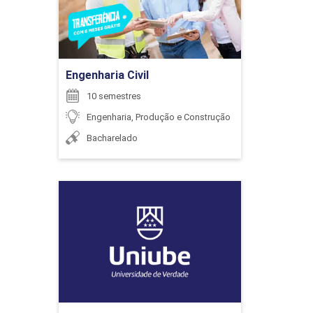
Ir para Inscrição
ENCONTRO ACADÊMICO/AVALIAÇÃO
Engenharia Civil
6
10 semestres
Engenharia, Produção e Construção
Bacharelado
ENCONTRO ACADÊMICO/AVALIAÇÃO
Engenharia Civil
Detalhes do curso
6
Ir para Inscrição