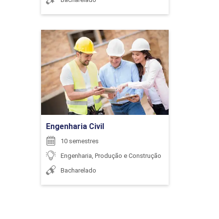
ENCONTRO ACADÊMICO/AVALIAÇÃO
6
Engenharia Civil
Detalhes do curso
Ir para Inscrição
ENCONTRO ACADÊMICO/AVALIAÇÃO
Engenharia Civil
6
10 semestres
Engenharia, Produção e Construção
Bacharelado
ENCONTRO ACADÊMICO/AVALIAÇÃO