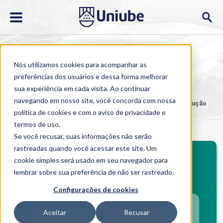
Nós utilizamos cookies para acompanhar as
preferências dos usuários e dessa forma melhorar
sua experiência em cada visita. Ao continuar
navegando em nosso site, você concorda com nossa
Home
>
Cursos
>
EAD
>
Graduação
>
Engenharia de Produção
política de cookies
e com o aviso de
privacidade e
Engenharia de Produção
termos de uso
.
Se você recusar, suas informações não serão
rastreadas quando você acessar este site. Um
cookie simples será usado em seu navegador para
Investimento mensal
lembrar sobre sua preferência de não ser rastreado.
Selecione o polo
Configurações de cookies
Aceitar
Recusar