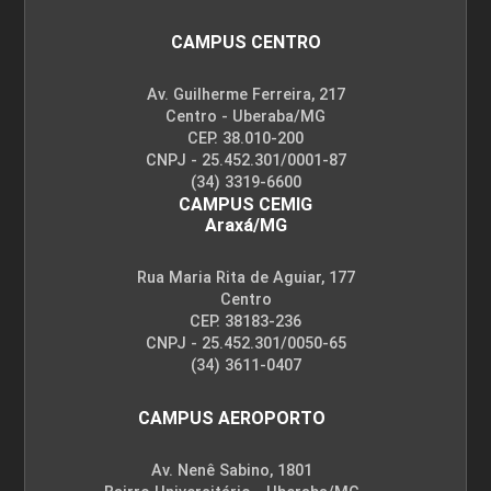
CAMPUS CENTRO
Av. Guilherme Ferreira, 217
ESTATÍSTICA APLICADA
Centro - Uberaba/MG
CEP. 38.010-200
CNPJ - 25.452.301/0001-87
(34) 3319-6600
96
CAMPUS CEMIG
Araxá/MG
Rua Maria Rita de Aguiar, 177
Centro
CEP. 38183-236
EXPRESSÃO GRÁFICA
CNPJ - 25.452.301/0050-65
(34) 3611-0407
CAMPUS AEROPORTO
48
Av. Nenê Sabino, 1801