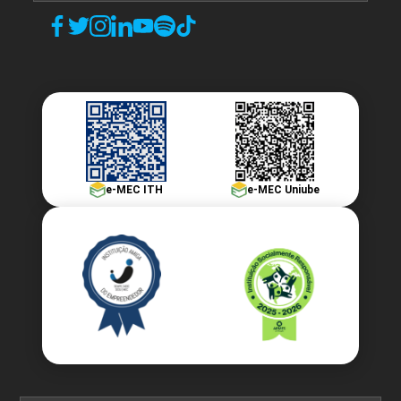
MARISA AUXILIADORA MAYRINK SANTOS
FERREIRA
ENCONTRO ACADÊMICO/AVALIAÇÃO
PAULO LIMIRIO DA SILVA
6
e-MEC ITH
e-MEC Uniube
RICARDO BARATELLA
ENCONTRO ACADÊMICO/AVALIAÇÃO
6
SILVIA DENISE DOS SANTOS BISINOTTO