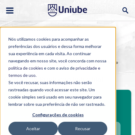
Nós utilizamos cookies para acompanhar as
preferências dos usuários e dessa forma melhorar
sua experiência em cada visita. Ao continuar
navegando em nosso site, você concorda com nossa
Home
>
Cursos
>
EAD
>
Graduação
>
Gestão da Produção
Industrial
política de cookies
e com o aviso de
privacidade e
termos de uso
.
Gestão da Produção Industrial
Se você recusar, suas informações não serão
rastreadas quando você acessar este site. Um
cookie simples será usado em seu navegador para
Investimento mensal
lembrar sobre sua preferência de não ser rastreado.
Configurações de cookies
Selecione o polo
Aceitar
Recusar