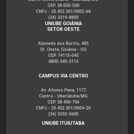
CEP. 38.055-500
CNPJ - 25.452.301/0002-68
(34) 3319-8800
ENCONTRO ACADÊMICO/AVALIAÇÃO
UNIUBE GOIÂNIA
SETOR OESTE
6
Alameda dos Buritis, 485
St. Oeste, Goiânia - GO
CEP. 74115-045
0800-340-3113
CAMPUS VIA CENTRO
ENCONTRO ACADÊMICO/AVALIAÇÃO
Av. Afonso Pena, 1177
Centro - Uberlândia/MG
CEP. 38.400-706
6
CNPJ - 25.452.301/0004-20
(34) 3292-5600
UNIUBE ITUIUTABA