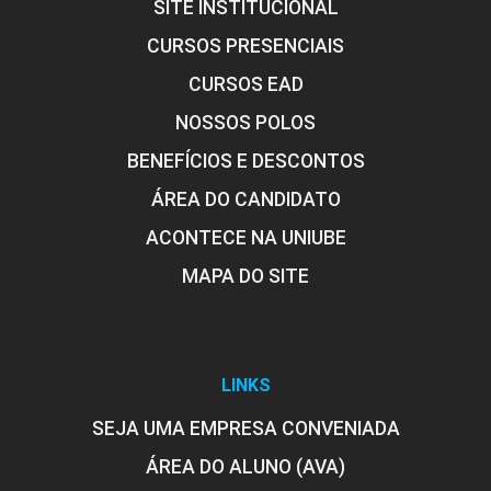
HENRIQUE CAMPOS FREITAS
SITE INSTITUCIONAL
CURSOS PRESENCIAIS
72
CURSOS EAD
NOSSOS POLOS
JOAO CRISOSTOMO DOS SANTOS NETO
BENEFÍCIOS E DESCONTOS
ÁREA DO CANDIDATO
ELABORAÇÃO E ANÁLISE DE PROJETOS
ACONTECE NA UNIUBE
MAPA DO SITE
96
JOSE RENATO BUENCIO
LINKS
SEJA UMA EMPRESA CONVENIADA
ENCONTRO ACADÊMICO/AVALIAÇÃO
LEONARDO CAMPOS DE ASSIS
ÁREA DO ALUNO (AVA)