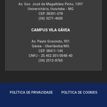
Av. Gov. José de Magalhães Pinto, 1397
ENCONTRO ACADÊMICO/AVALIAÇÃO
Universitário, Ituiutaba - MG
CEP. 38301-078
(34) 3271-4600
6
CAMPUS VILA GÁVEA
Av. Paulo Gracindo, 951
Gávea - Uberlândia/MG
CEP. 38411-145
CNPJ - 25.452.301/0048-40
ENCONTRO ACADÊMICO/AVALIAÇÃO
(34) 2512-8760
6
POLÍTICA DE PRIVACIDADE
POLÍTICA DE COOKIES