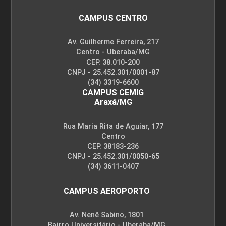
CAMPUS CENTRO
Av. Guilherme Ferreira, 217
ENCONTRO ACADÊMICO/AVALIAÇÃO
Centro - Uberaba/MG
WAGNER CARDOSO
CEP. 38.010-200
CNPJ - 25.452.301/0001-87
(34) 3319-6600
6
CAMPUS CEMIG
Araxá/MG
WILTON REZENDE DE FREITAS
Rua Maria Rita de Aguiar, 177
Centro
CEP. 38183-236
ENCONTRO ACADÊMICO/AVALIAÇÃO
CNPJ - 25.452.301/0050-65
(34) 3611-0407
CAMPUS AEROPORTO
6
Av. Nenê Sabino, 1801
Bairro Universitário - Uberaba/MG