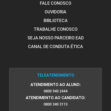
FALE CONOSCO
6
OUVIDORIA
LUCAS BORGES KAPPEL
BIBLIOTECA
TRABALHE CONOSCO
ENCONTRO ACADÊMICO/AVALIAÇÃO
SEJA NOSSO PARCEIRO EAD
CANAL DE CONDUTA ÉTICA
LUIZ FERNANDO RIBEIRO DE PAIVA
6
TELEATENDIMENTO
MARCELO COSTA DIAS
ATENDIMENTO AO ALUNO:
ENCONTRO ACADÊMICO/AVALIAÇÃO
0800 940 2444
ATENDIMENTO AO CANDIDATO:
0800 340 3113
6