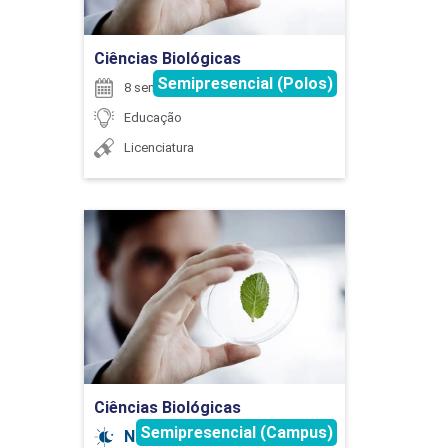
Ir para Inscrição
ANTROPOLOGIA E SOCIOLOGIA DA
Ciências Biológicas
EDUCAÇÃO
Semipresencial (Polos)
8 semestres
Educação
60
Licenciatura
Ciências Biológicas
Detalhes do curso
ARTE E CULTURA
Ir para Inscrição
30
Ciências Biológicas
Semipresencial (Campus)
Noturno