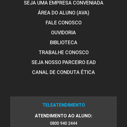
SEJA UMA EMPRESA CONVENIADA
DE GESTÃO NA EDUCAÇÃO INFANTIL
ÁREA DO ALUNO (AVA)
FALE CONOSCO
60
OUVIDORIA
BIBLIOTECA
TRABALHE CONOSCO
SEJA NOSSO PARCEIRO EAD
ESTÁGIO CURRICULAR SUPERVISIONADO
DE GESTÃO NOS ANOS INICIAIS DO
CANAL DE CONDUTA ÉTICA
ENSINO FUNDAMENTAL
60
TELEATENDIMENTO
ATENDIMENTO AO ALUNO:
0800 940 2444