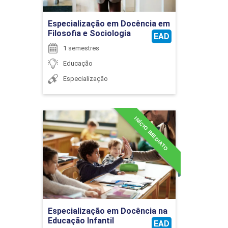
45
Ir para Inscrição
Especialização em Docência em
Filosofia e Sociologia
EAD
1 semestres
Educação
EDUCAÇÃO E TEMAS DA
Especialização
CONTEMPORANEIDADE
INÍCIO IMEDIATO
Especialização em
30
Docência na Educação
Infantil
Detalhes do curso
EDUCAÇÃO EM ESPAÇOS FORMAIS E
NÃO-FORMAIS
Ir para Inscrição
Especialização em Docência na
Educação Infantil
EAD