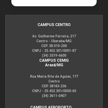
EXTENSÃO
CAMPUS CENTRO
75
Av. Guilherme Ferreira, 217
Centro - Uberaba/MG
CEP. 38.010-200
CNPJ - 25.452.301/0001-87
(34) 3319-6600
EXTENSÃO
CAMPUS CEMIG
Araxá/MG
Rua Maria Rita de Aguiar, 177
75
Centro
CEP. 38183-236
CNPJ - 25.452.301/0050-65
(34) 3611-0407
CAMPUS AEROPORTO