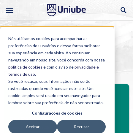
Nós utilizamos cookies para acompanhar as
preferências dos usuários e dessa forma melhorar
sua experiência em cada visita. Ao continuar
navegando em nosso site, você concorda com nossa
Home
>
Cursos
>
Presencial
>
Graduação
>
Pedagogia
política de cookies
e com o aviso de
privacidade e
Pedagogia
termos de uso
.
Se você recusar, suas informações não serão
rastreadas quando você acessar este site. Um
BENEFÍCIOS
Investimento mensal
cookie simples será usado em seu navegador para
Benefícios Graduação
lembrar sobre sua preferência de não ser rastreado.
De R$721,26
Configurações de cookies
Por R$339,00*.
Aceitar
Recusar
*
para o 2º semestre de 2026.