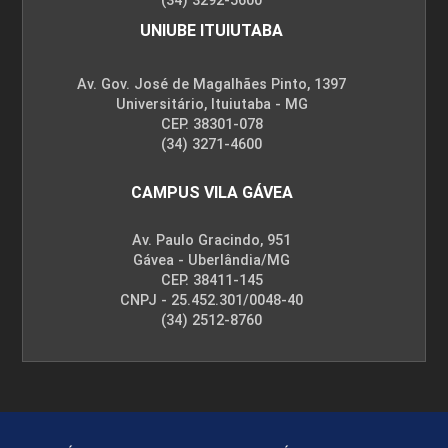
(34) 3292-5600
UNIUBE ITUIUTABA
75
Av. Gov. José de Magalhães Pinto, 1397
Universitário, Ituiutaba - MG
CEP. 38301-078
(34) 3271-4600
EXTENSÃO
CAMPUS VILA GÁVEA
Av. Paulo Gracindo, 951
Gávea - Uberlândia/MG
75
CEP. 38411-145
CNPJ - 25.452.301/0048-40
(34) 2512-8760
FILOSOFIA DA EDUCAÇÃO