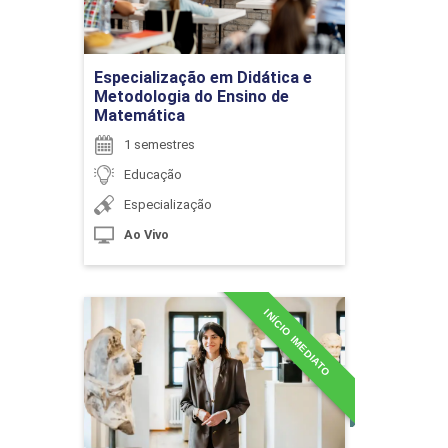
90
Ir para Inscrição
Especialização em Didática e
Metodologia do Ensino de
Matemática
1 semestres
EDUCAÇÃO E DIREITOS HUMANOS
Educação
Especialização
Ao Vivo
45
INÍCIO IMEDIATO
Especialização em
Docência em Filosofia e
Sociologia
EDUCAÇÃO E INCLUSÃO
Detalhes do curso