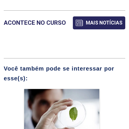
ALFABETIZAÇÃO E LETRAMENTO
ACONTECE NO CURSO
MAIS NOTÍCIAS
ANA CRISTINA GONZAGA DE ANDRADE
45
LARISSA MACIEL GONCALVES SILVA
Você também pode se interessar por
esse(s):
ALFABETIZAÇÃO MATEMÁTICA
Ciências Biológicas
45
Detalhes do curso