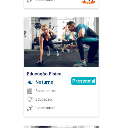
CIÊNCIAS DA NATUREZA NA EDUCAÇÃO
INFANTIL
Educação Física
90
Detalhes do curso
Ir para Inscrição
CIÊNCIAS HUMANAS NA EDUCAÇÃO
INFANTIL
Educação Física
Presencial
Noturno
8 semestres
90
Educação
Licenciatura