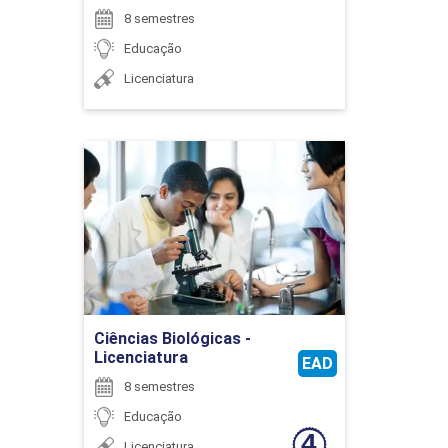
8 semestres
ATIVIDADES COMPLEMENTARES
Educação
Licenciatura
75
Ciências Biológicas -
Licenciatura
Detalhes do curso
AVALIAÇÃO EDUCACIONAL
Ir para Inscrição
45
Ciências Biológicas -
Licenciatura
EAD
8 semestres
Educação
Licenciatura