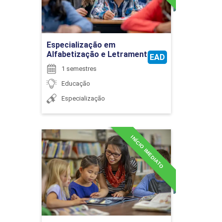
CONTEÚDOS E METODOLOGIAS DA
EDUCAÇÃO INFANTIL
Ir para Inscrição
Especialização em
Alfabetização e Letramento
45
EAD
1 semestres
Educação
Especialização
CONTEÚDOS E METODOLOGIAS DO
ENSINO DA LÍNGUA PORTUGUESA NOS
INÍCIO IMEDIATO
ANOS INICIAIS DO ENSINO
Especialização em
FUNDAMENTAL
Alfabetização: Processos e
Práticas Escolares
Detalhes do curso
90
Ir para Inscrição