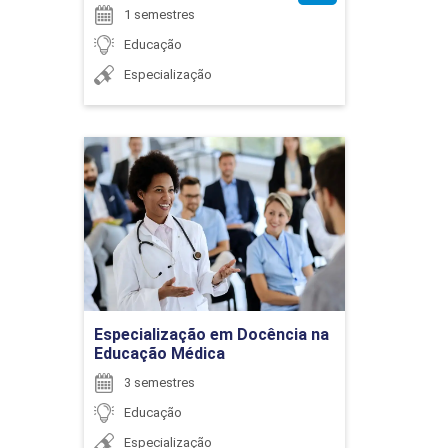
1 semestres
90
Educação
Especialização
EDUCAÇÃO INCLUSIVA: IMPLICAÇÕES
Especialização em
PEDAGÓGICAS NA EDUCAÇÃO BÁSICA
Docência na Educação
Médica
Detalhes do curso
90
Ir para Inscrição
Especialização em Docência na
Educação Médica
3 semestres
EDUCAÇÃO INFANTIL E LUDICIDADE
Educação
Especialização