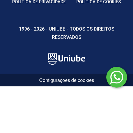
POLÍTICA DE PRIVACIDADE
POLÍTICA DE COOKIES
45
1996 - 2026 - UNIUBE - TODOS OS DIREITOS
RESERVADOS
GESTÃO ADMINISTRATIVA E
PEDAGÓGICA NA EDUCAÇÃO INFANTIL
30
Configurações de cookies
GESTÃO ADMINISTRATIVA E
PEDAGÓGICA NO ENSINO FUNDAMENTAL
E ENSINO MÉDIO