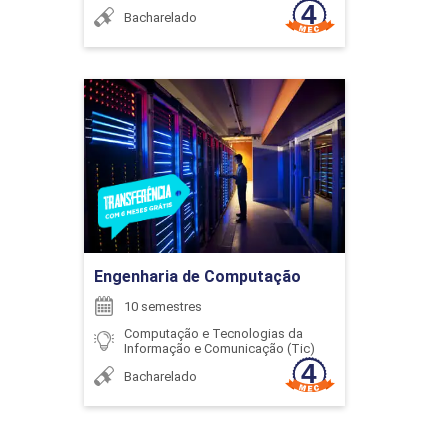
GOVERNANÇA E ESTRATÉGIA
Bacharelado
CORPORATIVA
Engenharia de Computação
48
Detalhes do curso
Ir para Inscrição
INTRODUÇÃO AOS ESTUDOS NA
EDUCAÇÃO A DISTÂNCIA
Engenharia de Computação
10 semestres
Computação e Tecnologias da
48
Informação e Comunicação (Tic)
Bacharelado