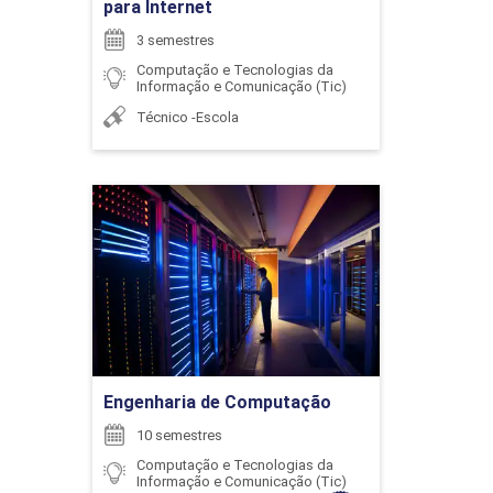
para Internet
FUNDAMENTOS DE PROGRAMAÇÃO DE
3 semestres
COMPUTADORES
Computação e Tecnologias da
Informação e Comunicação (Tic)
Técnico -Escola
96
Engenharia de Computação
Detalhes do curso
GESTÃO DE PROCESSOS - BPM
Ir para Inscrição
96
Engenharia de Computação
10 semestres
Computação e Tecnologias da
Informação e Comunicação (Tic)