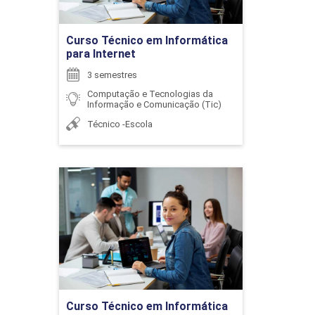
Ir para Inscrição
ESTRUTURAS DE DADOS II
Curso Técnico em Informática
para Internet
3 semestres
72
Computação e Tecnologias da
Informação e Comunicação (Tic)
Técnico -Escola
FELICIDADE E BEM-ESTAR
Curso Técnico em
Informática para Internet
Detalhes do curso
126
Ir para Inscrição
Curso Técnico em Informática