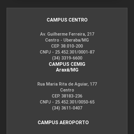
96
CAMPUS CENTRO
Av. Guilherme Ferreira, 217
Centro - Uberaba/MG
CEP. 38.010-200
TECNOLOGIAS PARA A INTERNET II
CNPJ - 25.452.301/0001-87
(34) 3319-6600
CAMPUS CEMIG
Araxá/MG
72
Rua Maria Rita de Aguiar, 177
Centro
CEP. 38183-236
CNPJ - 25.452.301/0050-65
(34) 3611-0407
TESTES DE SOFTWARE
CAMPUS AEROPORTO
72