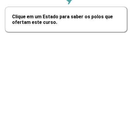
EDILBERTO PEREIRA TEIXEIRA
Clique em um Estado para saber os polos que
ofertam este curso.
ARQUITETURA E ORGANIZAÇÃO DE
COMPUTADORES
ÉLIDA PATRÍCIA DE SOUZA
72
FRANCIS SILVA DE ALMEIDA
ATIVIDADES COMPLEMENTARES
48
HENRIQUE CAMPOS FREITAS