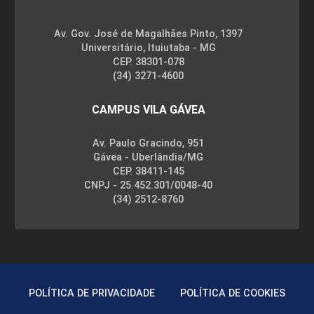
96
Av. Gov. José de Magalhães Pinto, 1397
Universitário, Ituiutaba - MG
CEP. 38301-078
(34) 3271-4600
CAMPUS VILA GÁVEA
TÉCNICAS DE CONSULTORIA E
ASSESSORIA
Av. Paulo Gracindo, 951
Gávea - Uberlândia/MG
CEP. 38411-145
CNPJ - 25.452.301/0048-40
48
(34) 2512-8760
RESPONSABILIDADE SOCIOAMBIENTAL
POLÍTICA DE PRIVACIDADE
POLÍTICA DE COOKIES