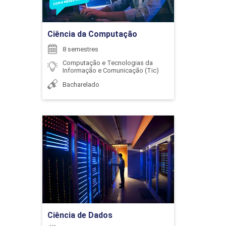
Ir para Inscrição
6
Ciência da Computação
8 semestres
Computação e Tecnologias da
Informação e Comunicação (Tic)
Bacharelado
ENCONTRO ACADÊMICO/AVALIAÇÃO
Ciência de Dados
6
Detalhes do curso
Ir para Inscrição
ENCONTRO ACADÊMICO/AVALIAÇÃO
Ciência de Dados