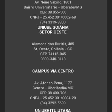
Av. Nenê Sabino, 1801
Bairro Universitário - Uberaba/MG
CEP. 38.055-500
CNPJ - 25.452.301/0002-68
OPTATIVAS
(34) 3319-8800
UNIUBE GOIÂNIA
SETOR OESTE
Alameda dos Buritis, 485
St. Oeste, Goiânia - GO
LÍNGUA PORTUGUESA
CEP. 74115-045
0800-340-3113
72
CAMPUS VIA CENTRO
Av. Afonso Pena, 1177
Centro - Uberlândia/MG
CEP. 38.400-706
CNPJ - 25.452.301/0004-20
LIBRAS
(34) 3292-5600
UNIUBE ITUIUTABA