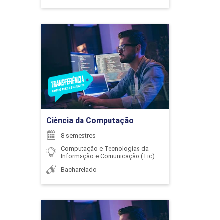
EDUCAÇÃO FINANCEIRA
Ciência da Computação
126
Detalhes do curso
Ir para Inscrição
ENADE (OBRIGATÓRIO)
Ciência da Computação
8 semestres
Computação e Tecnologias da
Informação e Comunicação (Tic)
0
Bacharelado
Ciência da Computação