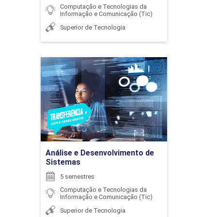
SILVIA DENISE DOS SANTOS BISINOTTO
Computação e Tecnologias da
Informação e Comunicação (Tic)
Superior de Tecnologia
DESENVOLVIMENTO WEB AVANÇADO
SIMONE ROCHA PEREIRA
96
Análise e Desenvolvimento
de Sistemas
Detalhes do curso
VALESKA GUIMARAES REZENDE DA CUNHA
DIREITO DIGITAL
Ir para Inscrição
Análise e Desenvolvimento de
Sistemas
72
5 semestres
Computação e Tecnologias da
Informação e Comunicação (Tic)
Superior de Tecnologia