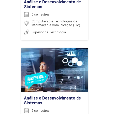
Análise e Desenvolvimento de
Sistemas
MARISA AUXILIADORA MAYRINK SANTOS
CIDADANIA, HETEROGENEIDADE E
5 semestres
FERREIRA
DIVERSIDADE
Computação e Tecnologias da
Informação e Comunicação (Tic)
Superior de Tecnologia
126
PAULO LIMIRIO DA SILVA
Análise e Desenvolvimento
de Sistemas
Detalhes do curso
DESENVOLVIMENTO PARA DISPOSITIVOS
MÓVEIS
ROBERTO SILVA ARAUJO ASSIS
Ir para Inscrição
72
Análise e Desenvolvimento de
Sistemas
5 semestres