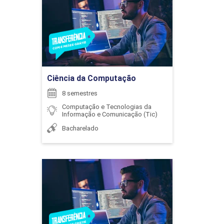
ENCONTRO ACADÊMICO/AVALIAÇÃO
Detalhes do curso
6
Ir para Inscrição
Ciência da Computação
8 semestres
ENCONTRO ACADÊMICO/AVALIAÇÃO
Computação e Tecnologias da
Informação e Comunicação (Tic)
Bacharelado
6
Ciência da Computação
Detalhes do curso
ENCONTRO ACADÊMICO/AVALIAÇÃO