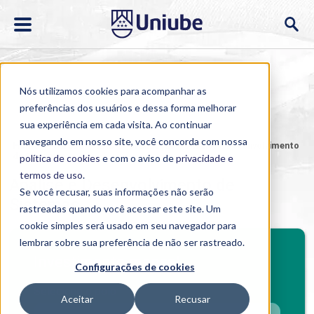
Nós utilizamos cookies para acompanhar as
preferências dos usuários e dessa forma melhorar
sua experiência em cada visita. Ao continuar
navegando em nosso site, você concorda com nossa
Home
>
Cursos
>
EAD
>
Graduação
>
Análise e Desenvolvimento
de Sistemas
política de cookies
e com o aviso de
privacidade e
termos de uso
.
Análise e Desenvolvimento de
Se você recusar, suas informações não serão
Sistemas
rastreadas quando você acessar este site. Um
cookie simples será usado em seu navegador para
lembrar sobre sua preferência de não ser rastreado.
Investimento mensal
Configurações de cookies
Selecione o polo
Aceitar
Recusar