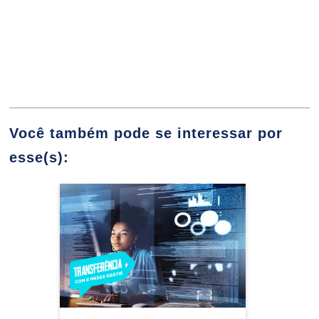
BANCO DE DADOS
JOABE FUZARO
96
Você também pode se interessar por
esse(s):
LEONARDO CAMPOS DE ASSIS
Análise e Desenvolvimento
BANCO DE DADOS II
de Sistemas
Detalhes do curso
LUIZ FERNANDO RIBEIRO DE PAIVA
72
Ir para Inscrição