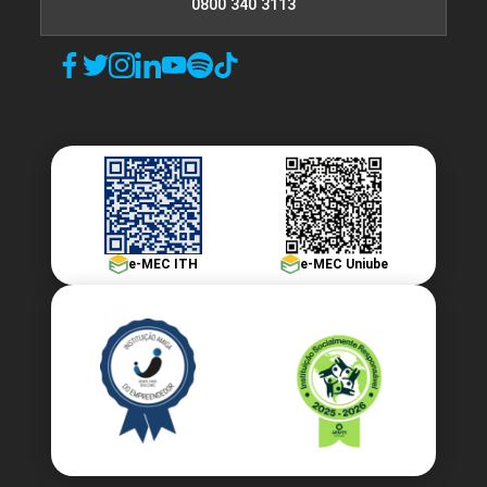
0800 340 3113
48
TECNOLOGIAS DIGITAIS EMERGENTES
e-MEC ITH
e-MEC Uniube
72
TECNOLOGIAS PARA A INTERNET