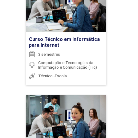
Detalhes do curso
ESTATÍSTICA DESCRITIVA
Ir para Inscrição
Curso Técnico em Informática
para Internet
72
3 semestres
Computação e Tecnologias da
Informação e Comunicação (Tic)
Técnico -Escola
ESTRUTURAS DE DADOS I
Curso Técnico em
Informática para Internet
72
Detalhes do curso