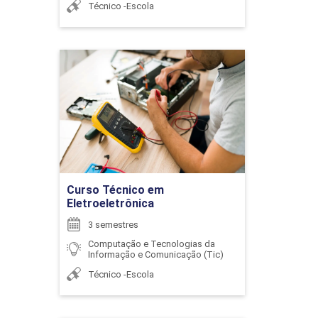
Técnico -Escola
Curso Técnico em
Eletroeletrônica
ENCONTRO ACADÊMICO/AVALIAÇÃO
Detalhes do curso
6
Ir para Inscrição
Curso Técnico em
Eletroeletrônica
3 semestres
ENCONTRO ACADÊMICO/AVALIAÇÃO
Computação e Tecnologias da
Informação e Comunicação (Tic)
Técnico -Escola
6