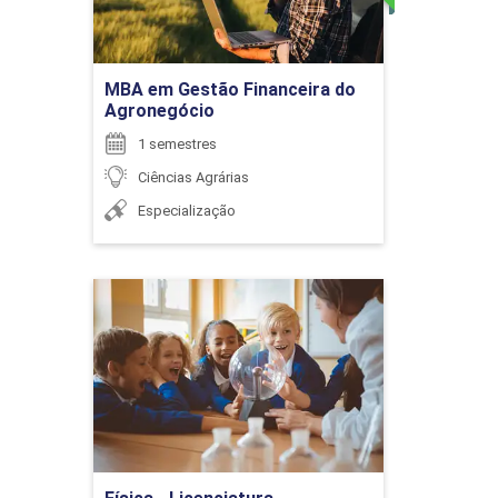
Ir para Inscrição
MBA em Gestão Financeira do
Agronegócio
ELABORAÇÃO E ANÁLISE
1 semestres
ORÇAMENTÁRIA
Ciências Agrárias
Especialização
96
Física - Licenciatura
Detalhes do curso
EMPREENDEDORISMO E
DESENVOLVIMENTO DE NOVOS
NEGÓCIOS
Ir para Inscrição