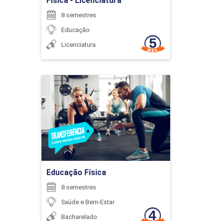
Física - Licenciatura
96
8 semestres
Educação
Licenciatura
ENADE (OBRIGATÓRIO)
Educação Física
Detalhes do curso
0
Ir para Inscrição
Educação Física
ENCONTRO ACADÊMICO/AVALIAÇÃO
8 semestres
Saúde e Bem-Estar
Bacharelado
6