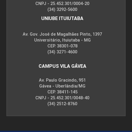
GESTÃO FINANCEIRA
CNPJ - 25.452.301/0004-20
(34) 3292-5600
UNIUBE ITUIUTABA
72
Av. Gov. José de Magalhães Pinto, 1397
Universitário, Ituiutaba - MG
CEP. 38301-078
(34) 3271-4600
GESTÃO LOGÍSTICA
CAMPUS VILA GÁVEA
Av. Paulo Gracindo, 951
Gávea - Uberlândia/MG
72
CEP. 38411-145
CNPJ - 25.452.301/0048-40
(34) 2512-8760
INSTITUIÇÕES DO DIREITO