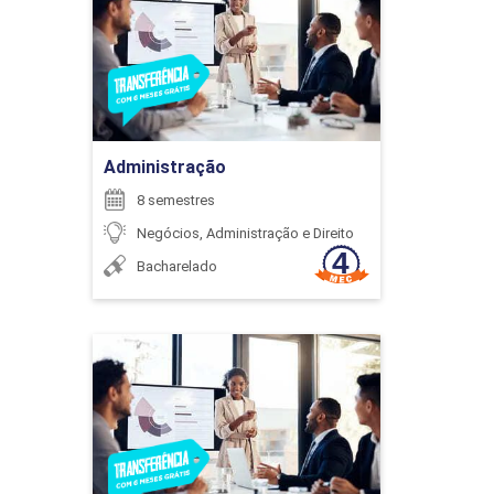
Detalhes do curso
ENCONTRO ACADÊMICO/AVALIAÇÃO
Ir para Inscrição
Administração
6
8 semestres
Negócios, Administração e Direito
Bacharelado
ENCONTRO ACADÊMICO/AVALIAÇÃO
Administração
Detalhes do curso
6
Ir para Inscrição