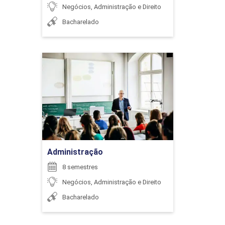
Negócios, Administração e Direito
ENCONTRO ACADÊMICO/AVALIAÇÃO
Bacharelado
6
Administração
Detalhes do curso
ENCONTRO ACADÊMICO/AVALIAÇÃO
Ir para Inscrição
Administração
6
8 semestres
Negócios, Administração e Direito
Bacharelado