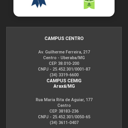
GESTÃO DA PRODUÇÃO
48
CAMPUS CENTRO
Av. Guilherme Ferreira, 217
Centro - Uberaba/MG
CEP. 38.010-200
CNPJ - 25.452.301/0001-87
GESTÃO DE MATERIAIS
(34) 3319-6600
CAMPUS CEMIG
Araxá/MG
48
Rua Maria Rita de Aguiar, 177
Centro
CEP. 38183-236
CNPJ - 25.452.301/0050-65
(34) 3611-0407