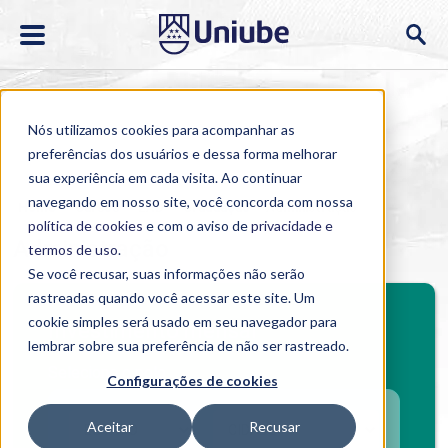
Nós utilizamos cookies para acompanhar as
preferências dos usuários e dessa forma melhorar
sua experiência em cada visita. Ao continuar
navegando em nosso site, você concorda com nossa
Home
>
Cursos
>
EAD
>
Graduação
>
Administração
política de cookies
e com o aviso de
privacidade e
Administração
termos de uso
.
Se você recusar, suas informações não serão
rastreadas quando você acessar este site. Um
cookie simples será usado em seu navegador para
Investimento mensal
lembrar sobre sua preferência de não ser rastreado.
Selecione o polo
Configurações de cookies
Aceitar
Recusar