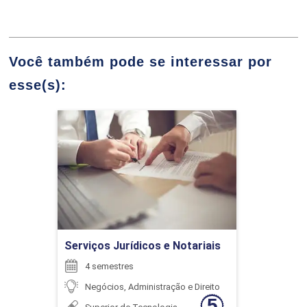
JOAQUIM OSVALDO PEREIRA DE GOUVEA
48
Você também pode se interessar por
esse(s):
JOSE RENATO BUENCIO
CONTABILIDADE BÁSICA
Serviços Jurídicos e
Notariais
Detalhes do curso
96
LIVIA SILVA SPOSITO
Ir para Inscrição
Serviços Jurídicos e Notariais
CONTABILIDADE GERENCIAL E ANÁLISE
4 semestres
LORENA MALTA BISINOTTO
DE CUSTOS
Negócios, Administração e Direito