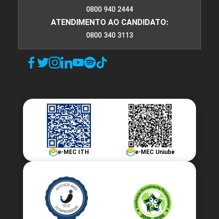
0800 940 2444
ATENDIMENTO AO CANDIDATO:
0800 340 3113
FILOSOFIA LEAN DE GESTÃO
96
FUNDAMENTOS DO COMÉRCIO EXTERIOR
e-MEC ITH
e-MEC Uniube
48