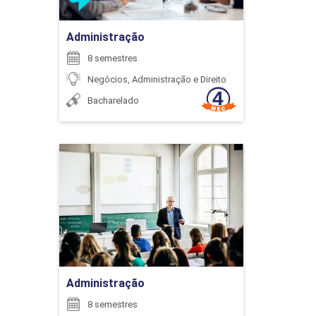
Administração
ENCONTRO ACADÊMICO/AVALIAÇÃO
8 semestres
Negócios, Administração e Direito
Bacharelado
6
Administração
Detalhes do curso
ENCONTRO ACADÊMICO/AVALIAÇÃO
Ir para Inscrição
6
Administração
8 semestres