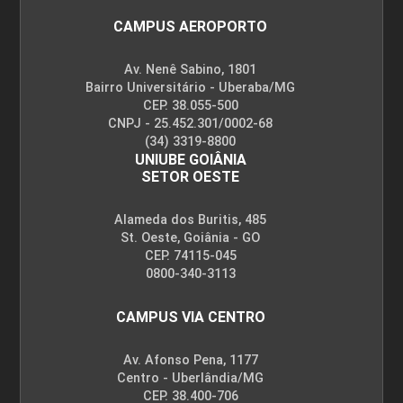
GESTÃO DE PESSOAS NAS
CAMPUS AEROPORTO
ORGANIZAÇÕES
Av. Nenê Sabino, 1801
Bairro Universitário - Uberaba/MG
72
CEP. 38.055-500
CNPJ - 25.452.301/0002-68
(34) 3319-8800
UNIUBE GOIÂNIA
SETOR OESTE
Alameda dos Buritis, 485
GESTÃO ESTRATÉGICA
St. Oeste, Goiânia - GO
CEP. 74115-045
0800-340-3113
72
CAMPUS VIA CENTRO
Av. Afonso Pena, 1177
Centro - Uberlândia/MG
CEP. 38.400-706