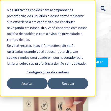
Nós utilizamos cookies para acompanhar as
preferências dos usuários e dessa forma melhorar
sua experiência em cada visita. Ao continuar
navegando em nosso site, você concorda com nossa
política de cookies
e com o aviso de
privacidade e
termos de uso
.
Se você recusar, suas informações não serão
rastreadas quando você acessar este site. Um
cookie simples será usado em seu navegador para
Home
>
Cursos
>
EAD
>
Graduação
Voltar
lembrar sobre sua preferência de não ser rastreado.
Configurações de cookies
Cursos EAD
Aceitar
Recusar
A LGPD e A Sociedade
Detalhes do curso