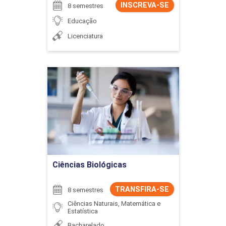
INSCREVA-SE
8 semestres
Educação
Licenciatura
Ciências Biológicas
Detalhes do curso
Ir para Inscrição
Ciências Biológicas
TRANSFIRA-SE
8 semestres
Ciências Naturais, Matemática e
Estatística
Bacharelado