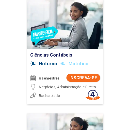
Ciências Contábeis
Detalhes do curso
Ir para Inscrição
Ciências Contábeis
Noturno
Matutino
INSCREVA-SE
8 semestres
Negócios, Administração e Direito
Bacharelado
Ciências Contábeis