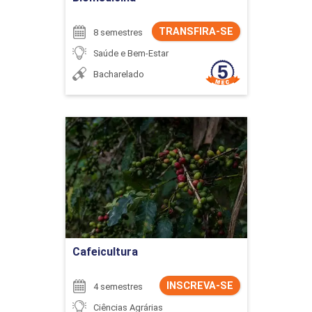
TRANSFIRA-SE
8 semestres
Saúde e Bem-Estar
Bacharelado
Cafeicultura
Detalhes do curso
Ir para Inscrição
Cafeicultura
INSCREVA-SE
4 semestres
Ciências Agrárias