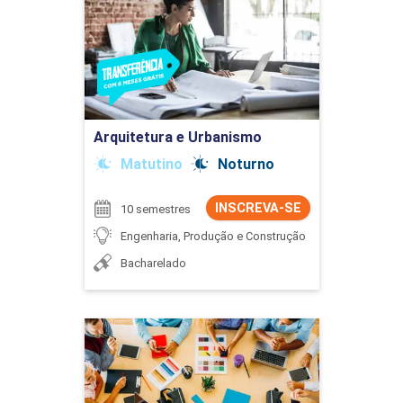
Detalhes do curso
Ir para Inscrição
Arquitetura e Urbanismo
Matutino
Noturno
INSCREVA-SE
10 semestres
Engenharia, Produção e Construção
Bacharelado
Artes Visuais
Detalhes do curso