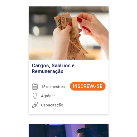
Cargos, Salários e
Remuneração
Detalhes do curso
Ir para Inscrição
Cargos, Salários e
Remuneração
INSCREVA-SE
15 semestres
Agrárias
Capacitação
Ciência da Computação