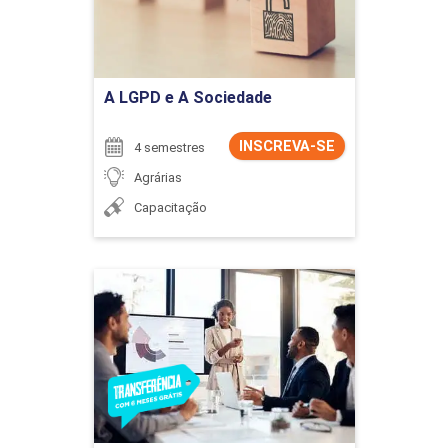
Ir para Inscrição
A LGPD e A Sociedade
INSCREVA-SE
4 semestres
Agrárias
Capacitação
Administração
Detalhes do curso
Ir para Inscrição