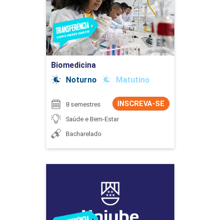
Detalhes do curso
Ir para Inscrição
Biomedicina
Noturno
Matutino
INSCREVA-SE
8 semestres
Saúde e Bem-Estar
Bacharelado
Biomedicina
Detalhes do curso