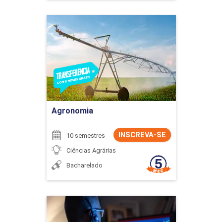
Agronomia
Detalhes do curso
Ir para Inscrição
Agronomia
INSCREVA-SE
10 semestres
Ciências Agrárias
Bacharelado
Análise de Mercado