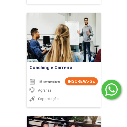
Coaching e Carreira
Detalhes do curso
Ir para Inscrição
Coaching e Carreira
INSCREVA-SE
15 semestres
Agrárias
Capacitação
Comércio Exterior