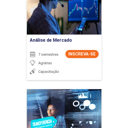
Detalhes do curso
Ir para Inscrição
Análise de Mercado
INSCREVA-SE
7 semestres
Agrárias
Capacitação
Análise e Desenvolvimento
de Sistemas
Detalhes do curso