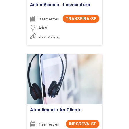
Artes Visuais - Licenciatura
TRANSFIRA-SE
8 semestres
Artes
Licenciatura
Atendimento Ao Cliente
Detalhes do curso
Ir para Inscrição
Atendimento Ao Cliente
INSCREVA-SE
1 semestres