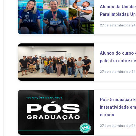
PRO
Alunos da Uniub
PRO
Paralimpíadas Uni
27 de setembro de 24
Alunos do curso 
palestra sobre s
27 de setembro de 24
Pós-Graduaçao EaD
interatividade e
cursos
27 de setembro de 24