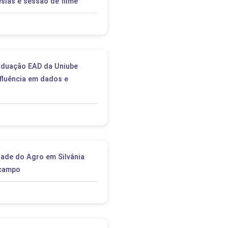
sias e sessão de filme
aduação EAD da Uniube
 fluência em dados e
dade do Agro em Silvânia
 campo