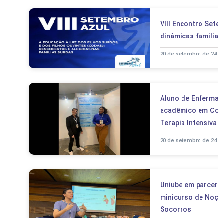
VIII Encontro Se
dinâmicas familia
20 de setembro de 24
Aluno de Enferma
acadêmico em Co
Terapia Intensiva
20 de setembro de 24
Uniube em parcer
minicurso de Noç
Socorros