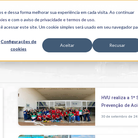
FALE CONOSCO
CONVÊNIOS E PARCERIAS
s e dessa forma melhorar sua experiência em cada visita. Ao continuar
BENEFÍCIOS
INSTITUCIONAL
kies
e com o aviso de
privacidade e termos de uso
.
cê acessar este site. Um cookie simples será usado em seu navegador pa
Programas
Acadêmicos
Configurações de
Aceitar
Recusar
cookies
PIBID
MPH
PIAC
PROEST
PAE
Unit
PIME
Programas de
HVU realiza a 1ª
Pesquisa e
Extensão
Prevenção de Aci
NIT
30 de setembro de 24
PRO