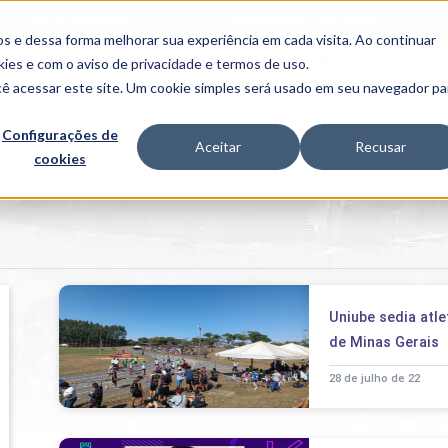
FALE CONOSCO
CONVÊNIOS E PARCERIAS
s e dessa forma melhorar sua experiência em cada visita. Ao continuar
BENEFÍCIOS
INSTITUCIONAL
kies
e com o aviso de
privacidade e termos de uso
.
cê acessar este site. Um cookie simples será usado em seu navegador pa
Programas
Acadêmicos
Configurações de
Aceitar
Recusar
cookies
PIBID
MPH
PIAC
PROEST
PAE
Unit
PIME
Programas de
Uniube sedia atl
Pesquisa e
Extensão
de Minas Gerais
NIT
28 de julho de 22
PRO