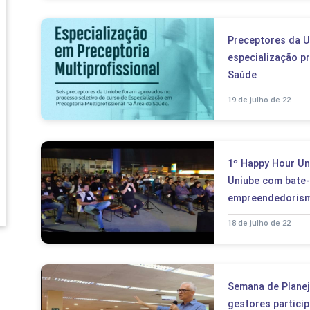
Preceptores da 
especialização p
Saúde
19 de julho de 22
1º Happy Hour Un
Uniube com bate
empreendedoris
18 de julho de 22
Semana de Planej
gestores partici