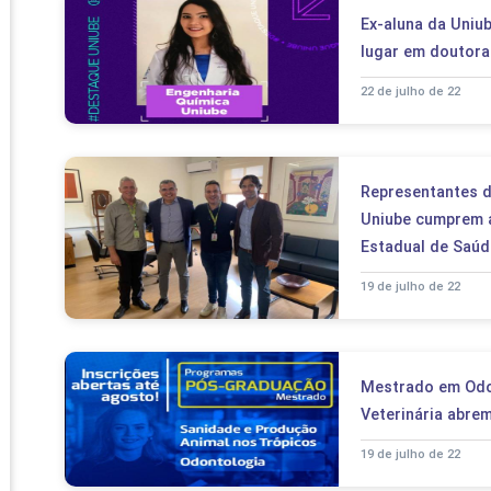
PRO
Ex-aluna da Uniu
PRO
lugar em doutora
22 de julho de 22
Representantes d
Uniube cumprem 
Estadual de Saúd
19 de julho de 22
Mestrado em Odo
Veterinária abre
19 de julho de 22