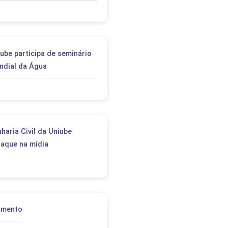
ube participa de seminário
undial da Água
haria Civil da Uniube
taque na mídia
imento