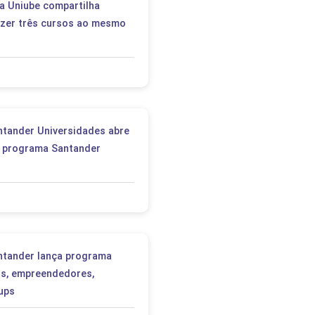
a Uniube compartilha
azer três cursos ao mesmo
ntander Universidades abre
o programa Santander
ntander lança programa
ios, empreendedores,
ups