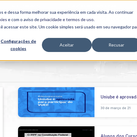
FALE CONOSCO
CONVÊNIOS E PARCERIAS
s e dessa forma melhorar sua experiência em cada visita. Ao continuar
BENEFÍCIOS
INSTITUCIONAL
kies
e com o aviso de
privacidade e termos de uso
.
cê acessar este site. Um cookie simples será usado em seu navegador pa
Programas
Acadêmicos
Configurações de
Aceitar
Recusar
cookies
PIBID
MPH
PIAC
PROEST
PAE
Unit
PIME
Programas de
Uniube é aprovada
Pesquisa e
Extensão
30 de março de 21
NIT
PRO
Alunos dos Curso