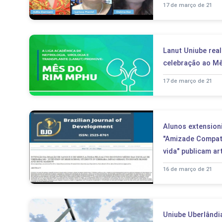
17 de março de 21
Lanut Uniube real
celebração ao M
17 de março de 21
Alunos extension
"Amizade Compatí
vida" publicam ar
16 de março de 21
Uniube Uberlândi