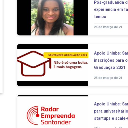
Pós-graduanda d
experiência em f
tempo
26 de março de 21
Apoio Uniube: Sa
inscrições para 
Graduação 2021
25 de março de 21
Apoio Uniube: Sa
para universitár
startups e scale-