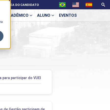
ÁREA DO CANDIDATO
ACADÊMICO
ALUNO
EVENTOS
ra
U
ecne
 para participar do VUEI
ES
s de Gestão participam de