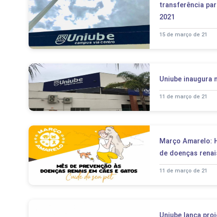
transferência pa
2021
15 de março de 21
Uniube inaugura 
11 de março de 21
Março Amarelo: H
de doenças renai
11 de março de 21
Uniube lança pro