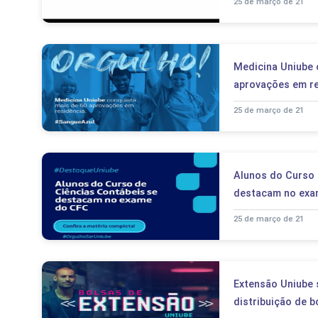
25 de março de 21
Medicina Uniube 
aprovações em r
25 de março de 21
Alunos do Curso 
destacam no exa
25 de março de 21
Extensão Uniube 
distribuição de b