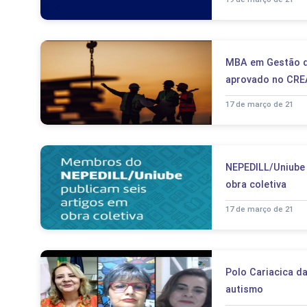
MBA em Gestão de
aprovado no CRE
17 de março de 21
NEPEDILL/Uniube 
obra coletiva
17 de março de 21
Polo Cariacica d
autismo