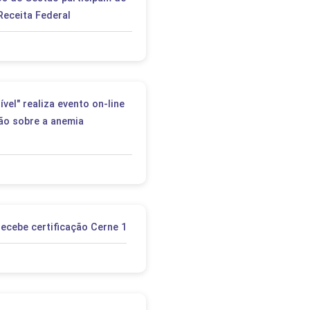
PEPE
eceita Federal
ED
el" realiza evento on-line
ão sobre a anemia
recebe certificação Cerne 1