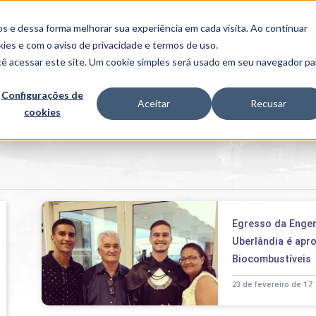
FALE CONOSCO
CONVÊNIOS E PARCERIAS
s e dessa forma melhorar sua experiência em cada visita. Ao continuar
BENEFÍCIOS
INSTITUCIONAL
kies
e com o aviso de
privacidade e termos de uso
.
cê acessar este site. Um cookie simples será usado em seu navegador pa
Programas
Acadêmicos
Configurações de
Aceitar
Recusar
cookies
PIBID
MPH
PIAC
PROEST
PAE
Unit
PIME
Programas de
Egresso da Engen
Pesquisa e
Extensão
Uberlândia é ap
NIT
Biocombustíveis
23 de fevereiro de 17
PRO