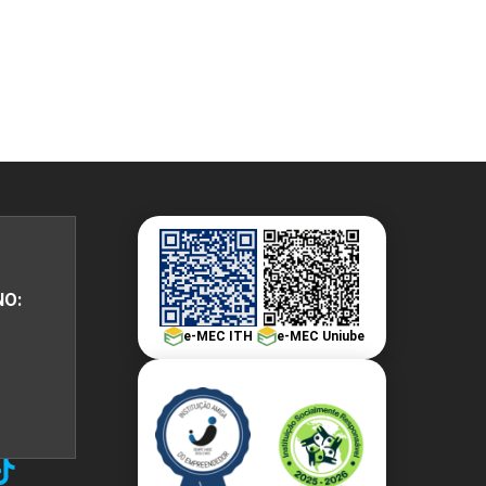
NO:
e-MEC ITH
e-MEC Uniube