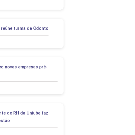
a reúne turma de Odonto
co novas empresas pré-
nte de RH da Uniube faz
estão