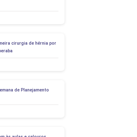
eira cirurgia de hérnia por
beraba
Semana de Planejamento
am às aulas e calouros