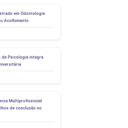
PEPE
ED
strado em Odontologia
 do Acolhimento
 de Psicologia integra
niversitária
cia Multiprofissional
lhos de conclusão no