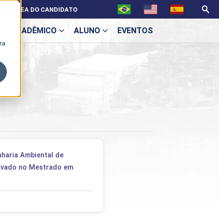
ÁREA DO CANDIDATO
ACADÊMICO
ALUNO
EVENTOS
ra
U
ecne
haria Ambiental de
rovado no Mestrado em
ES