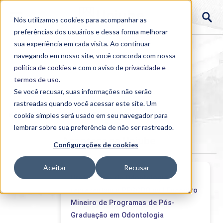
Nós utilizamos cookies para acompanhar as
preferências dos usuários e dessa forma melhorar
sua experiência em cada visita. Ao continuar
navegando em nosso site, você concorda com nossa
política de cookies
e com o aviso de
privacidade e
termos de uso
.
Se você recusar, suas informações não serão
rastreadas quando você acessar este site. Um
Home
cookie simples será usado em seu navegador para
>
Institucional
>
Acontece
lembrar sobre sua preferência de não ser rastreado.
Acontece na Uniube
Configurações de cookies
Aceitar
Recusar
Professores de Odontologia
representam o PPGODO no I Encontro
Mineiro de Programas de Pós-
Graduação em Odontologia