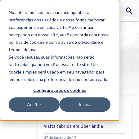
Nós utilizamos cookies para acompanhar as
preferências dos usuários e dessa forma melhorar
sua experiência em cada visita. Ao continuar
navegando em nosso site, você concorda com nossa
política de cookies
e com o aviso de
privacidade e
termos de uso
.
Se você recusar, suas informações não serão
rastreadas quando você acessar este site. Um
Home
cookie simples será usado em seu navegador para
>
Institucional
>
Acontece
lembrar sobre sua preferência de não ser rastreado.
Acontece na Uniube
Configurações de cookies
Aceitar
Recusar
Turma do MBA em Sustentabilidade
Corporativa e Finanças Ambientais
visita fábrica em Uberlândia
27 de janeiro de 17