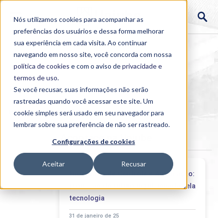
Nós utilizamos cookies para acompanhar as
preferências dos usuários e dessa forma melhorar
sua experiência em cada visita. Ao continuar
navegando em nosso site, você concorda com nossa
política de cookies
e com o aviso de
privacidade e
termos de uso
.
Se você recusar, suas informações não serão
rastreadas quando você acessar este site. Um
Home
cookie simples será usado em seu navegador para
>
Institucional
>
Acontece
lembrar sobre sua preferência de não ser rastreado.
Acontece na Uniube
Configurações de cookies
Aceitar
Recusar
Engenharia de Controle e Automação:
profissão do futuro impulsionada pela
tecnologia
31 de janeiro de 25