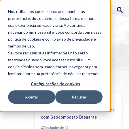
Nós utilizamos cookies para acompanhar as
preferências dos usuários e dessa forma melhorar
sua experiência em cada visita. Ao continuar
navegando em nosso site, você concorda com nossa
política de cookies
e com o aviso de
privacidade e
termos de uso
.
Se você recusar, suas informações não serão
rastreadas quando você acessar este site. Um
Home
cookie simples será usado em seu navegador para
>
Institucional
>
Acontece
lembrar sobre sua preferência de não ser rastreado.
Acontece na Uniube
Configurações de cookies
Aceitar
Recusar
Engenharia Civil realiza palestra
sobre Drenagem de Alta Performance
com Geocomposto Drenante
27 de junho de 19