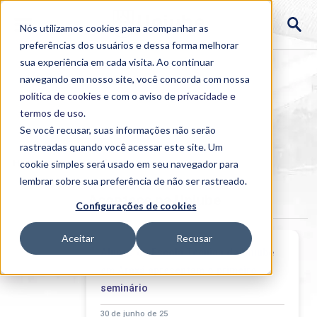
Nós utilizamos cookies para acompanhar as
preferências dos usuários e dessa forma melhorar
sua experiência em cada visita. Ao continuar
navegando em nosso site, você concorda com nossa
política de cookies
e com o aviso de
privacidade e
termos de uso
.
Se você recusar, suas informações não serão
rastreadas quando você acessar este site. Um
Home
cookie simples será usado em seu navegador para
>
Institucional
>
Acontece
lembrar sobre sua preferência de não ser rastreado.
Acontece na Uniube
Configurações de cookies
Aceitar
Recusar
Alunos da Escola Técnica da Uniube
em Araxá apresentam o primeiro
seminário
30 de junho de 25