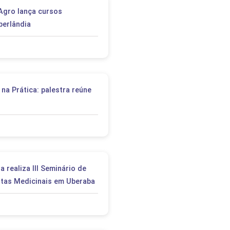
PEPE
Agro lança cursos
ED
berlândia
 na Prática: palestra reúne
 realiza III Seminário de
antas Medicinais em Uberaba