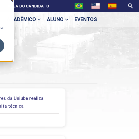
ÁREA DO CANDIDATO
ACADÊMICO
ALUNO
EVENTOS
ra
U
ecne
res da Uniube realiza
ita técnica
ES