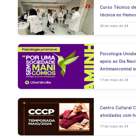
Curso Técnico de
técnica no Hemo
20 de maio de 24
Psicologia Uniub
apoio ao Dia Naci
Antimanicomial e
17 de maio de 24
Centro Cultural C
atividades com 
17 de maio de 24