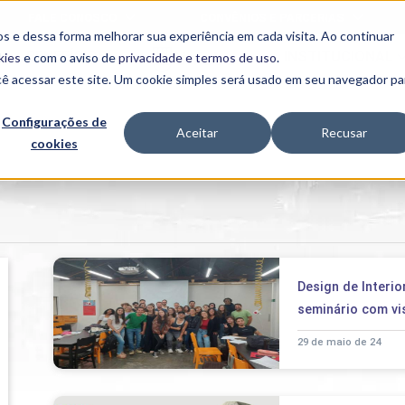
FALE CONOSCO
CONVÊNIOS E PARCERIAS
s e dessa forma melhorar sua experiência em cada visita. Ao continuar
BENEFÍCIOS
INSTITUCIONAL
kies
e com o aviso de
privacidade e termos de uso
.
cê acessar este site. Um cookie simples será usado em seu navegador pa
Programas
Acadêmicos
Configurações de
Aceitar
Recusar
cookies
PIBID
MPH
PIAC
PROEST
PAE
Unit
PIME
Programas de
Design de Interio
Pesquisa e
Extensão
seminário com vis
NIT
29 de maio de 24
PRO