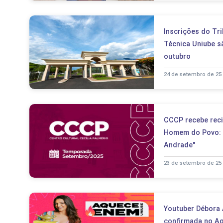
Inscrições do Tri
Técnica Uniube s
outubro
24 de setembro de 25
CCCP recebe reci
Homem do Povo:
Andrade"
23 de setembro de 25
Youtuber Débora 
confirmada no A