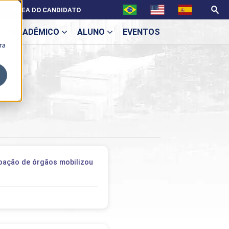
ÁREA DO CANDIDATO
ACADÊMICO
ALUNO
EVENTOS
ra
U
ecne
oação de órgãos mobilizou
l
ES