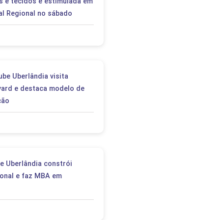
 e tecidos é estimulada em
al Regional no sábado
be Uberlândia visita
vard e destaca modelo de
ção
e Uberlândia constrói
ional e faz MBA em