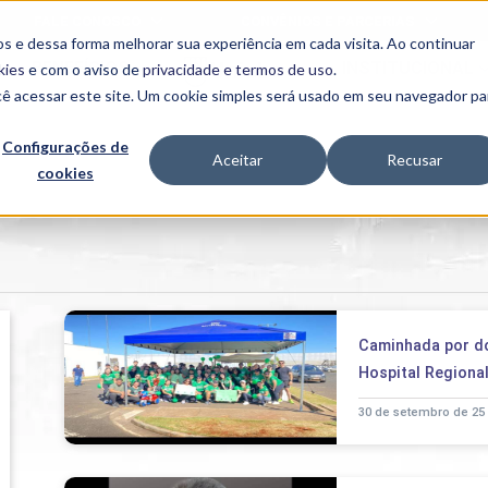
FALE CONOSCO
CONVÊNIOS E PARCERIAS
s e dessa forma melhorar sua experiência em cada visita. Ao continuar
BENEFÍCIOS
INSTITUCIONAL
kies
e com o aviso de
privacidade e termos de uso
.
cê acessar este site. Um cookie simples será usado em seu navegador pa
Programas
Acadêmicos
Configurações de
Aceitar
Recusar
cookies
PIBID
MPH
PIAC
PROEST
PAE
Unit
PIME
Programas de
Caminhada por d
Pesquisa e
Extensão
Hospital Regiona
NIT
30 de setembro de 25
PRO