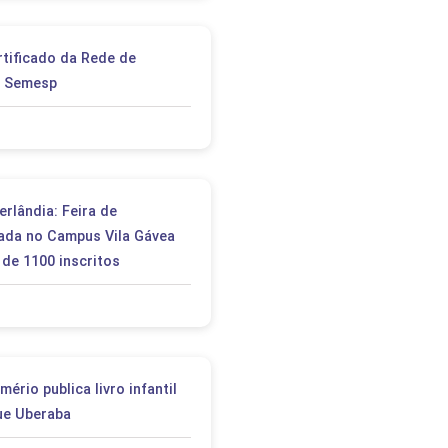
rtificado da Rede de
o Semesp
rlândia: Feira de
zada no Campus Vila Gávea
de 1100 inscritos
ério publica livro infantil
ue Uberaba