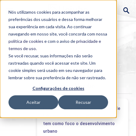
Nós utilizamos cookies para acompanhar as
preferências dos usuários e dessa forma melhorar
sua experiência em cada visita. Ao continuar
navegando em nosso site, você concorda com nossa
política de cookies
e com o aviso de
privacidade e
termos de uso
.
Se você recusar, suas informações não serão
rastreadas quando você acessar este site. Um
Home
cookie simples será usado em seu navegador para
>
Institucional
>
Acontece
lembrar sobre sua preferência de não ser rastreado.
Acontece na Uniube
Configurações de cookies
Aceitar
Recusar
Por Dentro do Curso | Construção de
Edifícios: conheça a profissão que
tem como foco o desenvolvimento
urbano