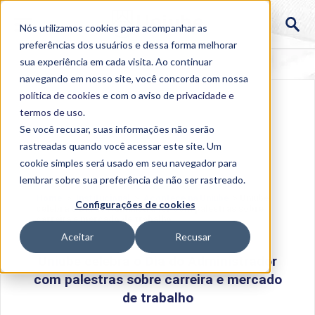
Nós utilizamos cookies para acompanhar as
preferências dos usuários e dessa forma melhorar
sua experiência em cada visita. Ao continuar
navegando em nosso site, você concorda com nossa
política de cookies
e com o aviso de
privacidade e
termos de uso
.
Se você recusar, suas informações não serão
rastreadas quando você acessar este site. Um
cookie simples será usado em seu navegador para
lembrar sobre sua preferência de não ser rastreado.
Home
>
Institucional
>
Acontece na Uniube
>
Uniube
Configurações de cookies
celebra o Dia do Administrador com palestras sobre
carreira e mercado de trabalho
Aceitar
Recusar
Uniube celebra o Dia do Administrador
com palestras sobre carreira e mercado
de trabalho